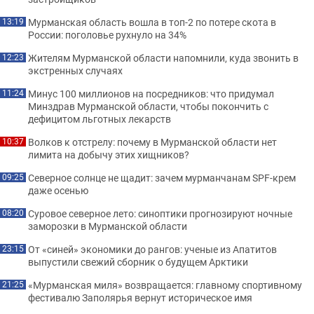
Мурманская область вошла в топ-2 по потере скота в
13:19
России: поголовье рухнуло на 34%
Жителям Мурманской области напомнили, куда звонить в
12:23
экстренных случаях
Минус 100 миллионов на посредников: что придумал
11:24
Минздрав Мурманской области, чтобы покончить с
дефицитом льготных лекарств
Волков к отстрелу: почему в Мурманской области нет
10:37
лимита на добычу этих хищников?
Северное солнце не щадит: зачем мурманчанам SPF-крем
09:25
даже осенью
Суровое северное лето: синоптики прогнозируют ночные
08:20
заморозки в Мурманской области
От «синей» экономики до рангов: ученые из Апатитов
23:15
выпустили свежий сборник о будущем Арктики
«Мурманская миля» возвращается: главному спортивному
21:25
фестивалю Заполярья вернут историческое имя