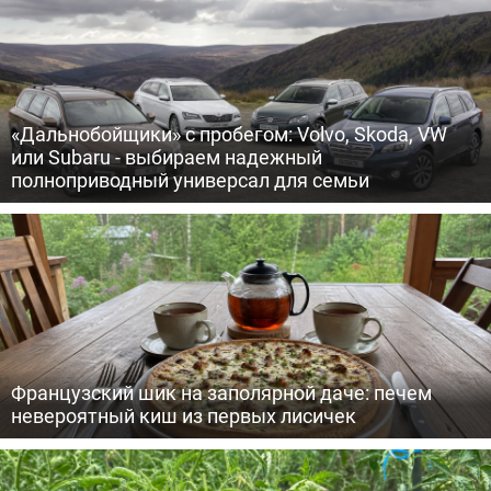
«Дальнобойщики» с пробегом: Volvo, Skoda, VW
или Subaru - выбираем надежный
полноприводный универсал для семьи
Французский шик на заполярной даче: печем
невероятный киш из первых лисичек