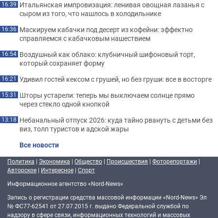
Итальянская импровизация: ленивая овощная лазанья с
16:39
сыром из того, что нашлось в холодильнике
Маскируем кабачки под десерт из кофейни: эффектно
16:36
справляемся с кабачковым нашествием
Воздушный как облако: клубничный шифоновый торт,
16:54
который сохраняет форму
Удивил гостей кексом с грушей, но без груши: все в восторге
16:21
Шторы устарели: теперь мы выключаем солнце прямо
15:31
через стекло одной кнопкой
Небанальный отпуск 2026: куда тайно рвануть с детьми без
13:18
виз, толп туристов и адской жары
Все новости
Политика
|
Экономика
|
Общество
|
Происшествия
|
Фоторепортажи
|
Авторское
|
Интересное
|
Спорт
Информационное агентство «Nord-News»
Запись о регистрации средства массовой информации «Nord-News» Эл
№ ФС77-62541 от 27.07.2015 г. выдано Федеральной службой по
надзору в сфере связи, информационных технологий и массовых