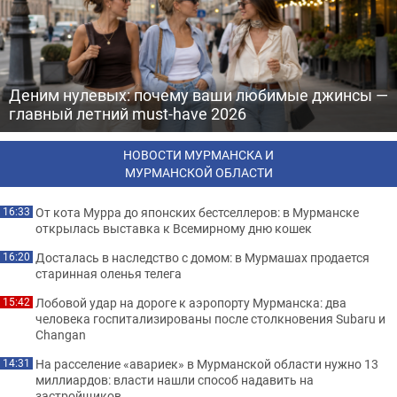
Деним нулевых: почему ваши любимые джинсы —
главный летний must-have 2026
НОВОСТИ МУРМАНСКА И
МУРМАНСКОЙ ОБЛАСТИ
От кота Мурра до японских бестселлеров: в Мурманске
16:33
открылась выставка к Всемирному дню кошек
Досталась в наследство с домом: в Мурмашах продается
16:20
старинная оленья телега
Лобовой удар на дороге к аэропорту Мурманска: два
15:42
человека госпитализированы после столкновения Subaru и
Changan
На расселение «авариек» в Мурманской области нужно 13
14:31
миллиардов: власти нашли способ надавить на
застройщиков