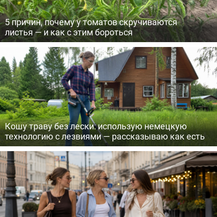
5 причин, почему у томатов скручиваются
листья — и как с этим бороться
Кошу траву без лески: использую немецкую
технологию с лезвиями — рассказываю как есть