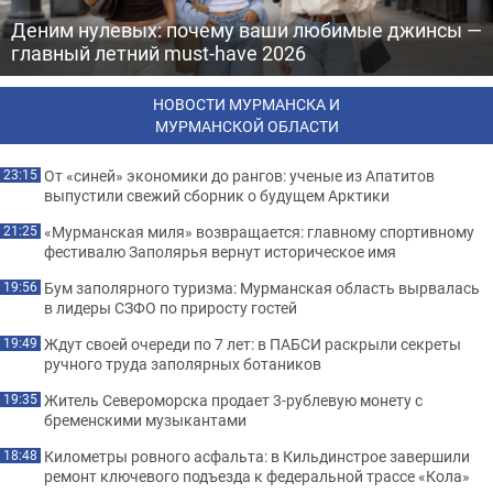
Деним нулевых: почему ваши любимые джинсы —
главный летний must-have 2026
НОВОСТИ МУРМАНСКА И
МУРМАНСКОЙ ОБЛАСТИ
От «синей» экономики до рангов: ученые из Апатитов
23:15
выпустили свежий сборник о будущем Арктики
«Мурманская миля» возвращается: главному спортивному
21:25
фестивалю Заполярья вернут историческое имя
Бум заполярного туризма: Мурманская область вырвалась
19:56
в лидеры СЗФО по приросту гостей
Ждут своей очереди по 7 лет: в ПАБСИ раскрыли секреты
19:49
ручного труда заполярных ботаников
Житель Североморска продает 3-рублевую монету с
19:35
бременскими музыкантами
Километры ровного асфальта: в Кильдинстрое завершили
18:48
ремонт ключевого подъезда к федеральной трассе «Кола»