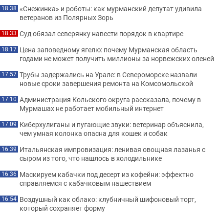
«Снежинка» и роботы: как мурманский депутат удивила
18:38
ветеранов из Полярных Зорь
Суд обязал северянку навести порядок в квартире
18:33
Цена заповедному ягелю: почему Мурманская область
18:17
годами не может получить миллионы за норвежских оленей
Трубы задержались на Урале: в Североморске назвали
17:57
новые сроки завершения ремонта на Комсомольской
Администрация Кольского округа рассказала, почему в
17:10
Мурмашах не работает мобильный интернет
Киберхулиганы и пугающие звуки: ветеринар объяснила,
17:09
чем умная колонка опасна для кошек и собак
Итальянская импровизация: ленивая овощная лазанья с
16:39
сыром из того, что нашлось в холодильнике
Маскируем кабачки под десерт из кофейни: эффектно
16:36
справляемся с кабачковым нашествием
Воздушный как облако: клубничный шифоновый торт,
16:54
который сохраняет форму