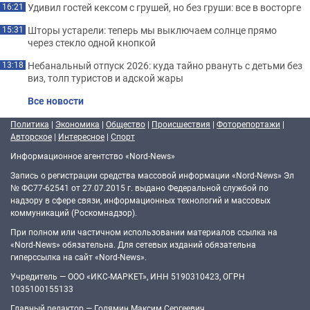
Удивил гостей кексом с грушей, но без груши: все в восторге
16:21
Шторы устарели: теперь мы выключаем солнце прямо
15:31
через стекло одной кнопкой
Небанальный отпуск 2026: куда тайно рвануть с детьми без
13:18
виз, толп туристов и адской жары
Все новости
Политика
|
Экономика
|
Общество
|
Происшествия
|
Фоторепортажи
|
Авторское
|
Интересное
|
Спорт
Информационное агентство «Nord-News»
Запись о регистрации средства массовой информации «Nord-News» Эл
№ ФС77-62541 от 27.07.2015 г. выдано Федеральной службой по
надзору в сфере связи, информационных технологий и массовых
коммуникаций (Роскомнадзор).
При полном или частичном использовании материалов ссылка на
«Nord-News» обязательна. Для сетевых изданий обязательна
гиперссылка на сайт «Nord-News».
Учредитель — ООО «ИКС-МАРКЕТ», ИНН 5190310423, ОГРН
1035100155133
Главный редактор — Голямин Максим Сергеевич