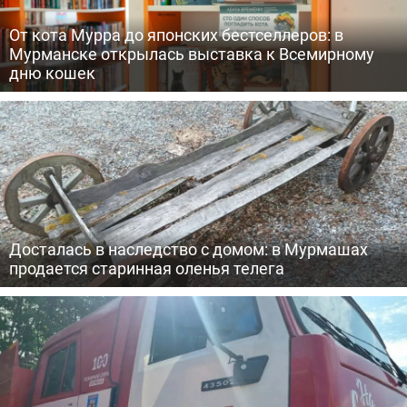
От кота Мурра до японских бестселлеров: в
Мурманске открылась выставка к Всемирному
дню кошек
Досталась в наследство с домом: в Мурмашах
продается старинная оленья телега