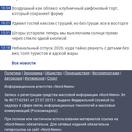
Воздушный как облако: клубничный шифоновый торт,
16:54
который сохраняет форму
Удивил гостей кексом с грушей, но без груши: все в восторге
16:21
Шторы устарели: теперь мы выключаем солнце прямо
15:31
через стекло одной кнопкой
Небанальный отпуск 2026: куда тайно рвануть с детьми без
13:18
виз, толп туристов и адской жары
Все новости
Политика
|
Экономика
|
Общество
|
Происшествия
|
Фоторепортажи
|
Авторское
|
Интересное
|
Спорт
Информационное агентство «Nord-News»
Запись о регистрации средства массовой информации «Nord-News» Эл
№ ФС77-62541 от 27.07.2015 г. выдано Федеральной службой по
надзору в сфере связи, информационных технологий и массовых
коммуникаций (Роскомнадзор).
При полном или частичном использовании материалов ссылка на
«Nord-News» обязательна. Для сетевых изданий обязательна
гиперссылка на сайт «Nord-News».