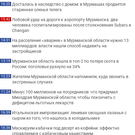
Досталась в наследство с домом: в Мурмашах продается
16:20
старинная оленья телега
Лобовой удар на дороге к аэропорту Мурманска: два
15:42
человека госпитализированы после столкновения Subaru и
Changan
На расселение «авариек» в Мурманской области нужно 13
14:31
миллиардов: власти нашли способ надавить на
застройщиков
Мурманская область вошла в топ-2 по потере скота в
13:19
России: поголовье рухнуло на 34%
Жителям Мурманской области напомнили, куда звонить в
12:23
экстренных случаях
Минус 100 миллионов на посредников: что придумал
11:24
Минздрав Мурманской области, чтобы покончить с
дефицитом льготных лекарств
Итальянская импровизация: ленивая овощная лазанья с
16:39
сыром из того, что нашлось в холодильнике
Маскируем кабачки под десерт из кофейни: эффектно
16:36
справляемся с кабачковым нашествием