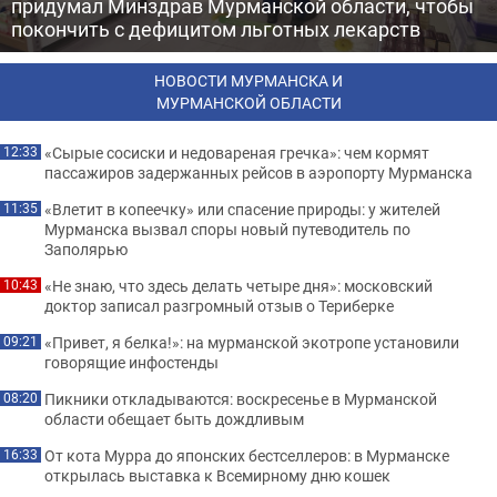
придумал Минздрав Мурманской области, чтобы
покончить с дефицитом льготных лекарств
НОВОСТИ МУРМАНСКА И
МУРМАНСКОЙ ОБЛАСТИ
«Сырые сосиски и недовареная гречка»: чем кормят
12:33
пассажиров задержанных рейсов в аэропорту Мурманска
«Влетит в копеечку» или спасение природы: у жителей
11:35
Мурманска вызвал споры новый путеводитель по
Заполярью
«Не знаю, что здесь делать четыре дня»: московский
10:43
доктор записал разгромный отзыв о Териберке
«Привет, я белка!»: на мурманской экотропе установили
09:21
говорящие инфостенды
Пикники откладываются: воскресенье в Мурманской
08:20
области обещает быть дождливым
От кота Мурра до японских бестселлеров: в Мурманске
16:33
открылась выставка к Всемирному дню кошек