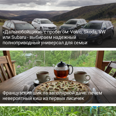
«Дальнобойщики» с пробегом: Volvo, Skoda, VW
или Subaru - выбираем надежный
полноприводный универсал для семьи
Французский шик на заполярной даче: печем
невероятный киш из первых лисичек