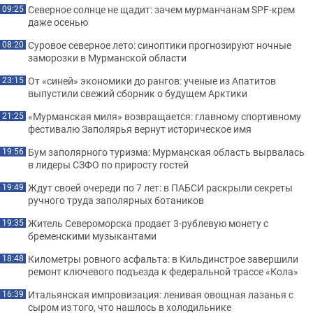
Северное солнце не щадит: зачем мурманчанам SPF-крем
09:25
даже осенью
Суровое северное лето: синоптики прогнозируют ночные
08:20
заморозки в Мурманской области
От «синей» экономики до рангов: ученые из Апатитов
23:15
выпустили свежий сборник о будущем Арктики
«Мурманская миля» возвращается: главному спортивному
21:25
фестивалю Заполярья вернут историческое имя
Бум заполярного туризма: Мурманская область вырвалась
19:56
в лидеры СЗФО по приросту гостей
Ждут своей очереди по 7 лет: в ПАБСИ раскрыли секреты
19:49
ручного труда заполярных ботаников
Житель Североморска продает 3-рублевую монету с
19:35
бременскими музыкантами
Километры ровного асфальта: в Кильдинстрое завершили
18:48
ремонт ключевого подъезда к федеральной трассе «Кола»
Итальянская импровизация: ленивая овощная лазанья с
16:39
сыром из того, что нашлось в холодильнике