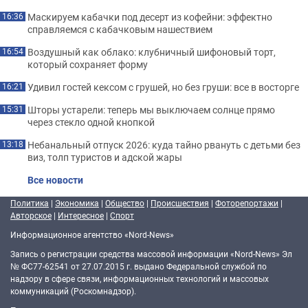
Маскируем кабачки под десерт из кофейни: эффектно
16:36
справляемся с кабачковым нашествием
Воздушный как облако: клубничный шифоновый торт,
16:54
который сохраняет форму
Удивил гостей кексом с грушей, но без груши: все в восторге
16:21
Шторы устарели: теперь мы выключаем солнце прямо
15:31
через стекло одной кнопкой
Небанальный отпуск 2026: куда тайно рвануть с детьми без
13:18
виз, толп туристов и адской жары
Все новости
Политика
|
Экономика
|
Общество
|
Происшествия
|
Фоторепортажи
|
Авторское
|
Интересное
|
Спорт
Информационное агентство «Nord-News»
Запись о регистрации средства массовой информации «Nord-News» Эл
№ ФС77-62541 от 27.07.2015 г. выдано Федеральной службой по
надзору в сфере связи, информационных технологий и массовых
коммуникаций (Роскомнадзор).