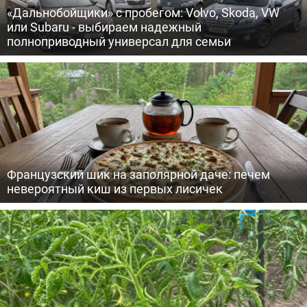
«Дальнобойщики» с пробегом: Volvo, Skoda, VW
или Subaru - выбираем надежный
полноприводный универсал для семьи
Французский шик на заполярной даче: печем
невероятный киш из первых лисичек