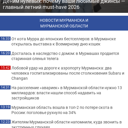
Деним нулевых: почему ваши любимые джинсы —
главный летний must-have 2026
НОВОСТИ МУРМАНСКА И
МУРМАНСКОЙ ОБЛАСТИ
От кота Мурра до японских бестселлеров: в Мурманске
16:33
открылась выставка к Всемирному дню кошек
Досталась в наследство с домом: в Мурмашах продается
16:20
старинная оленья телега
Лобовой удар на дороге к аэропорту Мурманска: два
15:42
человека госпитализированы после столкновения Subaru и
Changan
На расселение «авариек» в Мурманской области нужно 13
14:31
миллиардов: власти нашли способ надавить на
застройщиков
Мурманская область вошла в топ-2 по потере скота в
13:19
России: поголовье рухнуло на 34%
Жителям Мурманской области напомнили, куда звонить в
12:23
экстренных случаях