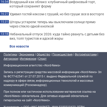
Воздушный как облако: клубничный шифоновый торт,
16:54
который сохраняет форму
Удивил гостей кексом с грушей, но без груши: все в восторге
16:21
Шторы устарели: теперь мы выключаем солнце прямо
15:31
через стекло одной кнопкой
Небанальный отпуск 2026: куда тайно рвануть с детьми без
13:18
виз, толп туристов и адской жары
Все новости
Политика
|
Экономика
|
Общество
|
Происшествия
|
Фоторепортажи
|
Авторское
|
Интересное
|
Спорт
Информационное агентство «Nord-News»
Запись о регистрации средства массовой информации «Nord-News» Эл
№ ФС77-62541 от 27.07.2015 г. выдано Федеральной службой по
надзору в сфере связи, информационных технологий и массовых
коммуникаций (Роскомнадзор).
При полном или частичном использовании материалов ссылка на
«Nord-News» обязательна. Для сетевых изданий обязательна
гиперссылка на сайт «Nord-News».
Учредитель — ООО «ИКС-МАРКЕТ», ИНН 5190310423, ОГРН