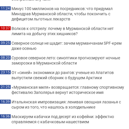
Минус 100 миллионов на посредников: что придумал
11:24
Минздрав Мурманской области, чтобы покончить с
дефицитом льготных лекарств
Волков к отстрелу: почему в Мурманской области нет
10:37
лимита на добычу этих хищников?
Северное солнце не щадит: зачем мурманчанам SPF-крем
09:25
даже осенью
Суровое северное лето: синоптики прогнозируют ночные
08:20
заморозки в Мурманской области
От «синей» экономики до рангов: ученые из Апатитов
23:15
выпустили свежий сборник о будущем Арктики
«Мурманская миля» возвращается: главному спортивному
21:25
фестивалю Заполярья вернут историческое имя
Итальянская импровизация: ленивая овощная лазанья с
16:39
сыром из того, что нашлось в холодильнике
Маскируем кабачки под десерт из кофейни: эффектно
16:36
справляемся с кабачковым нашествием