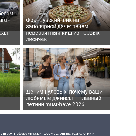
бегом:
ru -
Французский шик на
заполярной даче: печем
сал
невероятный киш из первых
лисичек
Деним нулевых: почему ваши
—
любимые джинсы — главный
летний must-have 2026
надзору в сфере связи, информационных технологий и