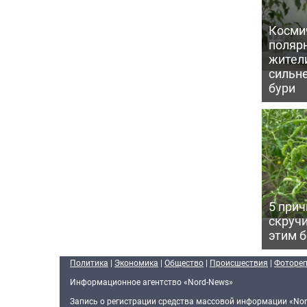
Косми
поляр
жител
сильн
бури
5 прич
скручи
этим 
Политика
|
Экономика
|
Общество
|
Происшествия
|
Фоторе
Информационное агентство «Nord-News»
Запись о регистрации средства массовой информации «Nor