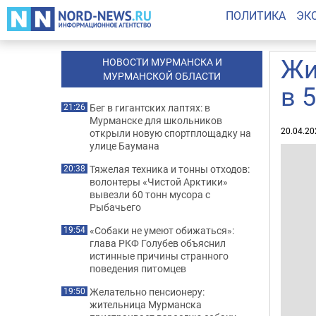
ПОЛИТИКА
ЭК
Жи
НОВОСТИ МУРМАНСКА И
МУРМАНСКОЙ ОБЛАСТИ
в 
Бег в гигантских лаптях: в
21:26
Мурманске для школьников
20.04.20
открыли новую спортплощадку на
улице Баумана
Тяжелая техника и тонны отходов:
20:38
волонтеры «Чистой Арктики»
вывезли 60 тонн мусора с
Рыбачьего
«Собаки не умеют обижаться»:
19:54
глава РКФ Голубев объяснил
истинные причины странного
поведения питомцев
Желательно пенсионеру:
19:50
жительница Мурманска