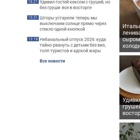
Удивил гостей кексом с грушей, но
16:21
без груши: все в восторге
Шторы устарели: теперь мы
15:31
выключаем солнце прямо через
Италь
стекло одной кнопкой
ленив
сыром 
Небанальный отпуск 2026: куда
13:18
холод
тайно рвануть с детьми без виз,
толп туристов и адской жары
Все новости
Удивил
грушей
восто