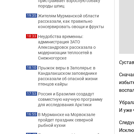
пристраивает взрослую собаку
породы шпиц
Жителям Мурманской области
19:35
рассказали, как правильно
консервировать овощи и фрукты
Неудобства временны:
18:33
администрация ЗАТО
Александровск рассказала о
модернизации теплосетей в
Снежногорске
Сустав
Прыжок веры в Заполярье: в
18:10
Кандалакшском заповеднике
Сначал
рассказали об опасной жизни
избытк
птенцов кайры
воспал
Россия и Бразилия создадут
17:53
совместную научную программу
Убрала
для исследования Арктики
И уже 
В Мурманске на Морвокзале
16:55
пройдет праздник северной
Следую
рыбной кухни
Исключ