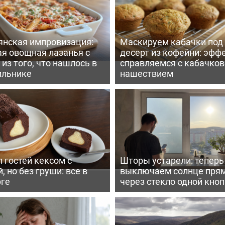
янская импровизация:
Маскируем кабачки под
ая овощная лазанья с
десерт из кофейни: эфф
из того, что нашлось в
справляемся с кабачко
ильнике
нашествием
 гостей кексом с
Шторы устарели: тепер
, но без груши: все в
выключаем солнце пря
рге
через стекло одной кно