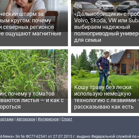
ческий шторм за
«Дальнобойщики» с про
ным кругом: почему
Volvo, Skoda, VW или Suba
и северных регионов
выбираем надежный
ее ощущают магнитные
полноприводный универ
для семьи
Кошу траву без лески:
ин, почему у томатов
использую немецкую
ваются листья — и как с
технологию с лезвиями 
бороться
рассказываю как есть
портажи
|
Авторское
|
Интересное
|
Спорт
d-News» Эл № ФС77-62541 от 27.07.2015 г. выдано Федеральной службой по 