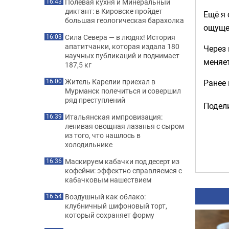
Полевая кухня и Минеральный
16:43
диктант: в Кировске пройдет
Ещё я 
большая геологическая барахолка
ощущен
Сила Севера — в людях! История
16:03
апатитчанки, которая издала 180
Через 
научных публикаций и поднимает
меняет
187,5 кг
Житель Карелии приехал в
Ранее
16:00
Мурманск полечиться и совершил
ряд преступлений
Подели
Итальянская импровизация:
16:39
ленивая овощная лазанья с сыром
из того, что нашлось в
холодильнике
Маскируем кабачки под десерт из
16:36
кофейни: эффектно справляемся с
кабачковым нашествием
Воздушный как облако:
16:54
клубничный шифоновый торт,
который сохраняет форму