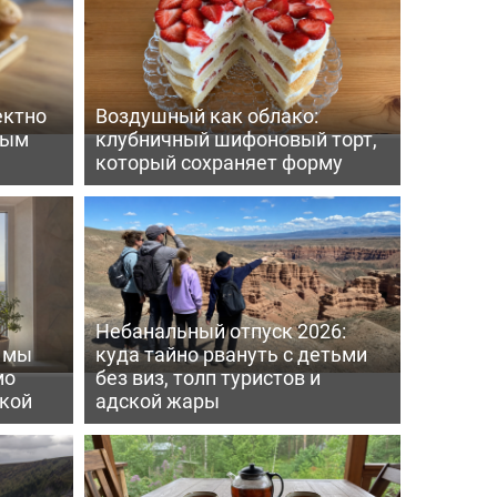
ектно
Воздушный как облако:
вым
клубничный шифоновый торт,
который сохраняет форму
Небанальный отпуск 2026:
ь мы
куда тайно рвануть с детьми
мо
без виз, толп туристов и
пкой
адской жары