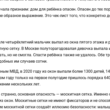
чала признаем: дом для ребёнка опасен. Опасен до тех пор
не образное выражение. Это чек-лист того, что конкретно 
ле четырёхлетний мальчик выпал из окна пятого этажа и
ную сетку. В Москве полуторагодовалая девочка выпала и
ть, но не смогла. Спасти ребёнка также не удалось. Обе т
добных им случаев сотни.
ным МВД, в 2020 году из окон выпали более 1300 детей, 14
м году только на первое полугодие пришлось порядка 64
ении нескольких лет.
 странно, основная опасность — москитная сетка. Именно 
из окон. Москитные сетки не имеют фиксаторов и не спосо
е москитной сетки создаёт иллюзию безопасности: малыш 