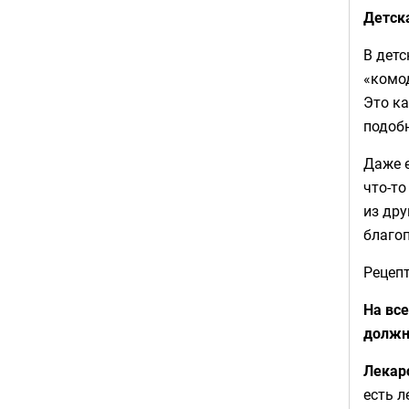
Детска
В детс
«комод
Это ка
подобн
Даже е
что-то
из дру
благоп
Рецепт
На вс
должн
Лекарс
есть л