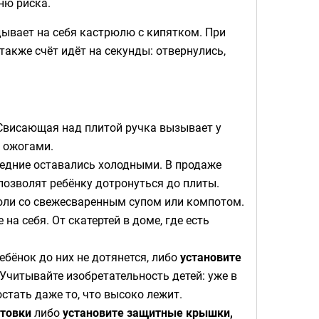
ню риска.
ывает на себя кастрюлю с кипятком. При
 также счёт идёт на секунды: отвернулись,
висающая над плитой ручка вызывает у
и ожогами.
редние оставались холодными. В продаже
позволят ребёнку дотронуться до плиты.
рюли со свежесваренным супом или компотом.
на себя. От скатертей в доме, где есть
ебёнок до них не дотянется, либо
установите
Учитывайте изобретательность детей: уже в
стать даже то, что высоко лежит.
отовки
либо
установите защитные крышки,