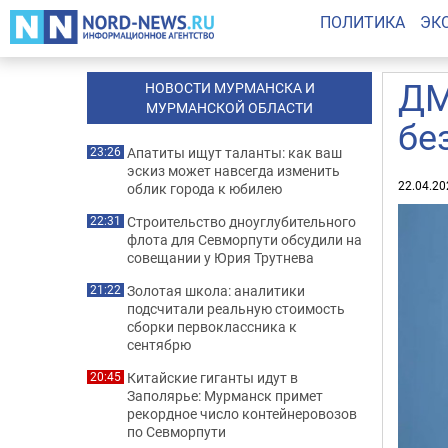
ПОЛИТИКА
ЭК
ДМ
НОВОСТИ МУРМАНСКА И
МУРМАНСКОЙ ОБЛАСТИ
бе
Апатиты ищут таланты: как ваш
23:26
эскиз может навсегда изменить
22.04.20
облик города к юбилею
Строительство дноуглубительного
22:31
флота для Севморпути обсудили на
совещании у Юрия Трутнева
Золотая школа: аналитики
21:22
подсчитали реальную стоимость
сборки первоклассника к
сентябрю
Китайские гиганты идут в
20:45
Заполярье: Мурманск примет
рекордное число контейнеровозов
по Севморпути