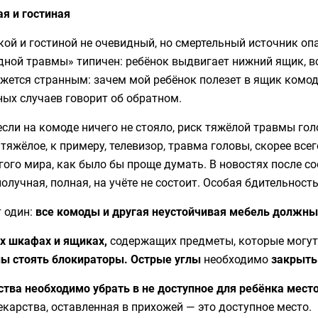
я и гостиная
кой и гостиной не очевидный, но смертельный источник о
ной травмы» типичен: ребёнок выдвигает нижний ящик, вст
жется странным: зачем мой ребёнок полезет в ящик комода
ых случаев говорит об обратном.
сли на комоде ничего не стояло, риск тяжёлой травмы гол
 тяжёлое, к примеру, телевизор, травма головы, скорее все
гого мира, как было бы проще думать. В новостях после с
олучная, полная, на учёте не состоит. Особая бдительнос
 один:
все комоды и другая неустойчивая мебель должны
ех шкафах и ящиках,
содержащих предметы, которые могут 
ы стоять блокираторы. Острые углы
необходимо
закрыть
тва необходимо убрать в не доступное для ребёнка место
екарства, оставленная в прихожей — это доступное место.