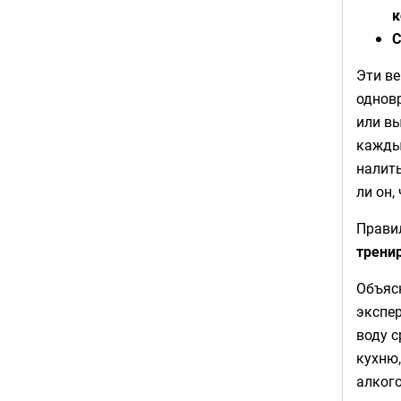
к
С
Эти ве
одновр
или вы
каждый
налить
ли он,
Прави
трени
Объяс
экспер
воду с
кухню,
алкого