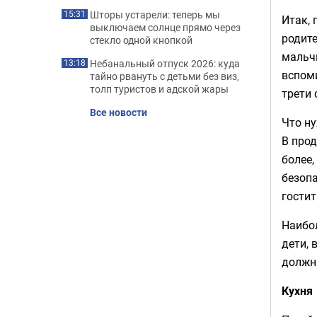
Шторы устарели: теперь мы
15:31
Итак, 
выключаем солнце прямо через
родите
стекло одной кнопкой
мальчи
Небанальный отпуск 2026: куда
13:18
вспоми
тайно рвануть с детьми без виз,
толп туристов и адской жары
трети 
Все новости
Что н
В прод
более,
безопа
гостит
Наибол
дети, 
должн
Кухня