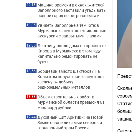
Машина времени в окнах: жителей
20:13
Заполярного заставили угадывать
родной город по ретро-снимкам
Увидеть Заполярье в темноте: в
19:35
Мурманске запускают уникальные
экскурсии с закрытыми глазами
Лестницу около дома на проспекте
19:35
Кирова в Мурманске в этом году
капитально ремонтировать не
будут
Борщевик вместо шахтеров? На
18:56
Предст
Кольском полуострове запускают
«зеленую» добычу
редкоземельных металлов
Сколь
совсем
Объем строительных работ в
18:33
Мурманской области превысил 61
Стати
миллиард рублей
больши
Духовный щит Арктики: на Новой
17:44
защищ
Земле освятили самый северный
гарнизонный храм России
Сегодн