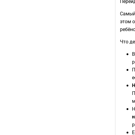
Перейд
Самый
этом о
ребёно
Что де
В
р
П
е
Н
П
м
Н
н
р
Е