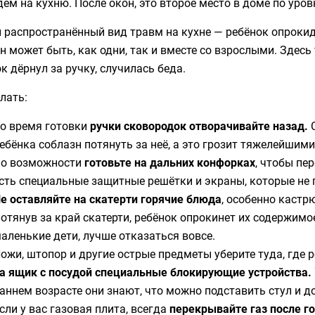
ём на кухню. После окон, это второе место в доме по уров
 распространённый вид травм на кухне — ребёнок опрокид
н может быть, как одни, так и вместе со взрослыми. Здесь
к дёрнул за ручку, случилась беда.
лать:
о время готовки
ручки сковородок отворачивайте назад.
С
ебёнка соблазн потянуть за неё, а это грозит тяжелейшим
о возможности
готовьте на дальних конфорках
, чтобы пе
сть специальные защитные решётки и экраны, которые не 
е оставляйте на скатерти горячие блюда
, особенно каст
отянув за край скатерти, ребёнок опрокинет их содержимое 
аленькие дети, лучше отказаться вовсе.
ожи, штопор и другие острые предметы уберите туда, где р
а ящик с посудой специальные блокирующие устройства.
аннем возрасте они знают, что можно подставить стул и до
сли у вас газовая плита, всегда
перекрывайте газ после г