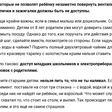
оторые не позволят ребёнку незаметно повернуть вентил
пички и зажигалки должны быть не доступны.
щи крайне важны, если в семье малыш или дошкольник. С
еменно. Детям от 8 лет родители уже могут доверить само
мыть посуду. Однако до того, как поручать эти действия 
 шаг, сделайте вместе, посмотрите со стороны. Если заду
 воды в чайник? Поднять полный двухлитровый чайник для 
 что красивую тарелку с золотистым краем нельзя ставит
ло таково:
доступ младших школьников к электроприбора
ровок с родителями.
ните старшим детям:
нельзя пить то, что не ты наливал.
Ес
имент: поставьте на стол три стакана — с водой, водкой и
реди них не найдёт ни ребёнок, ни взрослый. Что может сл
 схватил то, что стоит на столе, и выпил. Так происходит
лем, и это ещё не самое страшное.