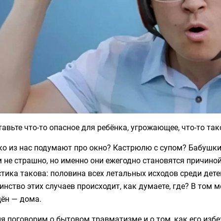
авьте что-то опасное для ребёнка, угрожающее, что-то тако
ко из нас подумают про окно? Кастрюлю с супом? Бабушк
 не страшно, но именно они ежегодно становятся причиной 
стика такова: половина всех летальных исходов среди де
нство этих случаев происходит, как думаете, где? В том м
ён — дома.
я поговорим о бытовом травматизме и о том, как его избе