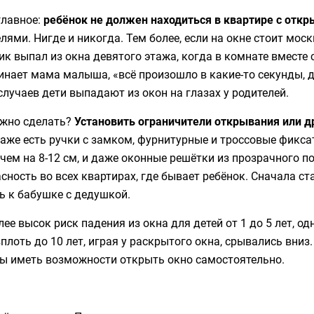
главное:
ребёнок не должен находиться в квартире с отк
лями. Нигде и никогда. Тем более, если на окне стоит мос
к выпал из окна девятого этажа, когда в комнате вместе 
нает мама малыша, «всё произошло в какие-то секунды, д
случаев дети выпадают из окон на глазах у родителей.
ужно сделать?
Установить ограничители открывания или др
аже есть ручки с замком, фурнитурные и троссовые фикса
 чем на 8-12 см, и даже оконные решётки из прозрачного п
сность во всех квартирах, где бывает ребёнок. Сначала с
ь к бабушке с дедушкой.
ее высок риск падения из окна для детей от 1 до 5 лет, о
вплоть до 10 лет, играя у раскрытого окна, срывались вни
ы иметь возможности открыть окно самостоятельно.