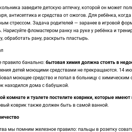
ольника заведите детскую аптечку, которой он может поль
ря, антисептика и средства от ожогов. Для ребёнка, когд
ым стрессом. Задача родителей — заранее в игровой форм
. Нарисуйте фломастером ранку на руке у ребёнка и трени
у, обработать рану, раскрыть пластырь.
ел
е правило банально:
бытовая химия должна стоять в недо
ления детей моющими средствами не прекращаются. 14 ию
бовал моющее средство и попал в больницу с химическим 
ок находился дома с бабушкой.
ной комнате и туалете постелите коврики, которые имеют
овый коврик также должен быть в самой ванной.
ричество
тва мы помним железное правило: пальцы в розетку совать