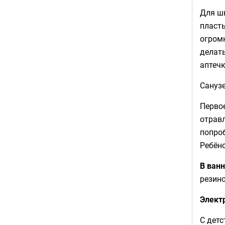
Для шк
пласты
огромн
делать
аптечк
Сануз
Перво
отрав
попро
Ребён
В ван
резин
Элект
С детс