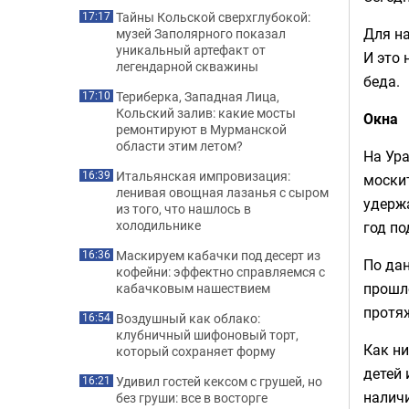
Тайны Кольской сверхглубокой:
17:17
Для на
музей Заполярного показал
уникальный артефакт от
И это 
легендарной скважины
беда.
Териберка, Западная Лица,
17:10
Кольский залив: какие мосты
Окна
ремонтируют в Мурманской
области этим летом?
На Ура
Итальянская импровизация:
16:39
москит
ленивая овощная лазанья с сыром
удержа
из того, что нашлось в
холодильнике
год по
Маскируем кабачки под десерт из
16:36
По дан
кофейни: эффектно справляемся с
прошло
кабачковым нашествием
протяж
Воздушный как облако:
16:54
клубничный шифоновый торт,
Как ни
который сохраняет форму
детей 
Удивил гостей кексом с грушей, но
16:21
наличи
без груши: все в восторге