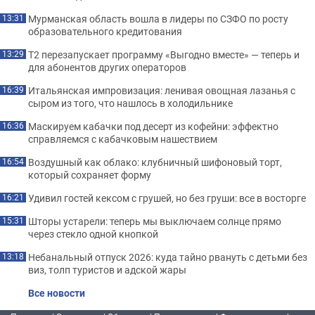
Мурманская область вошла в лидеры по СЗФО по росту
13:31
образовательного кредитования
Т2 перезапускает программу «Выгодно вместе» — теперь и
13:29
для абонентов других операторов
Итальянская импровизация: ленивая овощная лазанья с
16:39
сыром из того, что нашлось в холодильнике
Маскируем кабачки под десерт из кофейни: эффектно
16:36
справляемся с кабачковым нашествием
Воздушный как облако: клубничный шифоновый торт,
16:54
который сохраняет форму
Удивил гостей кексом с грушей, но без груши: все в восторге
16:21
Шторы устарели: теперь мы выключаем солнце прямо
15:31
через стекло одной кнопкой
Небанальный отпуск 2026: куда тайно рвануть с детьми без
13:18
виз, толп туристов и адской жары
Все новости