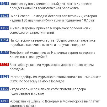
Полевая кухня и Минеральный диктант: в Кировске
16:43
пройдет большая геологическая барахолка
Сила Севера — в людях! История апатитчанки, которая
16:03
издала 180 научных публикаций и поднимает 187,5 кг
Житель Карелии приехал в Мурманск полечиться и
16:00
совершил ряд преступлений
На Кольском севере стартует Всероссийская перепись
15:54
воробьев: как считать птиц и получить подарки
Телефонный мошенник из Нальчика вернет северянке
15:10
более 100 тысяч рублей
В октябре уехать из Мурманска можно только одним
15:03
поездом?
Росгвардейцы из Мурманска взяли золото на чемпионате
14:02
СЗФО по боевому самбо в Вологде
2 года колонии за 6 пачек кофе: жителя Ковдора
14:00
подозревают в краже
«Средства нашлись!»: Донорам в Мончегорске выплатят
13:45
законные деньги