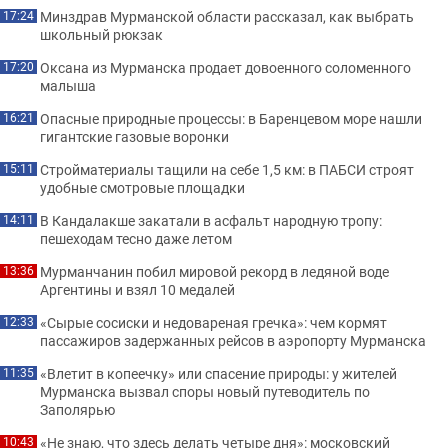
Минздрав Мурманской области рассказал, как выбрать
17:24
школьный рюкзак
Оксана из Мурманска продает довоенного соломенного
17:20
малыша
Опасные природные процессы: в Баренцевом море нашли
16:21
гигантские газовые воронки
Стройматериалы тащили на себе 1,5 км: в ПАБСИ строят
15:11
удобные смотровые площадки
В Кандалакше закатали в асфальт народную тропу:
14:11
пешеходам тесно даже летом
Мурманчанин побил мировой рекорд в ледяной воде
13:36
Аргентины и взял 10 медалей
«Сырые сосиски и недовареная гречка»: чем кормят
12:33
пассажиров задержанных рейсов в аэропорту Мурманска
«Влетит в копеечку» или спасение природы: у жителей
11:35
Мурманска вызвал споры новый путеводитель по
Заполярью
«Не знаю, что здесь делать четыре дня»: московский
10:43