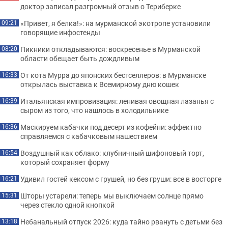
доктор записал разгромный отзыв о Териберке
«Привет, я белка!»: на мурманской экотропе установили
09:21
говорящие инфостенды
Пикники откладываются: воскресенье в Мурманской
08:20
области обещает быть дождливым
От кота Мурра до японских бестселлеров: в Мурманске
16:33
открылась выставка к Всемирному дню кошек
Итальянская импровизация: ленивая овощная лазанья с
16:39
сыром из того, что нашлось в холодильнике
Маскируем кабачки под десерт из кофейни: эффектно
16:36
справляемся с кабачковым нашествием
Воздушный как облако: клубничный шифоновый торт,
16:54
который сохраняет форму
Удивил гостей кексом с грушей, но без груши: все в восторге
16:21
Шторы устарели: теперь мы выключаем солнце прямо
15:31
через стекло одной кнопкой
Небанальный отпуск 2026: куда тайно рвануть с детьми без
13:18