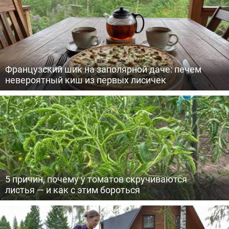
Французский шик на заполярной даче: печем
невероятный киш из первых лисичек
5 причин, почему у томатов скручиваются
листья — и как с этим бороться