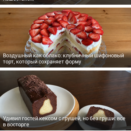
Воздушный как облако: клубничный шифоновый
торт, который сохраняет форму
Удивил гостей кексом с грушей, но без груши: все
в восторге