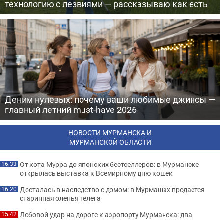
технологию с лезвиями — рассказываю как есть
Деним нулевых: почему ваши любимые джинсы —
главный летний must-have 2026
НОВОСТИ МУРМАНСКА И
МУРМАНСКОЙ ОБЛАСТИ
От кота Мурра до японских бестселлеров: в Мурманске
16:33
открылась выставка к Всемирному дню кошек
Досталась в наследство с домом: в Мурмашах продается
16:20
старинная оленья телега
Лобовой удар на дороге к аэропорту Мурманска: два
15:42