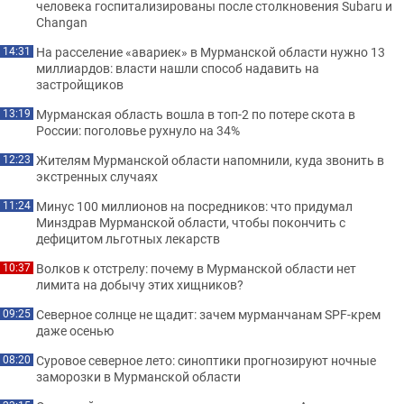
человека госпитализированы после столкновения Subaru и
Changan
На расселение «авариек» в Мурманской области нужно 13
14:31
миллиардов: власти нашли способ надавить на
застройщиков
Мурманская область вошла в топ-2 по потере скота в
13:19
России: поголовье рухнуло на 34%
Жителям Мурманской области напомнили, куда звонить в
12:23
экстренных случаях
Минус 100 миллионов на посредников: что придумал
11:24
Минздрав Мурманской области, чтобы покончить с
дефицитом льготных лекарств
Волков к отстрелу: почему в Мурманской области нет
10:37
лимита на добычу этих хищников?
Северное солнце не щадит: зачем мурманчанам SPF-крем
09:25
даже осенью
Суровое северное лето: синоптики прогнозируют ночные
08:20
заморозки в Мурманской области