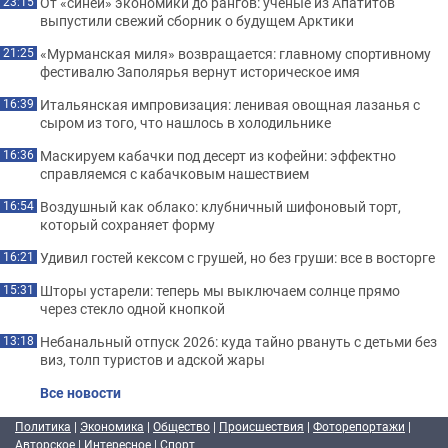
От «синей» экономики до рангов: ученые из Апатитов
23:15
выпустили свежий сборник о будущем Арктики
«Мурманская миля» возвращается: главному спортивному
21:25
фестивалю Заполярья вернут историческое имя
Итальянская импровизация: ленивая овощная лазанья с
16:39
сыром из того, что нашлось в холодильнике
Маскируем кабачки под десерт из кофейни: эффектно
16:36
справляемся с кабачковым нашествием
Воздушный как облако: клубничный шифоновый торт,
16:54
который сохраняет форму
Удивил гостей кексом с грушей, но без груши: все в восторге
16:21
Шторы устарели: теперь мы выключаем солнце прямо
15:31
через стекло одной кнопкой
Небанальный отпуск 2026: куда тайно рвануть с детьми без
13:18
виз, толп туристов и адской жары
Все новости
Политика
|
Экономика
|
Общество
|
Происшествия
|
Фоторепортажи
|
Авторское
|
Интересное
|
Спорт