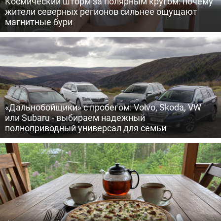
Космический шторм за полярным кругом: почему
жители северных регионов сильнее ощущают
магнитные бури
«Дальнобойщики» с пробегом: Volvo, Skoda, VW
или Subaru - выбираем надежный
полноприводный универсал для семьи