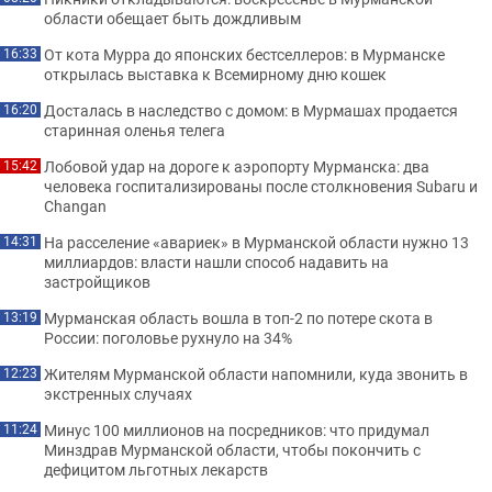
области обещает быть дождливым
От кота Мурра до японских бестселлеров: в Мурманске
16:33
открылась выставка к Всемирному дню кошек
Досталась в наследство с домом: в Мурмашах продается
16:20
старинная оленья телега
Лобовой удар на дороге к аэропорту Мурманска: два
15:42
человека госпитализированы после столкновения Subaru и
Changan
На расселение «авариек» в Мурманской области нужно 13
14:31
миллиардов: власти нашли способ надавить на
застройщиков
Мурманская область вошла в топ-2 по потере скота в
13:19
России: поголовье рухнуло на 34%
Жителям Мурманской области напомнили, куда звонить в
12:23
экстренных случаях
Минус 100 миллионов на посредников: что придумал
11:24
Минздрав Мурманской области, чтобы покончить с
дефицитом льготных лекарств