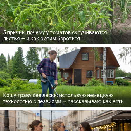
5 причин, почему у томатов скручиваются
листья — и как с этим бороться
Кошу траву без лески: использую немецкую
технологию с лезвиями — рассказываю как есть