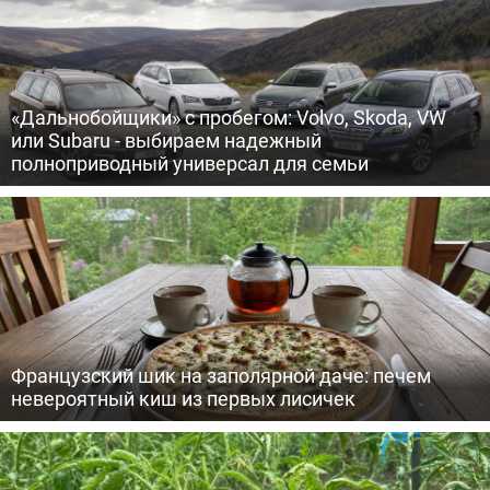
«Дальнобойщики» с пробегом: Volvo, Skoda, VW
или Subaru - выбираем надежный
полноприводный универсал для семьи
Французский шик на заполярной даче: печем
невероятный киш из первых лисичек