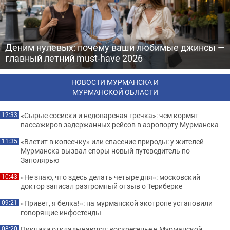
Деним нулевых: почему ваши любимые джинсы —
главный летний must-have 2026
НОВОСТИ МУРМАНСКА И
МУРМАНСКОЙ ОБЛАСТИ
«Сырые сосиски и недовареная гречка»: чем кормят
12:33
пассажиров задержанных рейсов в аэропорту Мурманска
«Влетит в копеечку» или спасение природы: у жителей
11:35
Мурманска вызвал споры новый путеводитель по
Заполярью
«Не знаю, что здесь делать четыре дня»: московский
10:43
доктор записал разгромный отзыв о Териберке
«Привет, я белка!»: на мурманской экотропе установили
09:21
говорящие инфостенды
Пикники откладываются: воскресенье в Мурманской
08:20