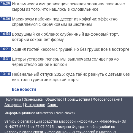
Итальянская импровизация: ленивая овощная лазанья с
16:39
сыром из того, что нашлось в холодильнике
Маскируем кабачки под десерт из кофейни: эффектно
16:36
справляемся с кабачковым нашествием
Воздушный как облако: клубничный шифоновый торт,
16:54
который сохраняет форму
Удивил гостей кексом с грушей, но без груши: все в восторге
16:21
Шторы устарели: теперь мы выключаем солнце прямо
15:31
через стекло одной кнопкой
Небанальный отпуск 2026: куда тайно рвануть с детьми без
13:18
виз, толп туристов и адской жары
Все новости
Политика
|
Экономика
|
Общество
|
Происшествия
|
Фоторепортажи
|
Авторское
|
Интересное
|
Спорт
Информационное агентство «Nord-News»
Запись о регистрации средства массовой информации «Nord-News» Эл
№ ФС77-62541 от 27.07.2015 г. выдано Федеральной службой по
надзору в сфере связи, информационных технологий и массовых