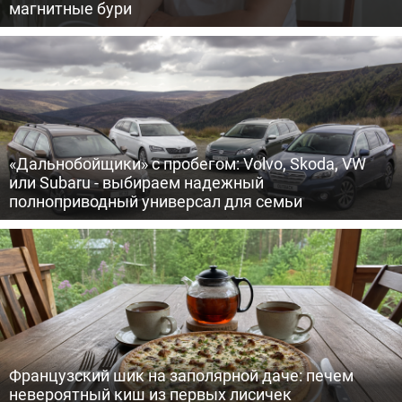
магнитные бури
«Дальнобойщики» с пробегом: Volvo, Skoda, VW
или Subaru - выбираем надежный
полноприводный универсал для семьи
Французский шик на заполярной даче: печем
невероятный киш из первых лисичек