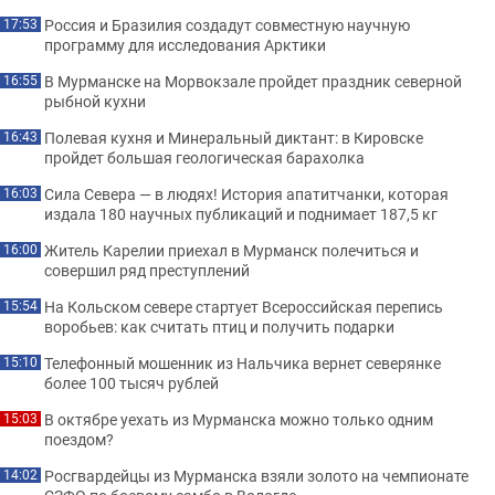
Россия и Бразилия создадут совместную научную
17:53
программу для исследования Арктики
В Мурманске на Морвокзале пройдет праздник северной
16:55
рыбной кухни
Полевая кухня и Минеральный диктант: в Кировске
16:43
пройдет большая геологическая барахолка
Сила Севера — в людях! История апатитчанки, которая
16:03
издала 180 научных публикаций и поднимает 187,5 кг
Житель Карелии приехал в Мурманск полечиться и
16:00
совершил ряд преступлений
На Кольском севере стартует Всероссийская перепись
15:54
воробьев: как считать птиц и получить подарки
Телефонный мошенник из Нальчика вернет северянке
15:10
более 100 тысяч рублей
В октябре уехать из Мурманска можно только одним
15:03
поездом?
Росгвардейцы из Мурманска взяли золото на чемпионате
14:02