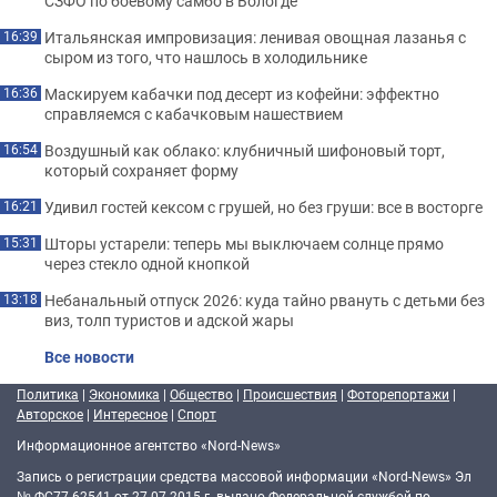
СЗФО по боевому самбо в Вологде
Итальянская импровизация: ленивая овощная лазанья с
16:39
сыром из того, что нашлось в холодильнике
Маскируем кабачки под десерт из кофейни: эффектно
16:36
справляемся с кабачковым нашествием
Воздушный как облако: клубничный шифоновый торт,
16:54
который сохраняет форму
Удивил гостей кексом с грушей, но без груши: все в восторге
16:21
Шторы устарели: теперь мы выключаем солнце прямо
15:31
через стекло одной кнопкой
Небанальный отпуск 2026: куда тайно рвануть с детьми без
13:18
виз, толп туристов и адской жары
Все новости
Политика
|
Экономика
|
Общество
|
Происшествия
|
Фоторепортажи
|
Авторское
|
Интересное
|
Спорт
Информационное агентство «Nord-News»
Запись о регистрации средства массовой информации «Nord-News» Эл
№ ФС77-62541 от 27.07.2015 г. выдано Федеральной службой по