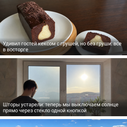
Удивил гостей кексом с грушей, но без груши: все
в восторге
Шторы устарели: теперь мы выключаем солнце
прямо через стекло одной кнопкой