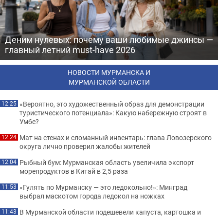
Деним нулевых: почему ваши любимые джинсы —
главный летний must-have 2026
НОВОСТИ МУРМАНСКА И
МУРМАНСКОЙ ОБЛАСТИ
«Вероятно, это художественный образ для демонстрации
12:25
туристического потенциала»: Какую набережную строят в
Умбе?
Мат на стенах и сломанный инвентарь: глава Ловозерского
12:24
округа лично проверил жалобы жителей
Рыбный бум: Мурманская область увеличила экспорт
12:04
морепродуктов в Китай в 2,5 раза
«Гулять по Мурманску — это ледокольно!»: Минград
11:53
выбрал маскотом города ледокол на ножках
В Мурманской области подешевели капуста, картошка и
11:43