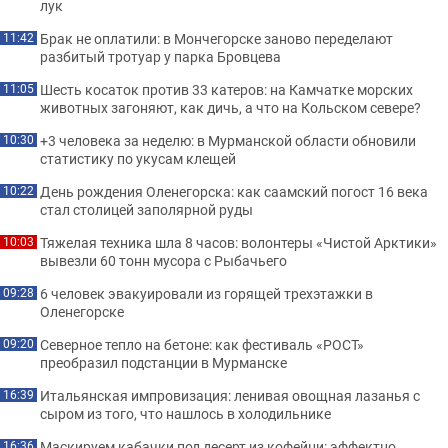
лук
Брак не оплатили: в Мончегорске заново переделают
11:42
разбитый тротуар у парка Бровцева
Шесть косаток против 33 катеров: на Камчатке морских
11:05
животных загоняют, как дичь, а что на Кольском севере?
+3 человека за неделю: в Мурманской области обновили
10:30
статистику по укусам клещей
День рождения Оленегорска: как саамский погост 16 века
10:22
стал столицей заполярной руды
Тяжелая техника шла 8 часов: волонтеры «Чистой Арктики»
10:03
вывезли 60 тонн мусора с Рыбачьего
6 человек эвакуировали из горящей трехэтажки в
09:28
Оленегорске
Северное тепло на бетоне: как фестиваль «РОСТ»
09:20
преобразил подстанции в Мурманске
Итальянская импровизация: ленивая овощная лазанья с
16:39
сыром из того, что нашлось в холодильнике
Маскируем кабачки под десерт из кофейни: эффектно
16:36