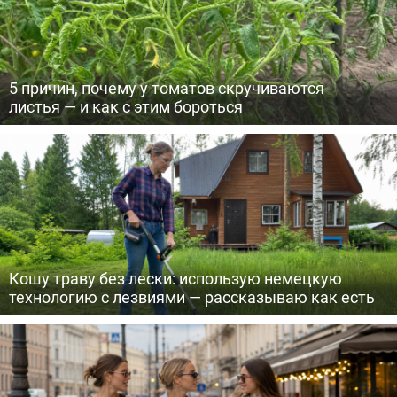
5 причин, почему у томатов скручиваются
листья — и как с этим бороться
Кошу траву без лески: использую немецкую
технологию с лезвиями — рассказываю как есть