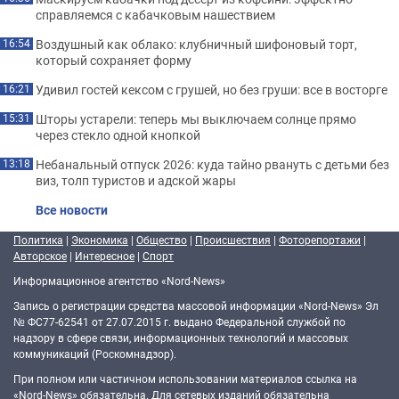
справляемся с кабачковым нашествием
Воздушный как облако: клубничный шифоновый торт,
16:54
который сохраняет форму
Удивил гостей кексом с грушей, но без груши: все в восторге
16:21
Шторы устарели: теперь мы выключаем солнце прямо
15:31
через стекло одной кнопкой
Небанальный отпуск 2026: куда тайно рвануть с детьми без
13:18
виз, толп туристов и адской жары
Все новости
Политика
|
Экономика
|
Общество
|
Происшествия
|
Фоторепортажи
|
Авторское
|
Интересное
|
Спорт
Информационное агентство «Nord-News»
Запись о регистрации средства массовой информации «Nord-News» Эл
№ ФС77-62541 от 27.07.2015 г. выдано Федеральной службой по
надзору в сфере связи, информационных технологий и массовых
коммуникаций (Роскомнадзор).
При полном или частичном использовании материалов ссылка на
«Nord-News» обязательна. Для сетевых изданий обязательна