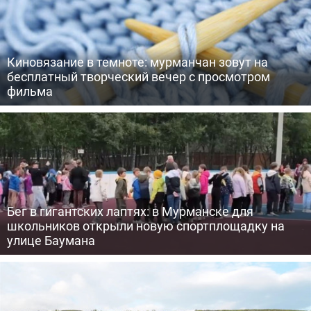
Киновязание в темноте: мурманчан зовут на
бесплатный творческий вечер с просмотром
фильма
Бег в гигантских лаптях: в Мурманске для
школьников открыли новую спортплощадку на
улице Баумана