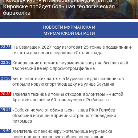
Кировске пройдет большая геологическая
барахолка
НОВОСТИ МУРМАНСКА И
МУРМАНСКОЙ ОБЛАСТИ
На Севмаше к 2027 году изготовят 25-тонные подшипники-
23:26
гиганты для нового ледокола «Сталинград»
Киновязание в темноте: мурманчан зовут на бесплатный
22:36
творческий вечер с просмотром фильма
Бег в гигантских лаптях: в Мурманске для школьников
21:26
открыли новую спортплощадку на улице Баумана
Тяжелая техника и тонны отходов: волонтеры «Чистой
20:38
Арктики» вывезли 60 тонн мусора с Рыбачьего
«Собаки не умеют обижаться»: глава РКФ Голубев
19:54
объяснил истинные причины странного поведения
питомцев
Желательно пенсионеру: жительница Мурманска
19:50
пристраивает взрослую собаку породы шпиц