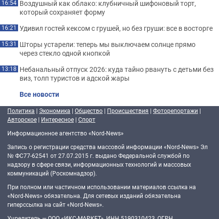
Воздушный как облако: клубничный шифоновый торт,
16:54
который сохраняет форму
Удивил гостей кексом с грушей, но без груши: все в восторге
16:21
Шторы устарели: теперь мы выключаем солнце прямо
15:31
через стекло одной кнопкой
Небанальный отпуск 2026: куда тайно рвануть с детьми без
13:18
виз, толп туристов и адской жары
Все новости
Политика
|
Экономика
|
Общество
|
Происшествия
|
Фоторепортажи
|
Авторское
|
Интересное
|
Спорт
Информационное агентство «Nord-News»
Запись о регистрации средства массовой информации «Nord-News» Эл
№ ФС77-62541 от 27.07.2015 г. выдано Федеральной службой по
надзору в сфере связи, информационных технологий и массовых
коммуникаций (Роскомнадзор).
При полном или частичном использовании материалов ссылка на
«Nord-News» обязательна. Для сетевых изданий обязательна
гиперссылка на сайт «Nord-News».
Учредитель — ООО «ИКС-МАРКЕТ», ИНН 5190310423, ОГРН