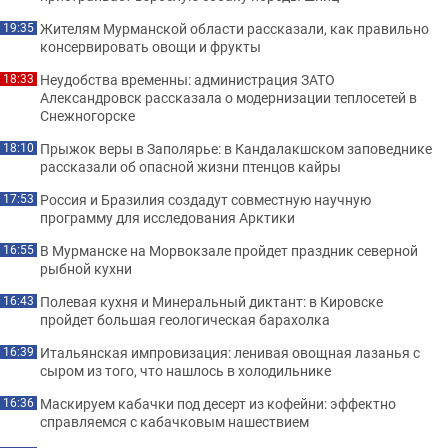
Жителям Мурманской области рассказали, как правильно
19:35
консервировать овощи и фрукты
Неудобства временны: администрация ЗАТО
18:33
Александровск рассказала о модернизации теплосетей в
Снежногорске
Прыжок веры в Заполярье: в Кандалакшском заповеднике
18:10
рассказали об опасной жизни птенцов кайры
Россия и Бразилия создадут совместную научную
17:53
программу для исследования Арктики
В Мурманске на Морвокзале пройдет праздник северной
16:55
рыбной кухни
Полевая кухня и Минеральный диктант: в Кировске
16:43
пройдет большая геологическая барахолка
Итальянская импровизация: ленивая овощная лазанья с
16:39
сыром из того, что нашлось в холодильнике
Маскируем кабачки под десерт из кофейни: эффектно
16:36
справляемся с кабачковым нашествием