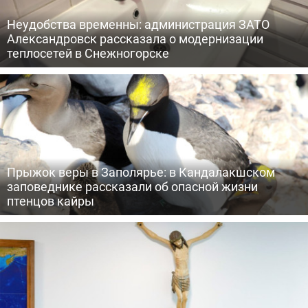
Неудобства временны: администрация ЗАТО
Александровск рассказала о модернизации
теплосетей в Снежногорске
Прыжок веры в Заполярье: в Кандалакшском
заповеднике рассказали об опасной жизни
птенцов кайры