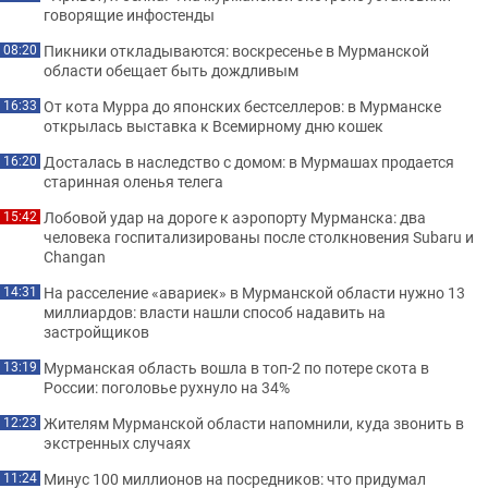
говорящие инфостенды
Пикники откладываются: воскресенье в Мурманской
08:20
области обещает быть дождливым
От кота Мурра до японских бестселлеров: в Мурманске
16:33
открылась выставка к Всемирному дню кошек
Досталась в наследство с домом: в Мурмашах продается
16:20
старинная оленья телега
Лобовой удар на дороге к аэропорту Мурманска: два
15:42
человека госпитализированы после столкновения Subaru и
Changan
На расселение «авариек» в Мурманской области нужно 13
14:31
миллиардов: власти нашли способ надавить на
застройщиков
Мурманская область вошла в топ-2 по потере скота в
13:19
России: поголовье рухнуло на 34%
Жителям Мурманской области напомнили, куда звонить в
12:23
экстренных случаях
Минус 100 миллионов на посредников: что придумал
11:24