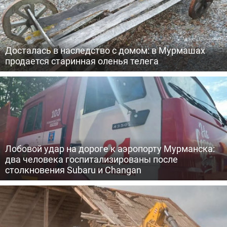
Досталась в наследство с домом: в Мурмашах
продается старинная оленья телега
Лобовой удар на дороге к аэропорту Мурманска:
два человека госпитализированы после
столкновения Subaru и Changan