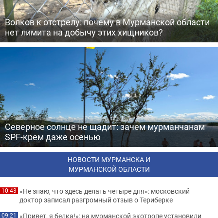
Волков к отстрелу: почему в Мурманской области
нет лимита на добычу этих хищников?
Северное солнце не щадит: зачем мурманчанам
SPF-крем даже осенью
НОВОСТИ МУРМАНСКА И
МУРМАНСКОЙ ОБЛАСТИ
«Не знаю, что здесь делать четыре дня»: московский
10:43
доктор записал разгромный отзыв о Териберке
«Привет, я белка!»: на мурманской экотропе установили
09:21