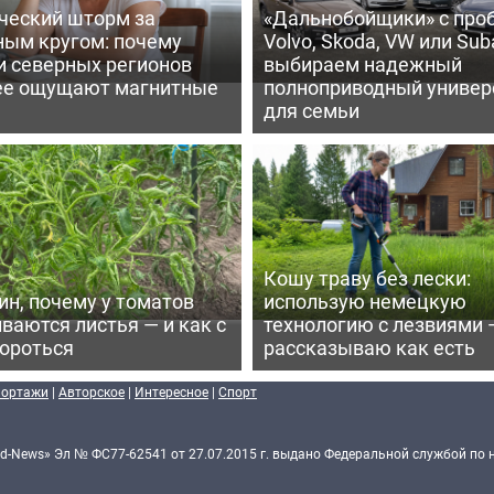
ческий шторм за
«Дальнобойщики» с про
ным кругом: почему
Volvo, Skoda, VW или Suba
и северных регионов
выбираем надежный
ее ощущают магнитные
полноприводный универ
для семьи
Кошу траву без лески:
ин, почему у томатов
использую немецкую
ваются листья — и как с
технологию с лезвиями 
бороться
рассказываю как есть
портажи
|
Авторское
|
Интересное
|
Спорт
d-News» Эл № ФС77-62541 от 27.07.2015 г. выдано Федеральной службой по 