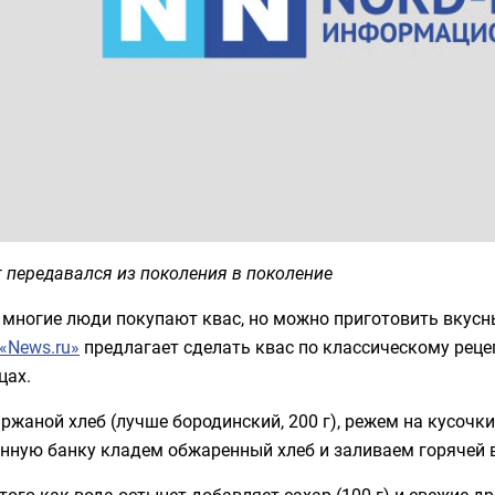
 передавался из поколения в поколение
многие люди покупают квас, но можно приготовить вкусн
«News.ru»
предлагает сделать квас по классическому рецеп
цах.
ржаной хлеб (лучше бородинский, 200 г), режем на кусочки
нную банку кладем обжаренный хлеб и заливаем горячей во
того как вода остынет добавляет сахар (100 г) и свежие 