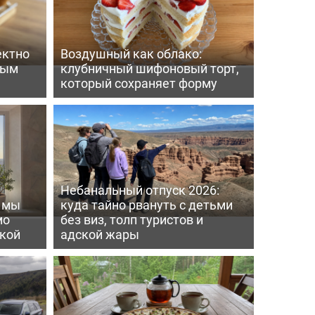
ектно
Воздушный как облако:
вым
клубничный шифоновый торт,
который сохраняет форму
Небанальный отпуск 2026:
ь мы
куда тайно рвануть с детьми
мо
без виз, толп туристов и
пкой
адской жары