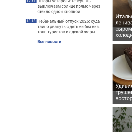
Шторы устарели: теперь мы
15:31
выключаем солнце прямо через
стекло одной кнопкой
Италь
Небанальный отпуск 2026: куда
13:18
ленив
тайно рвануть с детьми без виз,
сыром 
толп туристов и адской жары
холод
Все новости
Удивил
грушей
восто