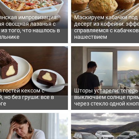
янская импровизация:
Маскируем кабачки под
ая овощная лазанья с
десерт из кофейни: эфф
из того, что нашлось в
справляемся с кабачко
ильнике
нашествием
 гостей кексом с
Шторы устарели: тепер
, но без груши: все в
выключаем солнце пря
рге
через стекло одной кно