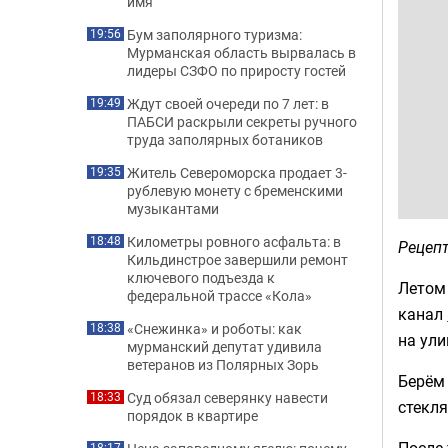
имя
Бум заполярного туризма:
19:56
Мурманская область вырвалась в
лидеры СЗФО по приросту гостей
Ждут своей очереди по 7 лет: в
19:49
ПАБСИ раскрыли секреты ручного
труда заполярных ботаников
Житель Североморска продает 3-
19:35
рублевую монету с бременскими
музыкантами
Километры ровного асфальта: в
18:48
Рецепт
Кильдинстрое завершили ремонт
ключевого подъезда к
Летом 
федеральной трассе «Кола»
канал
«Снежинка» и роботы: как
18:38
на ули
мурманский депутат удивила
ветеранов из Полярных Зорь
Берём 
Суд обязал северянку навести
18:33
стекля
порядок в квартире
После 
18:17