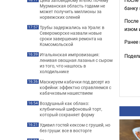
Цена заповедному ягелю: почему
Мурманская область годами не
банку 
может получить миллионы за
норвежских оленей
После 
Трубы задержались на Урале: в
17:57
изюм 
Североморске назвали новые
сроки завершения ремонта на
Ранее
Комсомольской
Итальянская импровизация:
16:39
Подели
ленивая овощная лазанья с сыром
из того, что нашлось в
холодильнике
Маскируем кабачки под десерт из
16:36
кофейни: эффектно справляемся с
кабачковым нашествием
Воздушный как облако:
16:54
клубничный шифоновый торт,
который сохраняет форму
Удивил гостей кексом с грушей, но
16:21
без груши: все в восторге