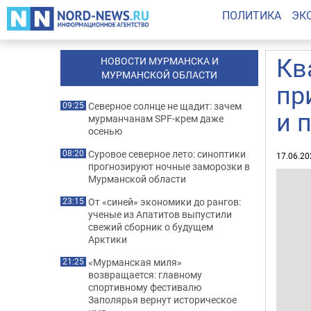
ПОЛИТИКА
ЭК
Кв
НОВОСТИ МУРМАНСКА И
МУРМАНСКОЙ ОБЛАСТИ
пр
Северное солнце не щадит: зачем
09:25
и 
мурманчанам SPF-крем даже
осенью
Суровое северное лето: синоптики
08:20
17.06.20
прогнозируют ночные заморозки в
Мурманской области
От «синей» экономики до рангов:
23:15
ученые из Апатитов выпустили
свежий сборник о будущем
Арктики
«Мурманская миля»
21:25
возвращается: главному
спортивному фестивалю
Заполярья вернут историческое