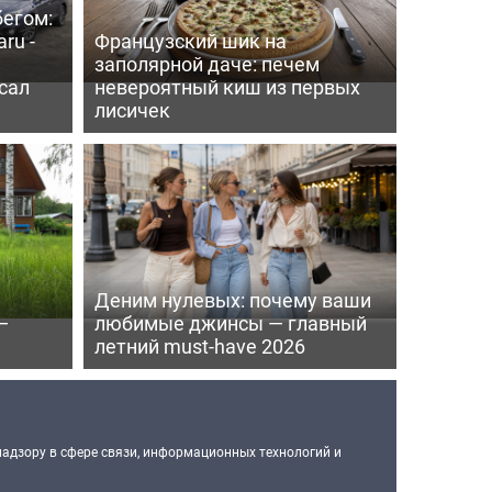
бегом:
ru -
Французский шик на
заполярной даче: печем
сал
невероятный киш из первых
лисичек
Деним нулевых: почему ваши
—
любимые джинсы — главный
летний must-have 2026
надзору в сфере связи, информационных технологий и