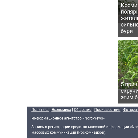
Косми
поляр
жител
сильн
бури
5 прич
скручи
этим 
Политика
|
Экономика
|
Общество
|
Происшествия
|
Фоторе
Информационное агентство «Nord-News»
Запись о регистрации средства массовой информации «Nor
массовых коммуникаций (Роскомнадзор).