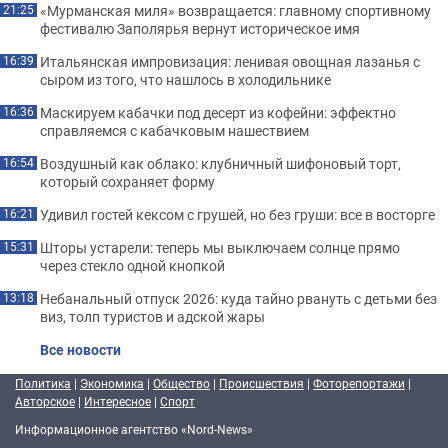
«Мурманская миля» возвращается: главному спортивному
21:25
фестивалю Заполярья вернут историческое имя
Итальянская импровизация: ленивая овощная лазанья с
16:39
сыром из того, что нашлось в холодильнике
Маскируем кабачки под десерт из кофейни: эффектно
16:36
справляемся с кабачковым нашествием
Воздушный как облако: клубничный шифоновый торт,
16:54
который сохраняет форму
Удивил гостей кексом с грушей, но без груши: все в восторге
16:21
Шторы устарели: теперь мы выключаем солнце прямо
15:31
через стекло одной кнопкой
Небанальный отпуск 2026: куда тайно рвануть с детьми без
13:18
виз, толп туристов и адской жары
Все новости
Политика
|
Экономика
|
Общество
|
Происшествия
|
Фоторепортажи
|
Авторское
|
Интересное
|
Спорт
Информационное агентство «Nord-News»