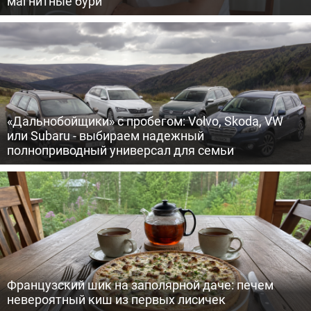
магнитные бури
«Дальнобойщики» с пробегом: Volvo, Skoda, VW
или Subaru - выбираем надежный
полноприводный универсал для семьи
Французский шик на заполярной даче: печем
невероятный киш из первых лисичек