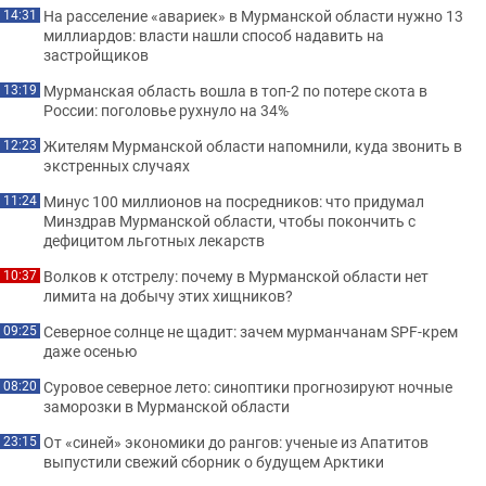
На расселение «авариек» в Мурманской области нужно 13
14:31
миллиардов: власти нашли способ надавить на
застройщиков
Мурманская область вошла в топ-2 по потере скота в
13:19
России: поголовье рухнуло на 34%
Жителям Мурманской области напомнили, куда звонить в
12:23
экстренных случаях
Минус 100 миллионов на посредников: что придумал
11:24
Минздрав Мурманской области, чтобы покончить с
дефицитом льготных лекарств
Волков к отстрелу: почему в Мурманской области нет
10:37
лимита на добычу этих хищников?
Северное солнце не щадит: зачем мурманчанам SPF-крем
09:25
даже осенью
Суровое северное лето: синоптики прогнозируют ночные
08:20
заморозки в Мурманской области
От «синей» экономики до рангов: ученые из Апатитов
23:15
выпустили свежий сборник о будущем Арктики