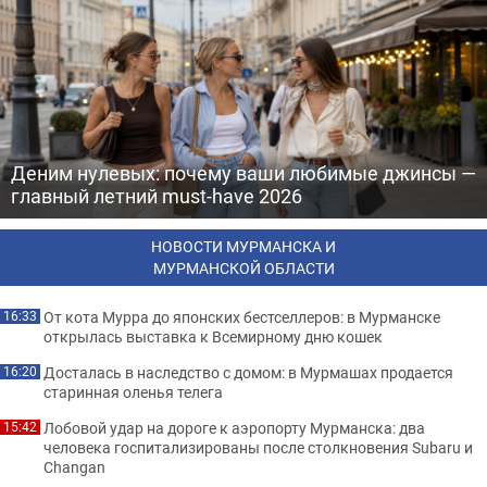
Деним нулевых: почему ваши любимые джинсы —
главный летний must-have 2026
НОВОСТИ МУРМАНСКА И
МУРМАНСКОЙ ОБЛАСТИ
От кота Мурра до японских бестселлеров: в Мурманске
16:33
открылась выставка к Всемирному дню кошек
Досталась в наследство с домом: в Мурмашах продается
16:20
старинная оленья телега
Лобовой удар на дороге к аэропорту Мурманска: два
15:42
человека госпитализированы после столкновения Subaru и
Changan