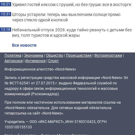
Удивил гостей кексом с грушей, но без груши: все в восторге
16:21
Шторы устарели: теперь мы выключаем солнце прямо
15:31
через стекло одной кнопкой
Небанальный отпуск 2026: куда тайно рвануть с детьми без
13:18
виз, толп туристов и адской жары
Все новости
Политика
|
Экономика
|
Общество
|
Происшествия
|
Фоторепортажи
|
Авторское
|
Интересное
|
Спорт
Информационное агентство «Nord-News»
Запись о регистрации средства массовой информации «Nord-News» Эл
№ ФС77-62541 от 27.07.2015 г. выдано Федеральной службой по
надзору в сфере связи, информационных технологий и массовых
коммуникаций (Роскомнадзор).
При полном или частичном использовании материалов ссылка на
«Nord-News» обязательна. Для сетевых изданий обязательна
гиперссылка на сайт «Nord-News».
Учредитель — ООО «ИКС-МАРКЕТ», ИНН 5190310423, ОГРН
1035100155133