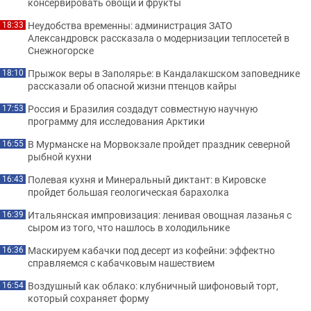
консервировать овощи и фрукты
Неудобства временны: администрация ЗАТО
18:33
Александровск рассказала о модернизации теплосетей в
Снежногорске
Прыжок веры в Заполярье: в Кандалакшском заповеднике
18:10
рассказали об опасной жизни птенцов кайры
Россия и Бразилия создадут совместную научную
17:53
программу для исследования Арктики
В Мурманске на Морвокзале пройдет праздник северной
16:55
рыбной кухни
Полевая кухня и Минеральный диктант: в Кировске
16:43
пройдет большая геологическая барахолка
Итальянская импровизация: ленивая овощная лазанья с
16:39
сыром из того, что нашлось в холодильнике
Маскируем кабачки под десерт из кофейни: эффектно
16:36
справляемся с кабачковым нашествием
Воздушный как облако: клубничный шифоновый торт,
16:54
который сохраняет форму