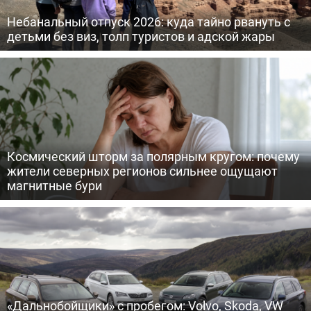
Небанальный отпуск 2026: куда тайно рвануть с
детьми без виз, толп туристов и адской жары
Космический шторм за полярным кругом: почему
жители северных регионов сильнее ощущают
магнитные бури
«Дальнобойщики» с пробегом: Volvo, Skoda, VW