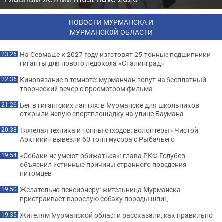
НОВОСТИ МУРМАНСКА И
МУРМАНСКОЙ ОБЛАСТИ
На Севмаше к 2027 году изготовят 25-тонные подшипники-
23:26
гиганты для нового ледокола «Сталинград»
Киновязание в темноте: мурманчан зовут на бесплатный
22:36
творческий вечер с просмотром фильма
Бег в гигантских лаптях: в Мурманске для школьников
21:26
открыли новую спортплощадку на улице Баумана
Тяжелая техника и тонны отходов: волонтеры «Чистой
20:38
Арктики» вывезли 60 тонн мусора с Рыбачьего
«Собаки не умеют обижаться»: глава РКФ Голубев
19:54
объяснил истинные причины странного поведения
питомцев
Желательно пенсионеру: жительница Мурманска
19:50
пристраивает взрослую собаку породы шпиц
Жителям Мурманской области рассказали, как правильно
19:35