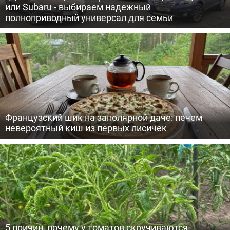
или Subaru - выбираем надежный
полноприводный универсал для семьи
Французский шик на заполярной даче: печем
невероятный киш из первых лисичек
5 причин, почему у томатов скручиваются