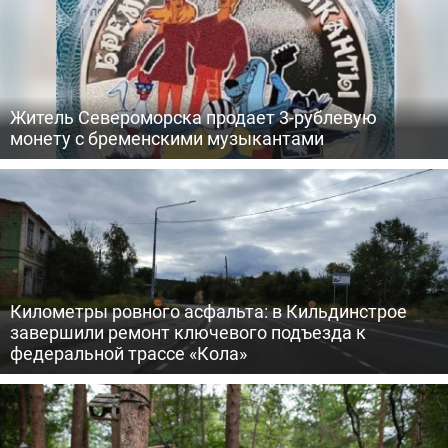
Житель Североморска продает 3-рублевую
монету с бременскими музыкантами
Километры ровного асфальта: в Кильдинстрое
завершили ремонт ключевого подъезда к
федеральной трассе «Кола»