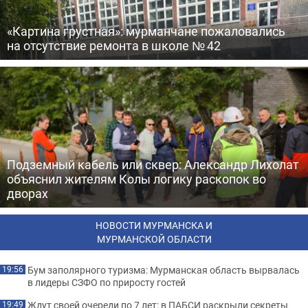
«Картина грустная»: мурманчане пожаловались
на отсутствие ремонта в школе № 42
Подземный кабель или сквер: Александр Лихолат
объяснил жителям Колы логику раскопок во
дворах
НОВОСТИ МУРМАНСКА И
МУРМАНСКОЙ ОБЛАСТИ
Бум заполярного туризма: Мурманская область вырвалась
19:56
в лидеры СЗФО по приросту гостей
Ждут своей очереди по 7 лет: в ПАБСИ раскрыли секреты
19:49