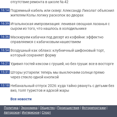
отсутствие ремонта в школе № 42
Подземный кабель или сквер: Александр Лихолат объяснил
16:14
жителям Колы логику раскопок во дворах
Итальянская импровизация: ленивая овощная лазанья с
16:39
сыром из того, что нашлось в холодильнике
Маскируем кабачки под десерт из кофейни: эффектно
16:36
справляемся с кабачковым нашествием
Воздушный как облако: клубничный шифоновый торт,
16:54
который сохраняет форму
Удивил гостей кексом с грушей, но без груши: все в восторге
16:21
Шторы устарели: теперь мы выключаем солнце прямо
15:31
через стекло одной кнопкой
Небанальный отпуск 2026: куда тайно рвануть с детьми без
13:18
виз, толп туристов и адской жары
Все новости
Политика
|
Экономика
|
Общество
|
Происшествия
|
Фоторепортажи
|
Авторское
|
Интересное
|
Спорт