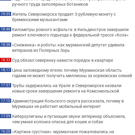
ручного труда заполярных ботаников
Житель Североморска продает 3-рублевую монету с
19:35
бременскими музыкантами
Километры ровного асфальта: в Кильдинстрое завершили
18:48
ремонт ключевого подъезда к федеральной трассе «Кола»
«Снежинка» и роботы: как мурманский депутат удивила
18:38
ветеранов из Полярных Зорь
Суд обязал северянку навести порядок в квартире
18:33
Цена заповедному ягелю: почему Мурманская область
18:17
годами не может получить миллионы за норвежских оленей
Трубы задержались на Урале: в Североморске назвали
17:57
новые сроки завершения ремонта на Комсомольской
Администрация Кольского округа рассказала, почему в
17:10
Мурмашах не работает мобильный интернет
Киберхулиганы и пугающие звуки: ветеринар объяснила,
17:09
чем умная колонка опасна для кошек и собак
«Картина грустная»: мурманчане пожаловались на
16:20