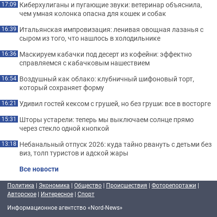
Киберхулиганы и пугающие звуки: ветеринар объяснила,
17:09
чем умная колонка опасна для кошек и собак
Итальянская импровизация: ленивая овощная лазанья с
16:39
сыром из того, что нашлось в холодильнике
Маскируем кабачки под десерт из кофейни: эффектно
16:36
справляемся с кабачковым нашествием
Воздушный как облако: клубничный шифоновый торт,
16:54
который сохраняет форму
Удивил гостей кексом с грушей, но без груши: все в восторге
16:21
Шторы устарели: теперь мы выключаем солнце прямо
15:31
через стекло одной кнопкой
Небанальный отпуск 2026: куда тайно рвануть с детьми без
13:18
виз, толп туристов и адской жары
Все новости
Политика
|
Экономика
|
Общество
|
Происшествия
|
Фоторепортажи
|
Авторское
|
Интересное
|
Спорт
Информационное агентство «Nord-News»