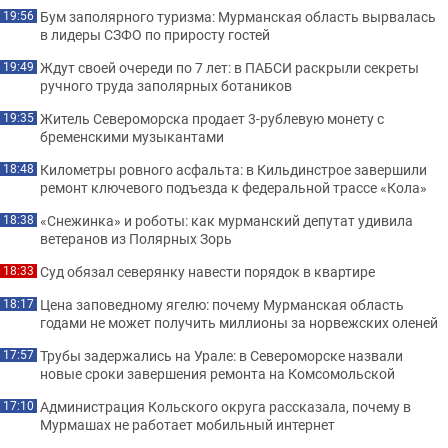
Бум заполярного туризма: Мурманская область вырвалась
19:56
в лидеры СЗФО по приросту гостей
Ждут своей очереди по 7 лет: в ПАБСИ раскрыли секреты
19:49
ручного труда заполярных ботаников
Житель Североморска продает 3-рублевую монету с
19:35
бременскими музыкантами
Километры ровного асфальта: в Кильдинстрое завершили
18:48
ремонт ключевого подъезда к федеральной трассе «Кола»
«Снежинка» и роботы: как мурманский депутат удивила
18:38
ветеранов из Полярных Зорь
Суд обязал северянку навести порядок в квартире
18:33
Цена заповедному ягелю: почему Мурманская область
18:17
годами не может получить миллионы за норвежских оленей
Трубы задержались на Урале: в Североморске назвали
17:57
новые сроки завершения ремонта на Комсомольской
Администрация Кольского округа рассказала, почему в
17:10
Мурмашах не работает мобильный интернет