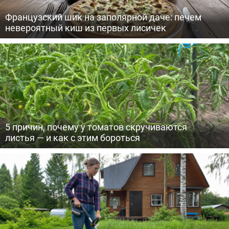
Французский шик на заполярной даче: печем
невероятный киш из первых лисичек
5 причин, почему у томатов скручиваются
листья — и как с этим бороться