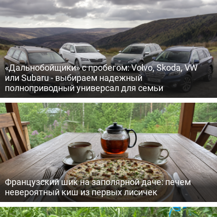
«Дальнобойщики» с пробегом: Volvo, Skoda, VW
или Subaru - выбираем надежный
полноприводный универсал для семьи
Французский шик на заполярной даче: печем
невероятный киш из первых лисичек