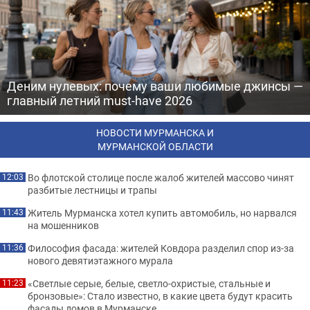
Деним нулевых: почему ваши любимые джинсы —
главный летний must-have 2026
НОВОСТИ МУРМАНСКА И
МУРМАНСКОЙ ОБЛАСТИ
Во флотской столице после жалоб жителей массово чинят
12:03
разбитые лестницы и трапы
Житель Мурманска хотел купить автомобиль, но нарвался
11:43
на мошенников
Философия фасада: жителей Ковдора разделил спор из-за
11:36
нового девятиэтажного мурала
«Светлые серые, белые, светло-охристые, стальные и
11:23
бронзовые»: Стало известно, в какие цвета будут красить
фасады домов в Мурманске