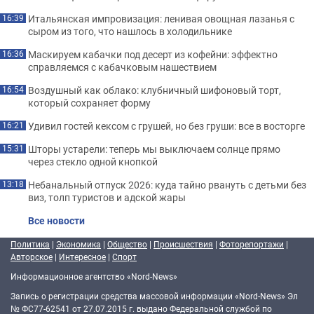
Итальянская импровизация: ленивая овощная лазанья с
16:39
сыром из того, что нашлось в холодильнике
Маскируем кабачки под десерт из кофейни: эффектно
16:36
справляемся с кабачковым нашествием
Воздушный как облако: клубничный шифоновый торт,
16:54
который сохраняет форму
Удивил гостей кексом с грушей, но без груши: все в восторге
16:21
Шторы устарели: теперь мы выключаем солнце прямо
15:31
через стекло одной кнопкой
Небанальный отпуск 2026: куда тайно рвануть с детьми без
13:18
виз, толп туристов и адской жары
Все новости
Политика
|
Экономика
|
Общество
|
Происшествия
|
Фоторепортажи
|
Авторское
|
Интересное
|
Спорт
Информационное агентство «Nord-News»
Запись о регистрации средства массовой информации «Nord-News» Эл
№ ФС77-62541 от 27.07.2015 г. выдано Федеральной службой по