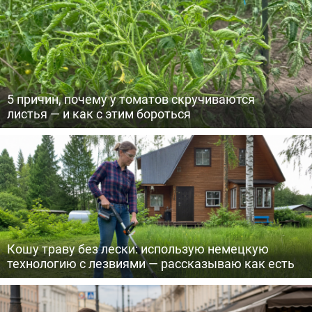
5 причин, почему у томатов скручиваются
листья — и как с этим бороться
Кошу траву без лески: использую немецкую
технологию с лезвиями — рассказываю как есть