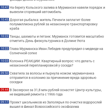
На берегу Кольского залива в Мурманске навели порядок и
10:47
вывезли сгоревший автомобиль
Дорогая рыбалка: житель Печенги заплатит более
10:45
полумиллиона рублей за незаконную транспортировку
краба
Танцы, шахматы и петанк: Мурманск готовится масштабно
10:23
отметить День физкультурника в Долине Уюта
Глава Мурманска Иван Лебедев предупредил о медведе на
10:22
Солнечной сопке
Колонка РЕАКЦИИ. Квартирный вопрос: что делать с
10:03
незаконной перепланировкой у соседа?
Схватила за волосы и пырнула ножом: мурманчанка
09:50
отправится в колонию за причинение вреда здоровью
соседки
В Заозерске за 31,8 млн рублей оснастят Центр культуры,
09:44
не видевший ремонта с 1966 года
Проект школьников из Заполярья по очистке водорослей
09:17
вышел в финал Всероссийского экофорума