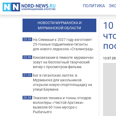
ПОЛИТИКА
ЭК
10
НОВОСТИ МУРМАНСКА И
МУРМАНСКОЙ ОБЛАСТИ
чт
На Севмаше к 2027 году изготовят
23:26
по
25-тонные подшипники-гиганты
для нового ледокола «Сталинград»
Киновязание в темноте: мурманчан
22:36
13.07.20
зовут на бесплатный творческий
вечер с просмотром фильма
Бег в гигантских лаптях: в
21:26
Мурманске для школьников
открыли новую спортплощадку на
улице Баумана
Тяжелая техника и тонны отходов:
20:38
волонтеры «Чистой Арктики»
вывезли 60 тонн мусора с
Рыбачьего