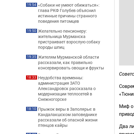
«Собаки не умеют обижаться»:
19:54
глава РКФ Голубев объяснил
истинные причины странного
поведения питомцев
Желательно пенсионеру:
19:50
жительница Мурманска
пристраивает взрослую собаку
породы шпиц
Жителям Мурманской области
19:35
рассказали, как правильно
консервировать овощи и фрукты
Советс
Неудобства временны:
18:33
администрация ЗАТО
Совре
Александровск рассказала о
«Тюнин
модернизации теплосетей в
Снежногорске
Миф о
Прыжок веры в Заполярье: в
18:10
привод
Кандалакшском заповеднике
рассказали об опасной жизни
птенцов кайры
Два л
привод