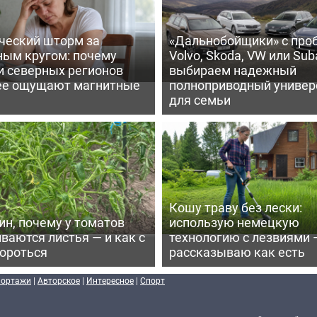
ческий шторм за
«Дальнобойщики» с про
ным кругом: почему
Volvo, Skoda, VW или Suba
и северных регионов
выбираем надежный
ее ощущают магнитные
полноприводный универ
для семьи
Кошу траву без лески:
ин, почему у томатов
использую немецкую
ваются листья — и как с
технологию с лезвиями 
бороться
рассказываю как есть
портажи
|
Авторское
|
Интересное
|
Спорт