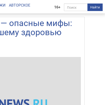
АЖИ
АВТОРСКОЕ
16+
Найти
ы — опасные мифы:
ашему здоровью