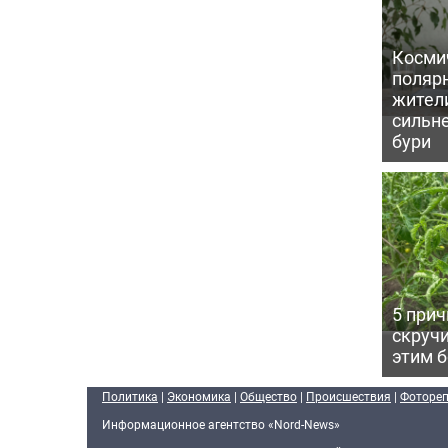
Косми
поляр
жител
сильн
бури
5 прич
скручи
этим 
Политика
|
Экономика
|
Общество
|
Происшествия
|
Фоторе
Информационное агентство «Nord-News»