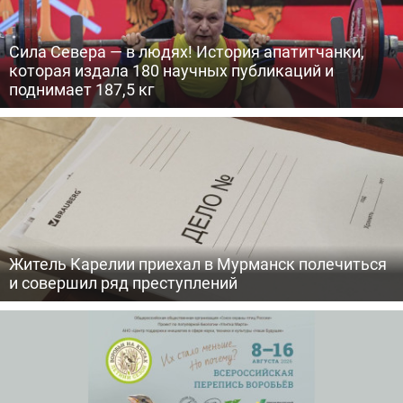
Сила Севера — в людях! История апатитчанки,
которая издала 180 научных публикаций и
поднимает 187,5 кг
Житель Карелии приехал в Мурманск полечиться
и совершил ряд преступлений