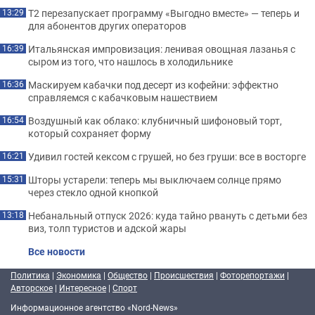
Т2 перезапускает программу «Выгодно вместе» — теперь и
13:29
для абонентов других операторов
Итальянская импровизация: ленивая овощная лазанья с
16:39
сыром из того, что нашлось в холодильнике
Маскируем кабачки под десерт из кофейни: эффектно
16:36
справляемся с кабачковым нашествием
Воздушный как облако: клубничный шифоновый торт,
16:54
который сохраняет форму
Удивил гостей кексом с грушей, но без груши: все в восторге
16:21
Шторы устарели: теперь мы выключаем солнце прямо
15:31
через стекло одной кнопкой
Небанальный отпуск 2026: куда тайно рвануть с детьми без
13:18
виз, толп туристов и адской жары
Все новости
Политика
|
Экономика
|
Общество
|
Происшествия
|
Фоторепортажи
|
Авторское
|
Интересное
|
Спорт
Информационное агентство «Nord-News»