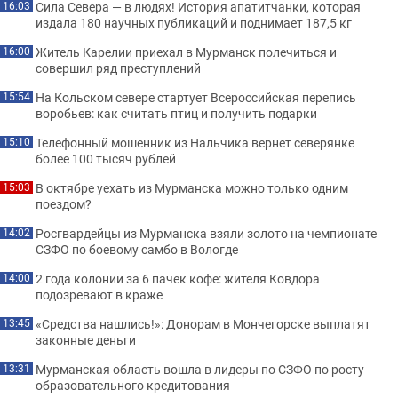
Сила Севера — в людях! История апатитчанки, которая
16:03
издала 180 научных публикаций и поднимает 187,5 кг
Житель Карелии приехал в Мурманск полечиться и
16:00
совершил ряд преступлений
На Кольском севере стартует Всероссийская перепись
15:54
воробьев: как считать птиц и получить подарки
Телефонный мошенник из Нальчика вернет северянке
15:10
более 100 тысяч рублей
В октябре уехать из Мурманска можно только одним
15:03
поездом?
Росгвардейцы из Мурманска взяли золото на чемпионате
14:02
СЗФО по боевому самбо в Вологде
2 года колонии за 6 пачек кофе: жителя Ковдора
14:00
подозревают в краже
«Средства нашлись!»: Донорам в Мончегорске выплатят
13:45
законные деньги
Мурманская область вошла в лидеры по СЗФО по росту
13:31
образовательного кредитования