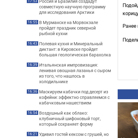
Россия и Бразилия создадут
17:53
Подойд
совместную научную программу
для исследования Арктики
кориц
В Мурманске на Морвокзале
16:55
Ранее
пройдет праздник северной
рыбной кухни
Подели
Полевая кухня и Минеральный
16:43
диктант: в Кировске пройдет
большая геологическая барахолка
Итальянская импровизация:
16:39
ленивая овощная лазанья с сыром
из того, что нашлось в
холодильнике
Маскируем кабачки под десерт из
16:36
кофейни: эффектно справляемся с
кабачковым нашествием
Воздушный как облако:
16:54
клубничный шифоновый торт,
который сохраняет форму
Удивил гостей кексом с грушей, но
16:21