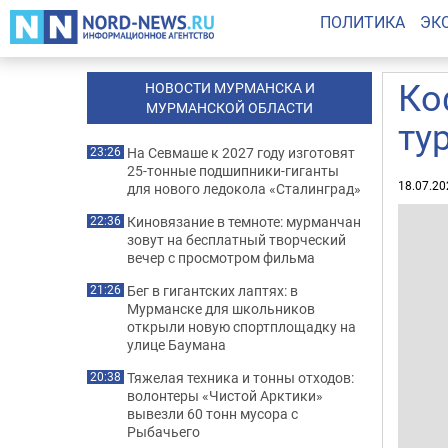
ПОЛИТИКА
ЭК
Ко
НОВОСТИ МУРМАНСКА И
МУРМАНСКОЙ ОБЛАСТИ
ту
На Севмаше к 2027 году изготовят
23:26
25-тонные подшипники-гиганты
18.07.20
для нового ледокола «Сталинград»
Киновязание в темноте: мурманчан
22:36
зовут на бесплатный творческий
вечер с просмотром фильма
Бег в гигантских лаптях: в
21:26
Мурманске для школьников
открыли новую спортплощадку на
улице Баумана
Тяжелая техника и тонны отходов:
20:38
волонтеры «Чистой Арктики»
вывезли 60 тонн мусора с
Рыбачьего