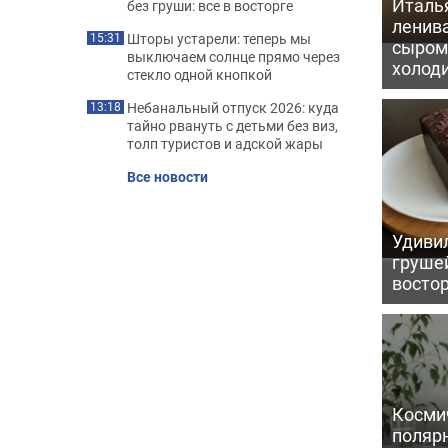
Италь
без груши: все в восторге
ленив
Шторы устарели: теперь мы
15:31
сыром 
выключаем солнце прямо через
холод
стекло одной кнопкой
Небанальный отпуск 2026: куда
13:18
тайно рвануть с детьми без виз,
толп туристов и адской жары
Все новости
Удивил
грушей
восто
Косми
поляр