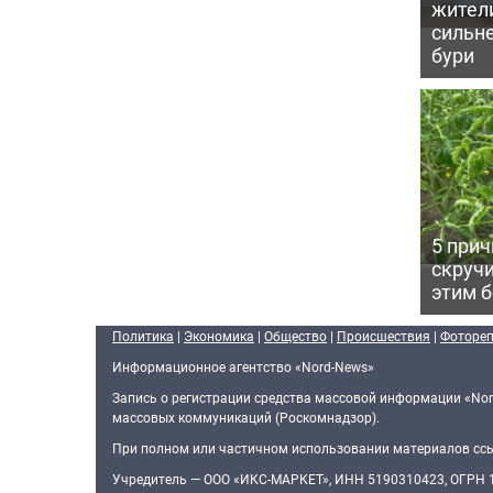
жител
сильн
бури
5 прич
скручи
этим 
Политика
|
Экономика
|
Общество
|
Происшествия
|
Фоторе
Информационное агентство «Nord-News»
Запись о регистрации средства массовой информации «Nor
массовых коммуникаций (Роскомнадзор).
При полном или частичном использовании материалов ссыл
Учредитель — ООО «ИКС-МАРКЕТ», ИНН 5190310423, ОГРН