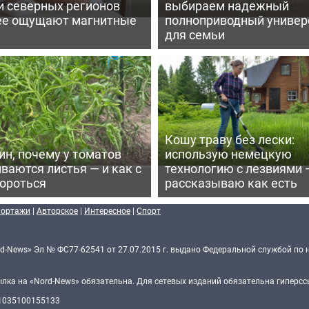
и северных регионов
выбираем надежный
ее ощущают магнитные
полноприводный универ
для семьи
Кошу траву без лески:
ин, почему у томатов
использую немецкую
ваются листья — и как с
технологию с лезвиями 
бороться
рассказываю как есть
портажи
|
Авторское
|
Интересное
|
Спорт
d-News» Эл № ФС77-62541 от 27.07.2015 г. выдано Федеральной службой по 
ка на «Nord-News» обязательна. Для сетевых изданий обязательна гиперссы
 1035100155133