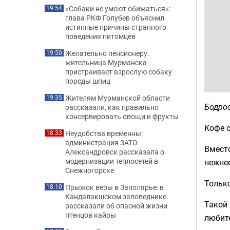
«Собаки не умеют обижаться»:
19:54
глава РКФ Голубев объяснил
истинные причины странного
поведения питомцев
Желательно пенсионеру:
19:50
жительница Мурманска
пристраивает взрослую собаку
породы шпиц
Жителям Мурманской области
19:35
Бодрос
рассказали, как правильно
консервировать овощи и фрукты
Кофе с
Неудобства временны:
18:33
администрация ЗАТО
Вместо
Александровск рассказала о
модернизации теплосетей в
нежне
Снежногорске
Только
Прыжок веры в Заполярье: в
18:10
Кандалакшском заповеднике
Такой 
рассказали об опасной жизни
птенцов кайры
любите