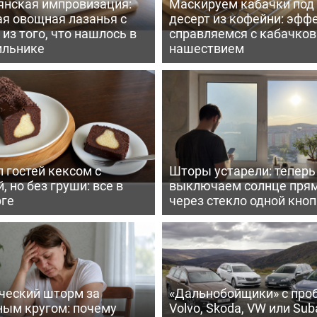
янская импровизация:
Маскируем кабачки под
ая овощная лазанья с
десерт из кофейни: эфф
из того, что нашлось в
справляемся с кабачко
ильнике
нашествием
 гостей кексом с
Шторы устарели: тепер
, но без груши: все в
выключаем солнце пря
рге
через стекло одной кно
ческий шторм за
«Дальнобойщики» с про
ным кругом: почему
Volvo, Skoda, VW или Suba