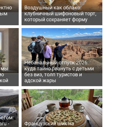
ектно
Воздушный как облако:
вым
клубничный шифоновый торт,
который сохраняет форму
Небанальный отпуск 2026:
ь мы
куда тайно рвануть с детьми
мо
без виз, толп туристов и
пкой
адской жары
бегом:
ru -
Французский шик на