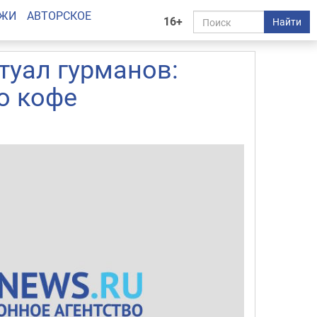
АЖИ
АВТОРСКОЕ
16+
Найти
туал гурманов:
о кофе