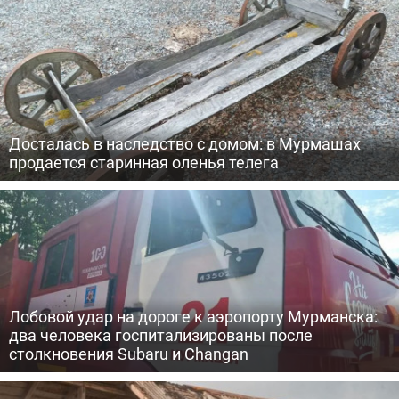
Досталась в наследство с домом: в Мурмашах
продается старинная оленья телега
Лобовой удар на дороге к аэропорту Мурманска:
два человека госпитализированы после
столкновения Subaru и Changan