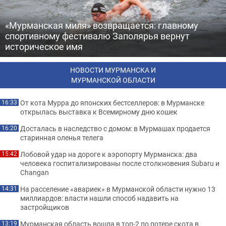
«Мурманская миля» возвращается: главному
спортивному фестивалю Заполярья вернут
историческое имя
НОВОСТИ МУРМАНСКА И
МУРМАНСКОЙ ОБЛАСТИ
От кота Мурра до японских бестселлеров: в Мурманске
16:33
открылась выставка к Всемирному дню кошек
Досталась в наследство с домом: в Мурмашах продается
16:20
старинная оленья телега
Лобовой удар на дороге к аэропорту Мурманска: два
15:42
человека госпитализированы после столкновения Subaru и
Changan
На расселение «авариек» в Мурманской области нужно 13
14:31
миллиардов: власти нашли способ надавить на
застройщиков
Мурманская область вошла в топ-2 по потере скота в
13:19