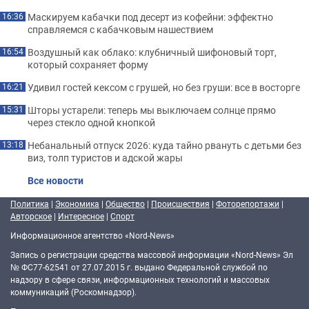
Маскируем кабачки под десерт из кофейни: эффектно
16:36
справляемся с кабачковым нашествием
Воздушный как облако: клубничный шифоновый торт,
16:54
который сохраняет форму
Удивил гостей кексом с грушей, но без груши: все в восторге
16:21
Шторы устарели: теперь мы выключаем солнце прямо
15:31
через стекло одной кнопкой
Небанальный отпуск 2026: куда тайно рвануть с детьми без
13:18
виз, толп туристов и адской жары
Все новости
Политика
|
Экономика
|
Общество
|
Происшествия
|
Фоторепортажи
|
Авторское
|
Интересное
|
Спорт
Информационное агентство «Nord-News»
Запись о регистрации средства массовой информации «Nord-News» Эл
№ ФС77-62541 от 27.07.2015 г. выдано Федеральной службой по
надзору в сфере связи, информационных технологий и массовых
коммуникаций (Роскомнадзор).