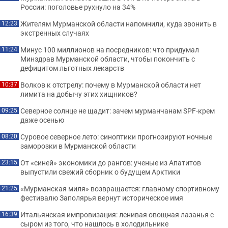
России: поголовье рухнуло на 34%
Жителям Мурманской области напомнили, куда звонить в
12:23
экстренных случаях
Минус 100 миллионов на посредников: что придумал
11:24
Минздрав Мурманской области, чтобы покончить с
дефицитом льготных лекарств
Волков к отстрелу: почему в Мурманской области нет
10:37
лимита на добычу этих хищников?
Северное солнце не щадит: зачем мурманчанам SPF-крем
09:25
даже осенью
Суровое северное лето: синоптики прогнозируют ночные
08:20
заморозки в Мурманской области
От «синей» экономики до рангов: ученые из Апатитов
23:15
выпустили свежий сборник о будущем Арктики
«Мурманская миля» возвращается: главному спортивному
21:25
фестивалю Заполярья вернут историческое имя
Итальянская импровизация: ленивая овощная лазанья с
16:39
сыром из того, что нашлось в холодильнике