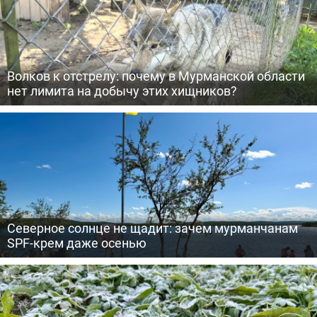
Волков к отстрелу: почему в Мурманской области
нет лимита на добычу этих хищников?
Северное солнце не щадит: зачем мурманчанам
SPF-крем даже осенью