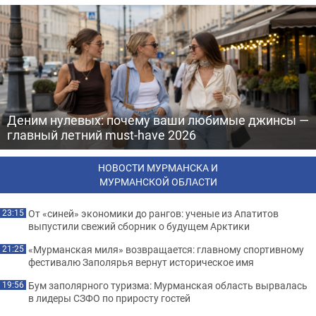
Деним нулевых: почему ваши любимые джинсы —
главный летний must-have 2026
НОВОСТИ МУРМАНСКА И
МУРМАНСКОЙ ОБЛАСТИ
От «синей» экономики до рангов: ученые из Апатитов
23:15
выпустили свежий сборник о будущем Арктики
«Мурманская миля» возвращается: главному спортивному
21:25
фестивалю Заполярья вернут историческое имя
Бум заполярного туризма: Мурманская область вырвалась
19:56
в лидеры СЗФО по приросту гостей