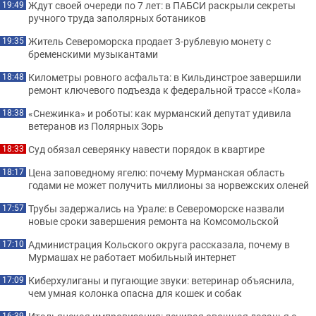
Ждут своей очереди по 7 лет: в ПАБСИ раскрыли секреты
19:49
ручного труда заполярных ботаников
Житель Североморска продает 3-рублевую монету с
19:35
бременскими музыкантами
Километры ровного асфальта: в Кильдинстрое завершили
18:48
ремонт ключевого подъезда к федеральной трассе «Кола»
«Снежинка» и роботы: как мурманский депутат удивила
18:38
ветеранов из Полярных Зорь
Суд обязал северянку навести порядок в квартире
18:33
Цена заповедному ягелю: почему Мурманская область
18:17
годами не может получить миллионы за норвежских оленей
Трубы задержались на Урале: в Североморске назвали
17:57
новые сроки завершения ремонта на Комсомольской
Администрация Кольского округа рассказала, почему в
17:10
Мурмашах не работает мобильный интернет
Киберхулиганы и пугающие звуки: ветеринар объяснила,
17:09
чем умная колонка опасна для кошек и собак
16:39