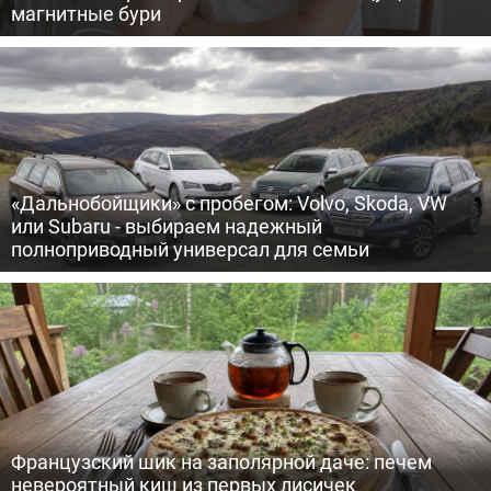
магнитные бури
«Дальнобойщики» с пробегом: Volvo, Skoda, VW
или Subaru - выбираем надежный
полноприводный универсал для семьи
Французский шик на заполярной даче: печем
невероятный киш из первых лисичек