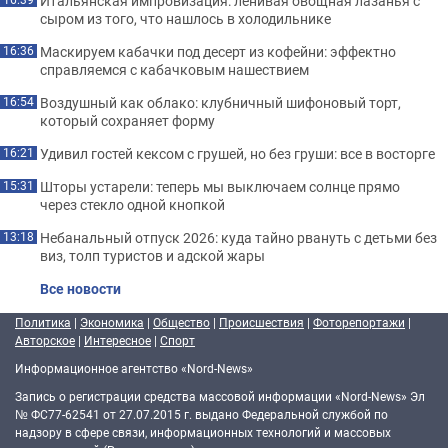
Итальянская импровизация: ленивая овощная лазанья с
сыром из того, что нашлось в холодильнике
Маскируем кабачки под десерт из кофейни: эффектно
16:36
справляемся с кабачковым нашествием
Воздушный как облако: клубничный шифоновый торт,
16:54
который сохраняет форму
Удивил гостей кексом с грушей, но без груши: все в восторге
16:21
Шторы устарели: теперь мы выключаем солнце прямо
15:31
через стекло одной кнопкой
Небанальный отпуск 2026: куда тайно рвануть с детьми без
13:18
виз, толп туристов и адской жары
Все новости
Политика
|
Экономика
|
Общество
|
Происшествия
|
Фоторепортажи
|
Авторское
|
Интересное
|
Спорт
Информационное агентство «Nord-News»
Запись о регистрации средства массовой информации «Nord-News» Эл
№ ФС77-62541 от 27.07.2015 г. выдано Федеральной службой по
надзору в сфере связи, информационных технологий и массовых