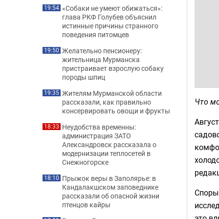
«Собаки не умеют обижаться»:
19:54
глава РКФ Голубев объяснил
истинные причины странного
поведения питомцев
Желательно пенсионеру:
19:50
жительница Мурманска
пристраивает взрослую собаку
породы шпиц
Жителям Мурманской области
19:35
Что мо
рассказали, как правильно
консервировать овощи и фрукты
Август
Неудобства временны:
18:33
садово
администрация ЗАТО
Александровск рассказала о
комфор
модернизации теплосетей в
холодо
Снежногорске
редак
Прыжок веры в Заполярье: в
18:10
Кандалакшском заповеднике
Споры 
рассказали об опасной жизни
иссле
птенцов кайры
это вл