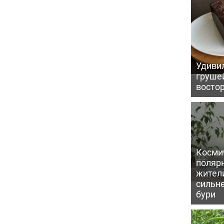
Удивил
грушей
восто
Косми
поляр
жител
сильн
бури