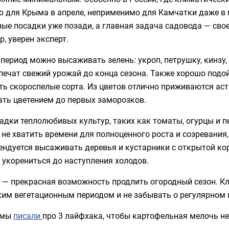
 для Крыма в апреле, неприменимо для Камчатки даже в ма
ные посадки уже позади, а главная задача садовода — св
р, уверен эксперт.
 период можно высаживать зелень: укроп, петрушку, кинзу,
печат свежий урожай до конца сезона. Также хорошо подой
ь скороспелые сорта. Из цветов отлично приживаются аст
ать цветением до первых заморозков.
адки теплолюбивых культур, таких как томаты, огурцы и п
не хватить времени для полноценного роста и созревания,
ндуется высаживать деревья и кустарники с открытой кор
 укорениться до наступления холодов.
 — прекрасная возможность продлить огородный сезон. К
им вегетационным периодом и не забывать о регулярном п
 мы
писали
про 3 лайфхака, чтобы картофельная мелочь н