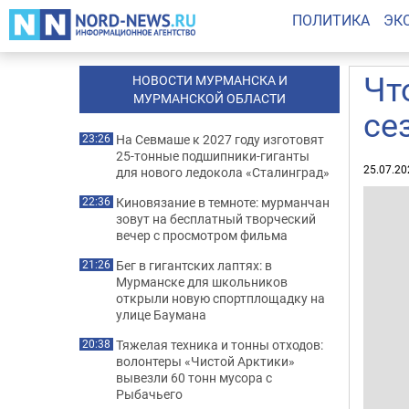
ПОЛИТИКА
ЭК
Чт
НОВОСТИ МУРМАНСКА И
МУРМАНСКОЙ ОБЛАСТИ
се
На Севмаше к 2027 году изготовят
23:26
25-тонные подшипники-гиганты
25.07.20
для нового ледокола «Сталинград»
Киновязание в темноте: мурманчан
22:36
зовут на бесплатный творческий
вечер с просмотром фильма
Бег в гигантских лаптях: в
21:26
Мурманске для школьников
открыли новую спортплощадку на
улице Баумана
Тяжелая техника и тонны отходов:
20:38
волонтеры «Чистой Арктики»
вывезли 60 тонн мусора с
Рыбачьего