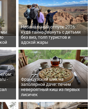
Небанальный отпуск 2026:
ь мы
куда тайно рвануть с детьми
мо
без виз, толп туристов и
пкой
адской жары
бегом:
ru -
Французский шик на
заполярной даче: печем
сал
невероятный киш из первых
лисичек