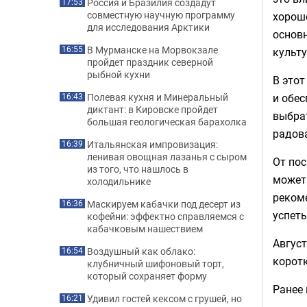
Россия и Бразилия создадут
17:53
совместную научную программу
хорошо
для исследования Арктики
основ
В Мурманске на Морвокзале
16:55
культу
пройдет праздник северной
рыбной кухни
В этот
и обес
Полевая кухня и Минеральный
16:43
диктант: в Кировске пройдет
выбрат
большая геологическая барахолка
радов
Итальянская импровизация:
16:39
ленивая овощная лазанья с сыром
От пос
из того, что нашлось в
может 
холодильнике
рекоме
Маскируем кабачки под десерт из
16:36
успеть
кофейни: эффектно справляемся с
кабачковым нашествием
Август
Воздушный как облако:
16:54
коротк
клубничный шифоновый торт,
который сохраняет форму
Ранее
Удивил гостей кексом с грушей, но
16:21