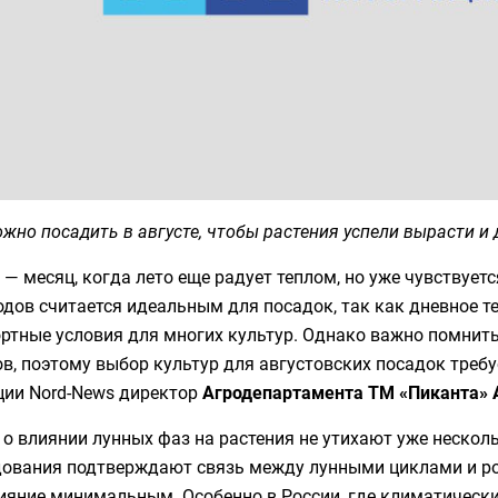
жно посадить в августе, чтобы растения успели вырасти и
 — месяц, когда лето еще радует теплом, но уже чувствует
дов считается идеальным для посадок, так как дневное т
тные условия для многих культур. Однако важно помнить, 
в, поэтому выбор культур для августовских посадок треб
ции Nord-News директор
Агродепартамента ТМ «Пиканта» 
о влиянии лунных фаз на растения не утихают уже нескол
дования подтверждают связь между лунными циклами и ро
ияние минимальным. Особенно в России, где климатические