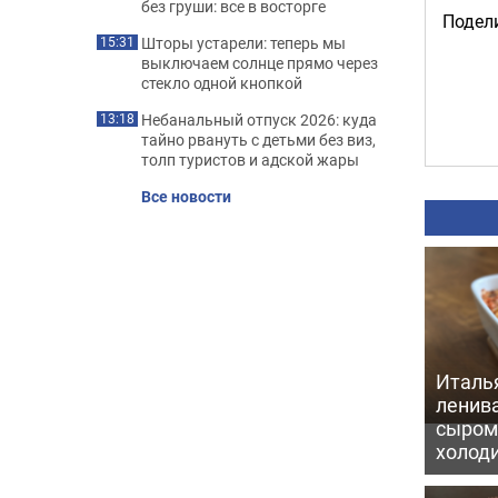
без груши: все в восторге
Подели
Шторы устарели: теперь мы
15:31
выключаем солнце прямо через
стекло одной кнопкой
Небанальный отпуск 2026: куда
13:18
тайно рвануть с детьми без виз,
толп туристов и адской жары
Все новости
Италь
ленив
сыром 
холод