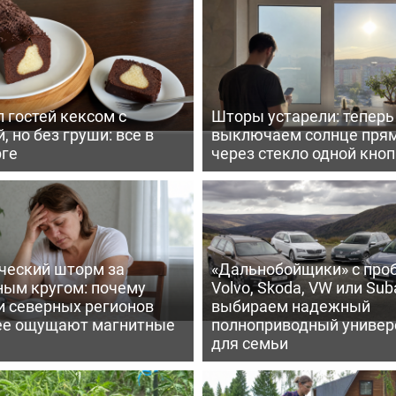
 гостей кексом с
Шторы устарели: тепер
, но без груши: все в
выключаем солнце пря
рге
через стекло одной кно
ческий шторм за
«Дальнобойщики» с про
ным кругом: почему
Volvo, Skoda, VW или Suba
и северных регионов
выбираем надежный
ее ощущают магнитные
полноприводный универ
для семьи