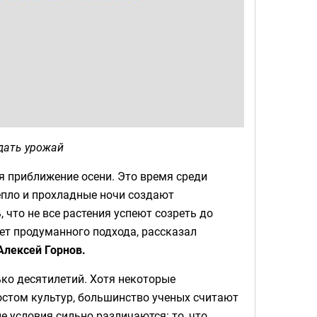
 дать урожай
ся приближение осени. Это время среди
епло и прохладные ночи создают
что не все растения успеют созреть до
ует продуманного подхода, рассказал
Алексей Горнов.
ько десятилетий. Хотя некоторые
стом культур, большинство ученых считают
 условия сильно различаются: то, что