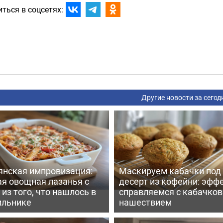
ться в соцсетях:
Другие новости за сегод
янская импровизация:
Маскируем кабачки под
ая овощная лазанья с
десерт из кофейни: эфф
из того, что нашлось в
справляемся с кабачко
ильнике
нашествием