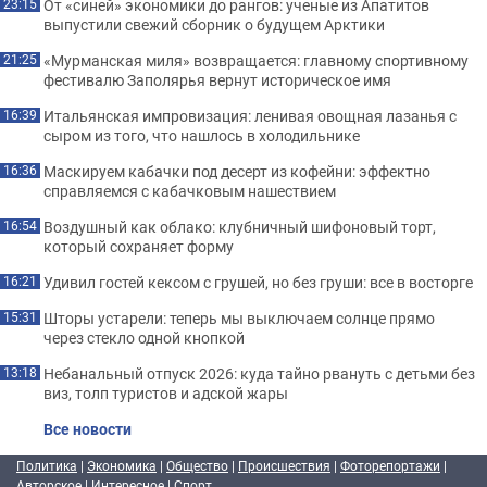
От «синей» экономики до рангов: ученые из Апатитов
23:15
выпустили свежий сборник о будущем Арктики
«Мурманская миля» возвращается: главному спортивному
21:25
фестивалю Заполярья вернут историческое имя
Итальянская импровизация: ленивая овощная лазанья с
16:39
сыром из того, что нашлось в холодильнике
Маскируем кабачки под десерт из кофейни: эффектно
16:36
справляемся с кабачковым нашествием
Воздушный как облако: клубничный шифоновый торт,
16:54
который сохраняет форму
Удивил гостей кексом с грушей, но без груши: все в восторге
16:21
Шторы устарели: теперь мы выключаем солнце прямо
15:31
через стекло одной кнопкой
Небанальный отпуск 2026: куда тайно рвануть с детьми без
13:18
виз, толп туристов и адской жары
Все новости
Политика
|
Экономика
|
Общество
|
Происшествия
|
Фоторепортажи
|
Авторское
|
Интересное
|
Спорт