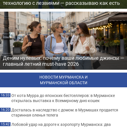
технологию с лезвиями — рассказываю как есть
Деним нулевых: почему ваши любимые джинсы —
главный летний must-have 2026
НОВОСТИ МУРМАНСКА И
МУРМАНСКОЙ ОБЛАСТИ
От кота Мурра до японских бестселлеров: в Мурманске
16:33
открылась выставка к Всемирному дню кошек
Досталась в наследство с домом: в Мурмашах продается
16:20
старинная оленья телега
Лобовой удар на дороге к аэропорту Мурманска: два
15:42