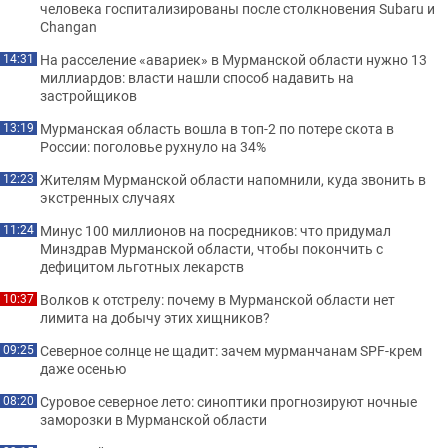
человека госпитализированы после столкновения Subaru и
Changan
На расселение «авариек» в Мурманской области нужно 13
14:31
миллиардов: власти нашли способ надавить на
застройщиков
Мурманская область вошла в топ-2 по потере скота в
13:19
России: поголовье рухнуло на 34%
Жителям Мурманской области напомнили, куда звонить в
12:23
экстренных случаях
Минус 100 миллионов на посредников: что придумал
11:24
Минздрав Мурманской области, чтобы покончить с
дефицитом льготных лекарств
Волков к отстрелу: почему в Мурманской области нет
10:37
лимита на добычу этих хищников?
Северное солнце не щадит: зачем мурманчанам SPF-крем
09:25
даже осенью
Суровое северное лето: синоптики прогнозируют ночные
08:20
заморозки в Мурманской области