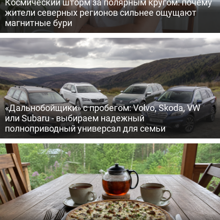
Космический шторм за полярным кругом: почему
жители северных регионов сильнее ощущают
магнитные бури
«Дальнобойщики» с пробегом: Volvo, Skoda, VW
или Subaru - выбираем надежный
полноприводный универсал для семьи