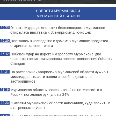
НОВОСТИ МУРМАНСКА И
МУРМАНСКОЙ ОБЛАСТИ
От кота Мурра до японских бестселлеров: в Мурманске
16:33
открылась выставка к Всемирному дню кошек
Досталась в наследство с домом: в Мурмашах продается
16:20
старинная оленья телега
Лобовой удар на дороге к аэропорту Мурманска: два
15:42
человека госпитализированы после столкновения Subaru и
Changan
На расселение «авариек» в Мурманской области нужно 13
14:31
миллиардов: власти нашли способ надавить на
застройщиков
Мурманская область вошла в топ-2 по потере скота в
13:19
России: поголовье рухнуло на 34%
Жителям Мурманской области напомнили, куда звонить в
12:23
экстренных случаях
11:24