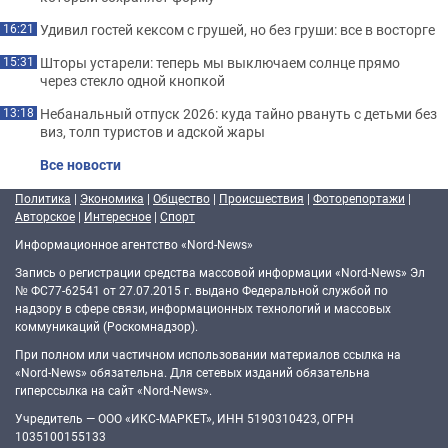
Удивил гостей кексом с грушей, но без груши: все в восторге
16:21
Шторы устарели: теперь мы выключаем солнце прямо
15:31
через стекло одной кнопкой
Небанальный отпуск 2026: куда тайно рвануть с детьми без
13:18
виз, толп туристов и адской жары
Все новости
Политика
|
Экономика
|
Общество
|
Происшествия
|
Фоторепортажи
|
Авторское
|
Интересное
|
Спорт
Информационное агентство «Nord-News»
Запись о регистрации средства массовой информации «Nord-News» Эл
№ ФС77-62541 от 27.07.2015 г. выдано Федеральной службой по
надзору в сфере связи, информационных технологий и массовых
коммуникаций (Роскомнадзор).
При полном или частичном использовании материалов ссылка на
«Nord-News» обязательна. Для сетевых изданий обязательна
гиперссылка на сайт «Nord-News».
Учредитель — ООО «ИКС-МАРКЕТ», ИНН 5190310423, ОГРН
1035100155133