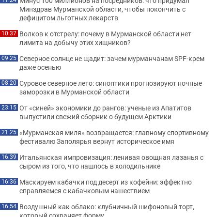
Минус 100 миллионов на посредников: что придумал
Минздрав Мурманской области, чтобы покончить с
дефицитом льготных лекарств
Волков к отстрелу: почему в Мурманской области нет
10:37
лимита на добычу этих хищников?
Северное солнце не щадит: зачем мурманчанам SPF-крем
09:25
даже осенью
Суровое северное лето: синоптики прогнозируют ночные
08:20
заморозки в Мурманской области
От «синей» экономики до рангов: ученые из Апатитов
23:15
выпустили свежий сборник о будущем Арктики
«Мурманская миля» возвращается: главному спортивному
21:25
фестивалю Заполярья вернут историческое имя
Итальянская импровизация: ленивая овощная лазанья с
16:39
сыром из того, что нашлось в холодильнике
Маскируем кабачки под десерт из кофейни: эффектно
16:36
справляемся с кабачковым нашествием
Воздушный как облако: клубничный шифоновый торт,
16:54
который сохраняет форму