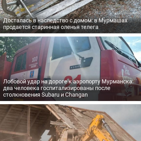
Досталась в наследство с домом: в Мурмашах
продается старинная оленья телега
Лобовой удар на дороге к аэропорту Мурманска:
два человека госпитализированы после
столкновения Subaru и Changan