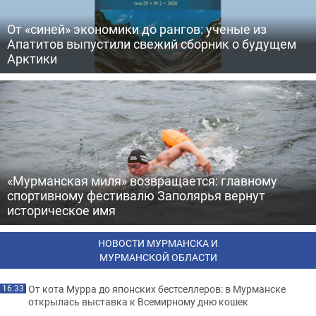
От «синей» экономики до рангов: ученые из
Апатитов выпустили свежий сборник о будущем
Арктики
«Мурманская миля» возвращается: главному
спортивному фестивалю Заполярья вернут
историческое имя
НОВОСТИ МУРМАНСКА И
МУРМАНСКОЙ ОБЛАСТИ
От кота Мурра до японских бестселлеров: в Мурманске
16:33
открылась выставка к Всемирному дню кошек