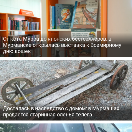
От кота Мурра до японских бестселлеров: в
Мурманске открылась выставка к Всемирному
дню кошек
Досталась в наследство с домом: в Мурмашах
продается старинная оленья телега