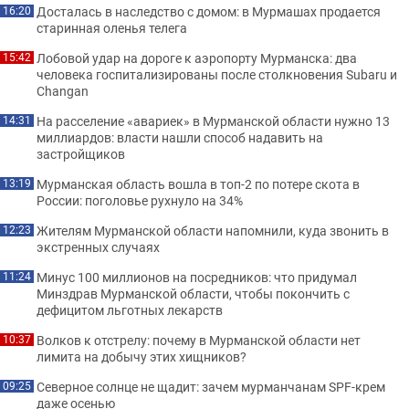
Досталась в наследство с домом: в Мурмашах продается
16:20
старинная оленья телега
Лобовой удар на дороге к аэропорту Мурманска: два
15:42
человека госпитализированы после столкновения Subaru и
Changan
На расселение «авариек» в Мурманской области нужно 13
14:31
миллиардов: власти нашли способ надавить на
застройщиков
Мурманская область вошла в топ-2 по потере скота в
13:19
России: поголовье рухнуло на 34%
Жителям Мурманской области напомнили, куда звонить в
12:23
экстренных случаях
Минус 100 миллионов на посредников: что придумал
11:24
Минздрав Мурманской области, чтобы покончить с
дефицитом льготных лекарств
Волков к отстрелу: почему в Мурманской области нет
10:37
лимита на добычу этих хищников?
Северное солнце не щадит: зачем мурманчанам SPF-крем
09:25
даже осенью