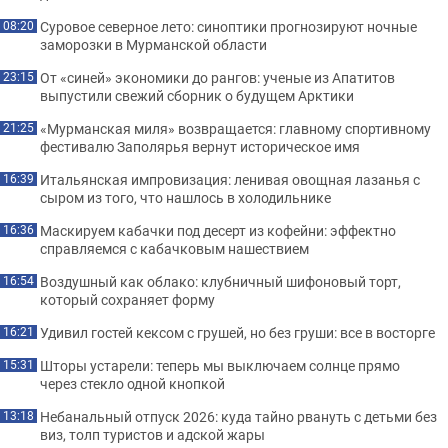
Суровое северное лето: синоптики прогнозируют ночные
08:20
заморозки в Мурманской области
От «синей» экономики до рангов: ученые из Апатитов
23:15
выпустили свежий сборник о будущем Арктики
«Мурманская миля» возвращается: главному спортивному
21:25
фестивалю Заполярья вернут историческое имя
Итальянская импровизация: ленивая овощная лазанья с
16:39
сыром из того, что нашлось в холодильнике
Маскируем кабачки под десерт из кофейни: эффектно
16:36
справляемся с кабачковым нашествием
Воздушный как облако: клубничный шифоновый торт,
16:54
который сохраняет форму
Удивил гостей кексом с грушей, но без груши: все в восторге
16:21
Шторы устарели: теперь мы выключаем солнце прямо
15:31
через стекло одной кнопкой
Небанальный отпуск 2026: куда тайно рвануть с детьми без
13:18
виз, толп туристов и адской жары