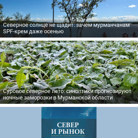
Северное солнце не щадит: зачем мурманчанам
SPF-крем даже осенью
Суровое северное лето: синоптики прогнозируют
ночные заморозки в Мурманской области