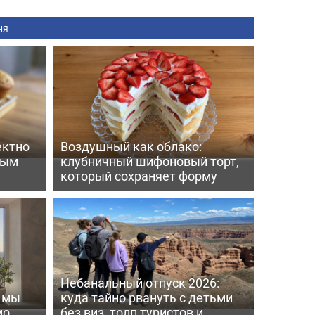
ня
ектно
Воздушный как облако:
вым
клубничный шифоновый торт,
который сохраняет форму
Небанальный отпуск 2026:
ь мы
куда тайно рвануть с детьми
мо
без виз, толп туристов и