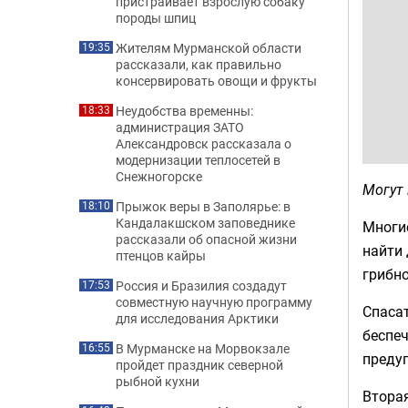
пристраивает взрослую собаку
породы шпиц
Жителям Мурманской области
19:35
рассказали, как правильно
консервировать овощи и фрукты
Неудобства временны:
18:33
администрация ЗАТО
Александровск рассказала о
модернизации теплосетей в
Снежногорске
Могут 
Прыжок веры в Заполярье: в
18:10
Кандалакшском заповеднике
Многие
рассказали об опасной жизни
найти 
птенцов кайры
грибно
Россия и Бразилия создадут
17:53
совместную научную программу
Спасат
для исследования Арктики
беспеч
В Мурманске на Морвокзале
16:55
преду
пройдет праздник северной
рыбной кухни
Вторая