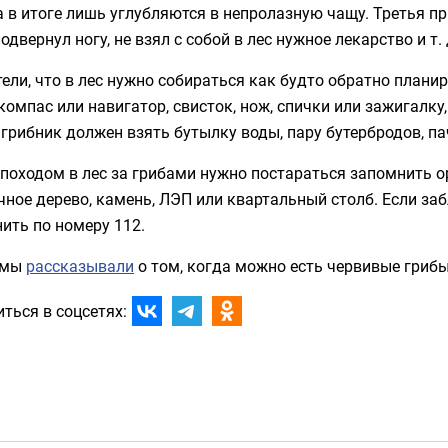
а в итоге лишь углубляются в непролазную чащу. Третья п
подвернул ногу, не взял с собой в лес нужное лекарство и т. 
ели, что в лес нужно собираться как будто обратно планир
компас или навигатор, свисток, нож, спички или зажигалку
грибник должен взять бутылку воды, пару бутербродов, па
походом в лес за грибами нужно постараться запомнить о
ное дерево, камень, ЛЭП или квартальный столб. Если за
ить по номеру 112.
 мы
рассказывали
о том, когда можно есть червивые грибы
ться в соцсетях: