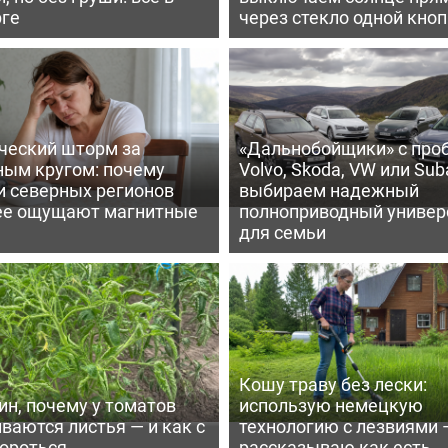
рге
через стекло одной кно
ческий шторм за
«Дальнобойщики» с про
ным кругом: почему
Volvo, Skoda, VW или Suba
и северных регионов
выбираем надежный
ее ощущают магнитные
полноприводный универ
для семьи
Кошу траву без лески:
ин, почему у томатов
использую немецкую
ваются листья — и как с
технологию с лезвиями 
бороться
рассказываю как есть