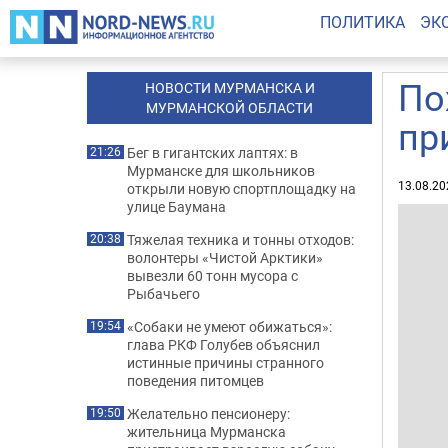
ПОЛИТИКА
ЭК
По
НОВОСТИ МУРМАНСКА И
МУРМАНСКОЙ ОБЛАСТИ
пр
Бег в гигантских лаптях: в
21:26
Мурманске для школьников
13.08.20
открыли новую спортплощадку на
улице Баумана
Тяжелая техника и тонны отходов:
20:38
волонтеры «Чистой Арктики»
вывезли 60 тонн мусора с
Рыбачьего
«Собаки не умеют обижаться»:
19:54
глава РКФ Голубев объяснил
истинные причины странного
поведения питомцев
Желательно пенсионеру:
19:50
жительница Мурманска