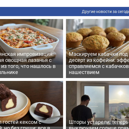
Другие новости за сегод
янская импровизация:
Маскируем кабачки под
ая овощная лазанья с
десерт из кофейни: эфф
из того, что нашлось в
справляемся с кабачко
ильнике
нашествием
 гостей кексом с
Шторы устарели: тепер
, но без груши: все в
выключаем солнце пря