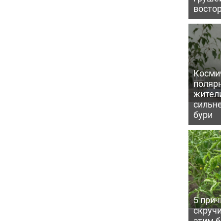
восто
Косми
поляр
жител
сильн
бури
5 прич
скручи
этим 