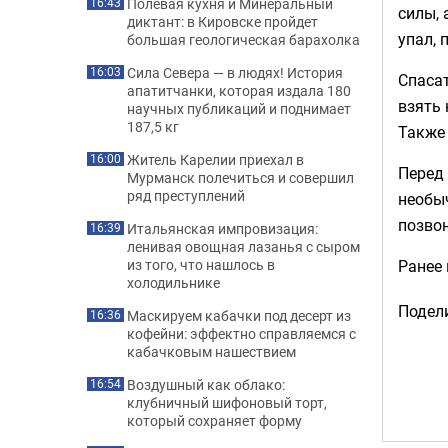
Полевая кухня и Минеральный
16:43
силы, 
диктант: в Кировске пройдет
упал, 
большая геологическая барахолка
Сила Севера — в людях! История
16:03
Спасат
апатитчанки, которая издала 180
взять 
научных публикаций и поднимает
187,5 кг
Также 
Житель Карелии приехал в
16:00
Перед 
Мурманск полечиться и совершил
ряд преступлений
необыч
позвон
Итальянская импровизация:
16:39
ленивая овощная лазанья с сыром
Ранее
из того, что нашлось в
холодильнике
Подели
Маскируем кабачки под десерт из
16:36
кофейни: эффектно справляемся с
кабачковым нашествием
Воздушный как облако:
16:54
клубничный шифоновый торт,
который сохраняет форму