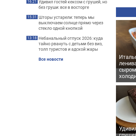
Удивил гостей кексом с грушей, но
16:21
без груши: все в восторге
Шторы устарели: теперь мы
15:31
выключаем солнце прямо через
стекло одной кнопкой
Небанальный отпуск 2026: куда
13:18
тайно рвануть с детьми без виз,
толп туристов и адской жары
Италь
Все новости
ленив
сыром 
холод
Удивил
грушей