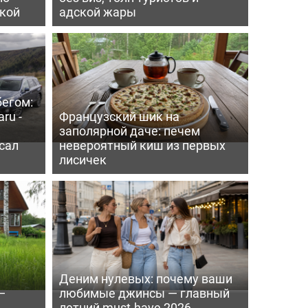
пкой
адской жары
бегом:
ru -
Французский шик на
заполярной даче: печем
сал
невероятный киш из первых
лисичек
Деним нулевых: почему ваши
—
любимые джинсы — главный
летний must-have 2026