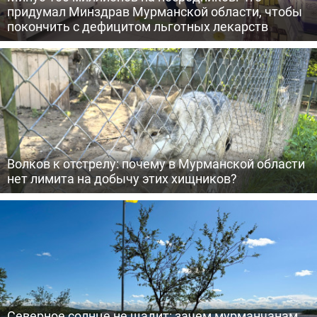
придумал Минздрав Мурманской области, чтобы
покончить с дефицитом льготных лекарств
Волков к отстрелу: почему в Мурманской области
нет лимита на добычу этих хищников?
Северное солнце не щадит: зачем мурманчанам