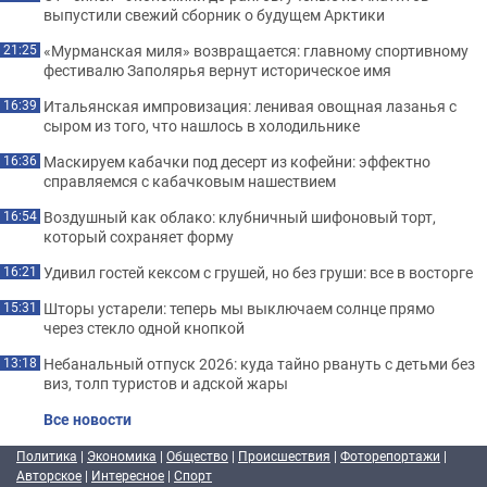
выпустили свежий сборник о будущем Арктики
«Мурманская миля» возвращается: главному спортивному
21:25
фестивалю Заполярья вернут историческое имя
Итальянская импровизация: ленивая овощная лазанья с
16:39
сыром из того, что нашлось в холодильнике
Маскируем кабачки под десерт из кофейни: эффектно
16:36
справляемся с кабачковым нашествием
Воздушный как облако: клубничный шифоновый торт,
16:54
который сохраняет форму
Удивил гостей кексом с грушей, но без груши: все в восторге
16:21
Шторы устарели: теперь мы выключаем солнце прямо
15:31
через стекло одной кнопкой
Небанальный отпуск 2026: куда тайно рвануть с детьми без
13:18
виз, толп туристов и адской жары
Все новости
Политика
|
Экономика
|
Общество
|
Происшествия
|
Фоторепортажи
|
Авторское
|
Интересное
|
Спорт