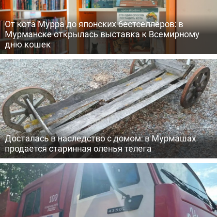
От кота Мурра до японских бестселлеров: в
Мурманске открылась выставка к Всемирному
дню кошек
Досталась в наследство с домом: в Мурмашах
продается старинная оленья телега