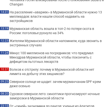
Changan
На расселение «авариек» в Мурманской области нужно 13
14:31
миллиардов: власти нашли способ надавить на
застройщиков
Мурманская область вошла в топ-2 по потере скота в
13:19
России: поголовье рухнуло на 34%
Жителям Мурманской области напомнили, куда звонить в
12:23
экстренных случаях
Минус 100 миллионов на посредников: что придумал
11:24
Минздрав Мурманской области, чтобы покончить с
дефицитом льготных лекарств
Волков к отстрелу: почему в Мурманской области нет
10:37
лимита на добычу этих хищников?
Северное солнце не щадит: зачем мурманчанам SPF-крем
09:25
даже осенью
Суровое северное лето: синоптики прогнозируют ночные
08:20
заморозки в Мурманской области
От «синей» экономики до рангов: ученые из Апатитов
23:15