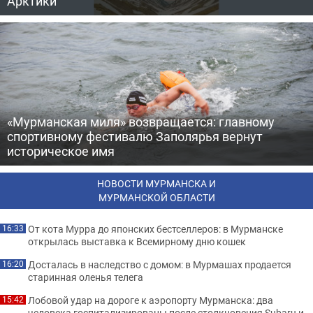
Арктики
«Мурманская миля» возвращается: главному
спортивному фестивалю Заполярья вернут
историческое имя
НОВОСТИ МУРМАНСКА И
МУРМАНСКОЙ ОБЛАСТИ
От кота Мурра до японских бестселлеров: в Мурманске
16:33
открылась выставка к Всемирному дню кошек
Досталась в наследство с домом: в Мурмашах продается
16:20
старинная оленья телега
Лобовой удар на дороге к аэропорту Мурманска: два
15:42
человека госпитализированы после столкновения Subaru и