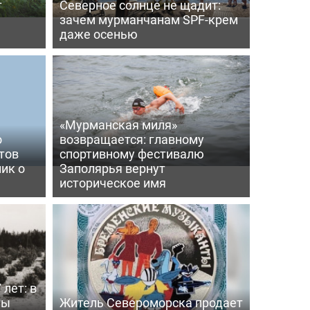
т
Северное солнце не щадит:
зачем мурманчанам SPF-крем
даже осенью
«Мурманская миля»
о
возвращается: главному
тов
спортивному фестивалю
ик о
Заполярья вернут
историческое имя
 лет: в
ты
Житель Североморска продает