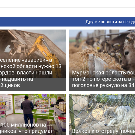
Другие новости за сегод
селение «авариек» в
нской области нужно 13
ардов: власти нашли
Мурманская область во
 надавить на
топ-2 по потере скота в 
ойщиков
поголовье рухнуло на 3
 100 миллионов на
дников: что придумал
Волков к отстрелу: поче