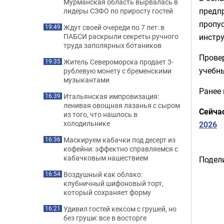
Мурманская область вырвалась в
предпр
лидеры СЗФО по приросту гостей
пропу
Ждут своей очереди по 7 лет: в
19:49
инстру
ПАБСИ раскрыли секреты ручного
труда заполярных ботаников
Прове
Житель Североморска продает 3-
19:35
учебн
рублевую монету с бременскими
музыкантами
Ранее
Итальянская импровизация:
16:39
ленивая овощная лазанья с сыром
Сейча
из того, что нашлось в
холодильнике
2026
Маскируем кабачки под десерт из
16:36
кофейни: эффектно справляемся с
кабачковым нашествием
Подели
Воздушный как облако:
16:54
клубничный шифоновый торт,
который сохраняет форму
Удивил гостей кексом с грушей, но
16:21
без груши: все в восторге