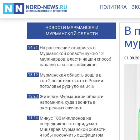
ПОЛИТИКА
ЭК
В 
НОВОСТИ МУРМАНСКА И
МУРМАНСКОЙ ОБЛАСТИ
му
На расселение «авариек» в
14:31
Мурманской области нужно 13
01.09.20
миллиардов: власти нашли способ
надавить на застройщиков
Мурманская область вошла в
13:19
топ-2 по потере скота в России:
поголовье рухнуло на 34%
Жителям Мурманской области
12:23
напомнили, куда звонить в
экстренных случаях
Минус 100 миллионов на
11:24
посредников: что придумал
Минздрав Мурманской области,
чтобы покончить с дефицитом