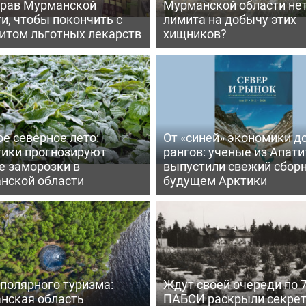
рав Мурманской
Мурманской области не
и, чтобы покончить с
лимита на добычу этих
итом льготных лекарств
хищников?
е северное лето:
От «синей» экономики д
тики прогнозируют
рангов: ученые из Апати
е заморозки в
выпустили свежий сборн
нской области
будущем Арктики
полярного туризма:
Ждут своей очереди по 7
нская область
ПАБСИ раскрыли секре