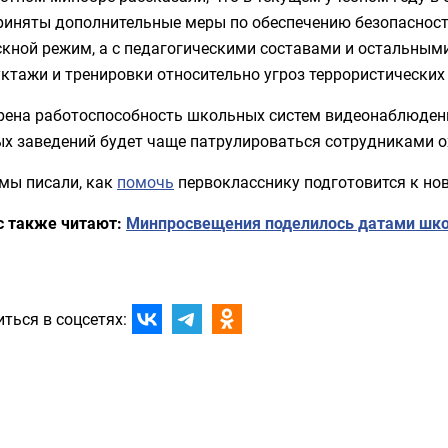
иняты дополнительные меры по обеспечению безопасности.
скной режим, а с педагогическими составами и остальны
ктажи и тренировки относительно угроз террористических
рена работоспособность школьных систем видеонаблюдения
ых заведений будет чаще патрулироваться сотрудниками о
 мы писали, как
помочь
первокласснику подготовится к нов
с также читают:
Минпросвещения поделилось датами шко
ться в соцсетях: