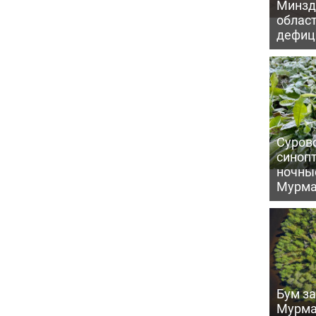
Минзд
област
дефиц
Сурово
синоп
ночны
Мурма
Бум за
Мурма