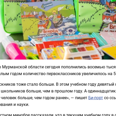
 Мурманской области сегодня пополнились восемью тыся
шлым годом количество первоклассников увеличилось на 5
кников тоже стало больше. В этом учебном году девятый 
 школьников больше, чем в прошлом году. А одиннадцатикл
 человек больше, чем годом ранее», — пишет
Би-порт
со сс
вания и науки.
стном минобре рассказали, что в текущем учебном году в