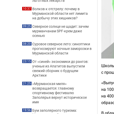
льготных лекарств
Волков к отстрелу: почему в
10:37
Мурманской области нет лимита
на добычу этих хищников?
Северное солнце не щадит: зачем
09:25
мурманчанам SPF-крем даже
осенью
Суровое северное лето: синоптики
08:20
прогнозируют ночные заморозки в
Мурманской области
От «синей» экономики до рангов:
23:15
Школы
ученые из Апатитов выпустили
свежий сборник о будущем
с про
Арктики
«Выпус
«Мурманская миля»
21:25
возвращается: главному
на 100
спортивному фестивалю
на 400
Заполярья вернут историческое
имя
образо
Бум заполярного туризма:
19:56
В обла