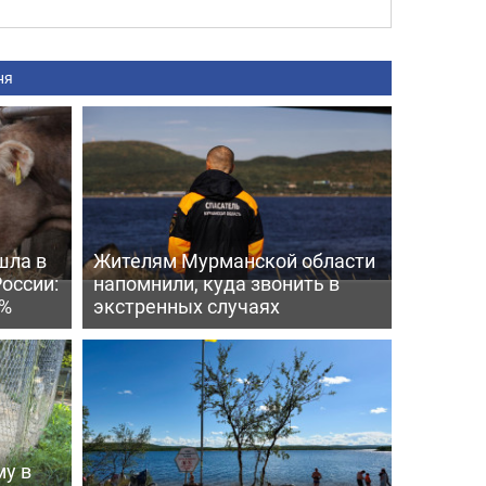
ня
шла в
Жителям Мурманской области
России:
напомнили, куда звонить в
4%
экстренных случаях
му в