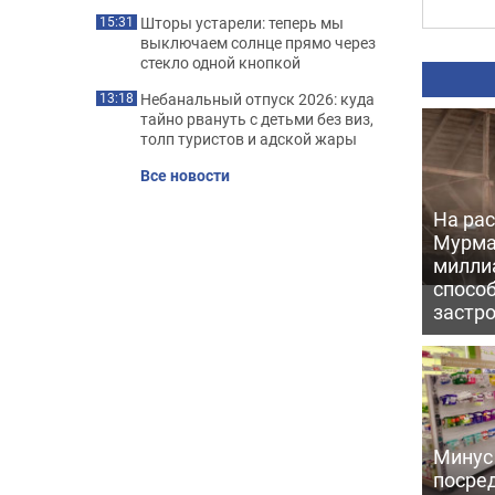
Шторы устарели: теперь мы
15:31
выключаем солнце прямо через
стекло одной кнопкой
Небанальный отпуск 2026: куда
13:18
тайно рвануть с детьми без виз,
толп туристов и адской жары
Все новости
На рас
Мурма
милли
способ
застр
Минус
посре