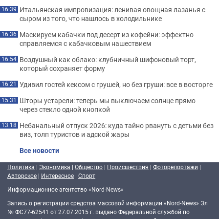
Итальянская импровизация: ленивая овощная лазанья с
16:39
сыром из того, что нашлось в холодильнике
Маскируем кабачки под десерт из кофейни: эффектно
16:36
справляемся с кабачковым нашествием
Воздушный как облако: клубничный шифоновый торт,
16:54
который сохраняет форму
Удивил гостей кексом с грушей, но без груши: все в восторге
16:21
Шторы устарели: теперь мы выключаем солнце прямо
15:31
через стекло одной кнопкой
Небанальный отпуск 2026: куда тайно рвануть с детьми без
13:18
виз, толп туристов и адской жары
Все новости
Политика
|
Экономика
|
Общество
|
Происшествия
|
Фоторепортажи
|
Авторское
|
Интересное
|
Спорт
Информационное агентство «Nord-News»
Запись о регистрации средства массовой информации «Nord-News» Эл
№ ФС77-62541 от 27.07.2015 г. выдано Федеральной службой по