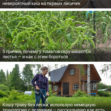
невероятный киш из первых лисичек
5 причин, почему у томатов скручиваются
листья — и как с этим бороться
Кошу траву без лески: использую немецкую
технологию с лезвиями — рассказываю как есть