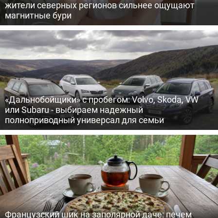
жители северных регионов сильнее ощущают
магнитные бури
«Дальнобойщики» с пробегом: Volvo, Skoda, VW
или Subaru - выбираем надежный
полноприводный универсал для семьи
Французский шик на заполярной даче: печем