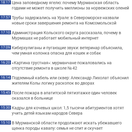
Цена заповедному ягелю: почему Мурманская область
18:17
годами не может получить миллионы за норвежских оленей
Трубы задержались на Урале: в Североморске назвали
17:57
новые сроки завершения ремонта на Комсомольской
Администрация Кольского округа рассказала, почему в
17:10
Мурмашах не работает мобильный интернет
Киберхулиганы и пугающие звуки: ветеринар объяснила,
17:09
чем умная колонка опасна для кошек и собак
«Картина грустная»: мурманчане пожаловались на
16:20
отсутствие ремонта в школе № 42
Подземный кабель или сквер: Александр Лихолат объяснил
16:14
жителям Колы логику раскопок во дворах
После пожара в апатитской пятиэтажке один человек
15:45
оказался в больнице
Кадры для кочевых школ: 1,5 тысячи абитуриентов хотят
15:30
учить детей языкам народов Севера
В Мурманской области продолжают искать убежавшего
15:10
щенка породы кавапу: семья не спит и скучает