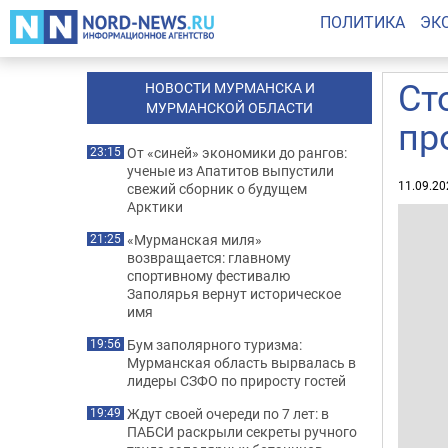
ПОЛИТИКА
ЭК
Ст
НОВОСТИ МУРМАНСКА И
МУРМАНСКОЙ ОБЛАСТИ
пр
От «синей» экономики до рангов:
23:15
ученые из Апатитов выпустили
11.09.20
свежий сборник о будущем
Арктики
«Мурманская миля»
21:25
возвращается: главному
спортивному фестивалю
Заполярья вернут историческое
имя
Бум заполярного туризма:
19:56
Мурманская область вырвалась в
лидеры СЗФО по приросту гостей
Ждут своей очереди по 7 лет: в
19:49
ПАБСИ раскрыли секреты ручного