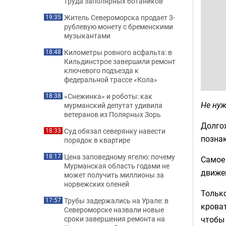
труда заполярных ботаников
Житель Североморска продает 3-
19:35
рублевую монету с бременскими
музыкантами
Километры ровного асфальта: в
18:48
Кильдинстрое завершили ремонт
ключевого подъезда к
федеральной трассе «Кола»
«Снежинка» и роботы: как
18:38
Не ну
мурманский депутат удивила
ветеранов из Полярных Зорь
Долго
Суд обязал северянку навести
18:33
познак
порядок в квартире
Цена заповедному ягелю: почему
18:17
Самое 
Мурманская область годами не
движен
может получить миллионы за
норвежских оленей
Тольк
Трубы задержались на Урале: в
17:57
кроват
Североморске назвали новые
чтобы 
сроки завершения ремонта на