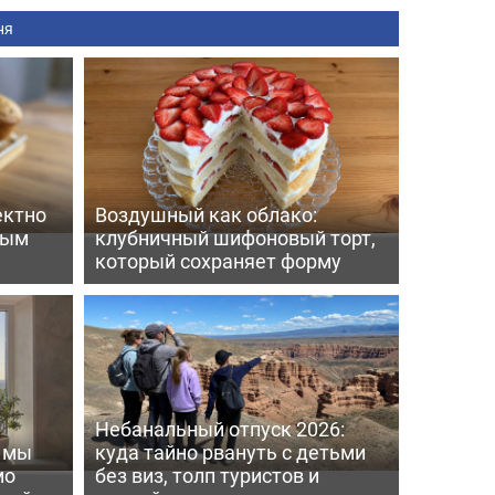
ня
ектно
Воздушный как облако:
вым
клубничный шифоновый торт,
который сохраняет форму
Небанальный отпуск 2026:
ь мы
куда тайно рвануть с детьми
мо
без виз, толп туристов и