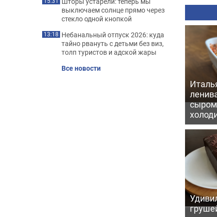
Шторы устарели: теперь мы
15:31
выключаем солнце прямо через
стекло одной кнопкой
Небанальный отпуск 2026: куда
13:18
тайно рвануть с детьми без виз,
толп туристов и адской жары
Все новости
Италь
ленив
сыром 
холод
Удивил
грушей