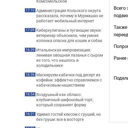
Комсомольской
Всего 
Администрация Кольского округа
17:10
подвиж
рассказала, почему в Мурмашах не
работает мобильный интернет
Также 
Киберхулиганы и пугающие звуки:
17:09
перее
ветеринар объяснила, чем умная
колонка опасна для кошек и собак
Попроб
Итальянская импровизация:
16:39
ленивая овощная лазанья с сыром
Ранее
из того, что нашлось в
холодильнике
Маскируем кабачки под десерт из
16:36
Подели
кофейни: эффектно справляемся с
кабачковым нашествием
Воздушный как облако:
16:54
клубничный шифоновый торт,
который сохраняет форму
Удивил гостей кексом с грушей, но
16:21
без груши: все в восторге