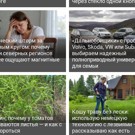
рге
через стекло одной кно
ческий шторм за
«Дальнобойщики» с про
ным кругом: почему
Volvo, Skoda, VW или Suba
и северных регионов
выбираем надежный
ее ощущают магнитные
полноприводный универ
для семьи
Кошу траву без лески:
ин, почему у томатов
использую немецкую
ваются листья — и как с
технологию с лезвиями 
бороться
рассказываю как есть