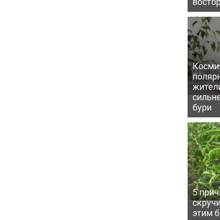
восто
Косми
поляр
жител
сильн
бури
5 прич
скручи
этим 