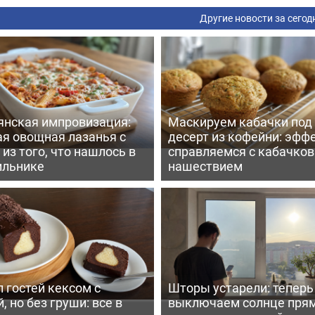
Другие новости за сегод
янская импровизация:
Маскируем кабачки под
ая овощная лазанья с
десерт из кофейни: эфф
из того, что нашлось в
справляемся с кабачко
ильнике
нашествием
 гостей кексом с
Шторы устарели: тепер
, но без груши: все в
выключаем солнце пря