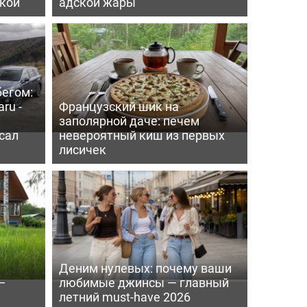
пкой
адской жары
бегом:
ru -
Французский шик на
заполярной даче: печем
сал
невероятный киш из первых
лисичек
Деним нулевых: почему ваши
—
любимые джинсы — главный
летний must-have 2026