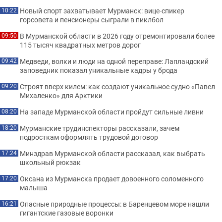
Новый спорт захватывает Мурманск: вице-спикер
10:22
горсовета и пенсионеры сыграли в пиклбол
В Мурманской области в 2026 году отремонтировали более
09:50
115 тысяч квадратных метров дорог
Медведи, волки и люди на одной переправе: Лапландский
09:42
заповедник показал уникальные кадры у брода
Строят вверх килем: как создают уникальное судно «Павел
09:20
Михаленко» для Арктики
На западе Мурманской области пройдут сильные ливни
08:20
Мурманские трудинспекторы рассказали, зачем
18:20
подросткам оформлять трудовой договор
Минздрав Мурманской области рассказал, как выбрать
17:24
школьный рюкзак
Оксана из Мурманска продает довоенного соломенного
17:20
малыша
Опасные природные процессы: в Баренцевом море нашли
16:21
гигантские газовые воронки