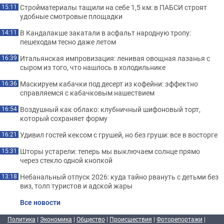
Стройматериалы тащили на себе 1,5 км: в ПАБСИ строят
15:11
удобные смотровые площадки
В Кандалакше закатали в асфальт народную тропу:
14:11
пешеходам тесно даже летом
Итальянская импровизация: ленивая овощная лазанья с
16:39
сыром из того, что нашлось в холодильнике
Маскируем кабачки под десерт из кофейни: эффектно
16:36
справляемся с кабачковым нашествием
Воздушный как облако: клубничный шифоновый торт,
16:54
который сохраняет форму
Удивил гостей кексом с грушей, но без груши: все в восторге
16:21
Шторы устарели: теперь мы выключаем солнце прямо
15:31
через стекло одной кнопкой
Небанальный отпуск 2026: куда тайно рвануть с детьми без
13:18
виз, толп туристов и адской жары
Все новости
Политика
|
Экономика
|
Общество
|
Происшествия
|
Фоторепортажи
|