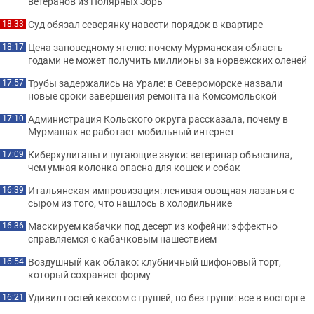
ветеранов из Полярных Зорь
Суд обязал северянку навести порядок в квартире
18:33
Цена заповедному ягелю: почему Мурманская область
18:17
годами не может получить миллионы за норвежских оленей
Трубы задержались на Урале: в Североморске назвали
17:57
новые сроки завершения ремонта на Комсомольской
Администрация Кольского округа рассказала, почему в
17:10
Мурмашах не работает мобильный интернет
Киберхулиганы и пугающие звуки: ветеринар объяснила,
17:09
чем умная колонка опасна для кошек и собак
Итальянская импровизация: ленивая овощная лазанья с
16:39
сыром из того, что нашлось в холодильнике
Маскируем кабачки под десерт из кофейни: эффектно
16:36
справляемся с кабачковым нашествием
Воздушный как облако: клубничный шифоновый торт,
16:54
который сохраняет форму
Удивил гостей кексом с грушей, но без груши: все в восторге
16:21