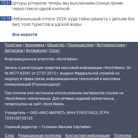
Шторы устарели: теперь мы выключаем солнце прямо
15:31
через стекло одной кнопкой
Небанальный отпуск 2026: куда тайно рвануть с детьми без
13:18
виз, толп туристов и адской жары
Все новости
Политика
|
Экономика
|
Общество
|
Происшествия
|
Фоторепортажи
|
Авторское
|
Интересное
|
Спорт
Информационное агентство «Nord-News»
Запись о регистрации средства массовой информации «Nord-News» Эл
№ ФС77-62541 от 27.07.2015 г. выдано Федеральной службой по
надзору в сфере связи, информационных технологий и массовых
коммуникаций (Роскомнадзор).
При полном или частичном использовании материалов ссылка на
«Nord-News» обязательна. Для сетевых изданий обязательна
гиперссылка на сайт «Nord-News».
Учредитель — ООО «ИКС-МАРКЕТ», ИНН 5190310423, ОГРН
1035100155133
Главный редактор — Голямин Максим Сергеевич
О нас
Редакционная политика
Контактная информация
Политика