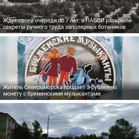
Ждут своей очереди по 7 лет: в ПАБСИ раскрыли
секреты ручного труда заполярных ботаников
Житель Североморска продает 3-рублевую
монету с бременскими музыкантами