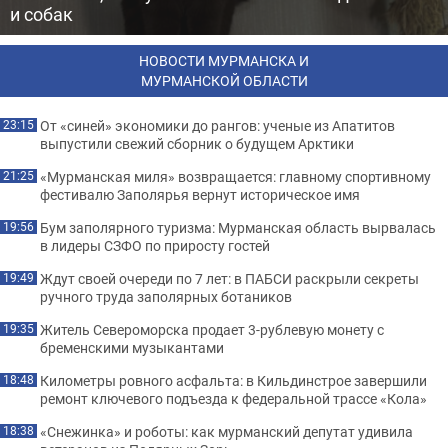
и собак
НОВОСТИ МУРМАНСКА И
МУРМАНСКОЙ ОБЛАСТИ
От «синей» экономики до рангов: ученые из Апатитов
23:15
выпустили свежий сборник о будущем Арктики
«Мурманская миля» возвращается: главному спортивному
21:25
фестивалю Заполярья вернут историческое имя
Бум заполярного туризма: Мурманская область вырвалась
19:56
в лидеры СЗФО по приросту гостей
Ждут своей очереди по 7 лет: в ПАБСИ раскрыли секреты
19:49
ручного труда заполярных ботаников
Житель Североморска продает 3-рублевую монету с
19:35
бременскими музыкантами
Километры ровного асфальта: в Кильдинстрое завершили
18:48
ремонт ключевого подъезда к федеральной трассе «Кола»
«Снежинка» и роботы: как мурманский депутат удивила
18:38