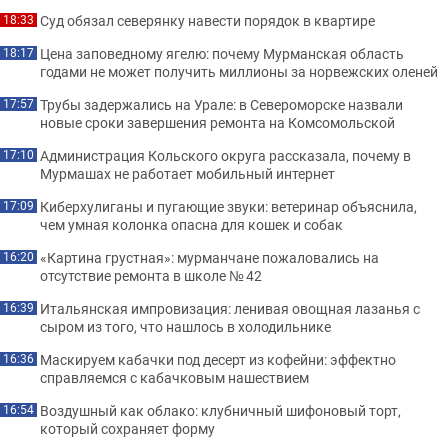
Суд обязал северянку навести порядок в квартире
18:33
Цена заповедному ягелю: почему Мурманская область
18:17
годами не может получить миллионы за норвежских оленей
Трубы задержались на Урале: в Североморске назвали
17:57
новые сроки завершения ремонта на Комсомольской
Администрация Кольского округа рассказала, почему в
17:10
Мурмашах не работает мобильный интернет
Киберхулиганы и пугающие звуки: ветеринар объяснила,
17:09
чем умная колонка опасна для кошек и собак
«Картина грустная»: мурманчане пожаловались на
16:20
отсутствие ремонта в школе № 42
Итальянская импровизация: ленивая овощная лазанья с
16:39
сыром из того, что нашлось в холодильнике
Маскируем кабачки под десерт из кофейни: эффектно
16:36
справляемся с кабачковым нашествием
Воздушный как облако: клубничный шифоновый торт,
16:54
который сохраняет форму