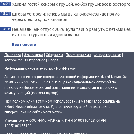
Удивил гостей кексом с грушей, но без груши: все в восторге
16:21
Шторы устарели: теперь мы выключаем солнце прямо
15:31
через стекло одной кнопкой
Небанальный отпуск 2026: куда тайно рвануть с детьми без
13:18
виз, толп туристов и адской жары
Все новости
Политика
|
Экономика
|
Общество
|
Происшествия
|
Фоторепортажи
|
Авторское
|
Интересное
|
Спорт
Информационное агентство «Nord-News»
Запись о регистрации средства массовой информации «Nord-News» Эл
№ ФС77-62541 от 27.07.2015 г. выдано Федеральной службой по
надзору в сфере связи, информационных технологий и массовых
коммуникаций (Роскомнадзор).
При полном или частичном использовании материалов ссылка на
«Nord-News» обязательна. Для сетевых изданий обязательна
гиперссылка на сайт «Nord-News».
Учредитель — ООО «ИКС-МАРКЕТ», ИНН 5190310423, ОГРН
1035100155133