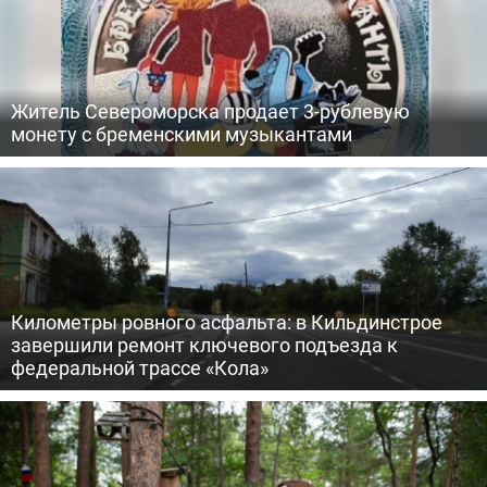
Житель Североморска продает 3-рублевую
монету с бременскими музыкантами
Километры ровного асфальта: в Кильдинстрое
завершили ремонт ключевого подъезда к
федеральной трассе «Кола»