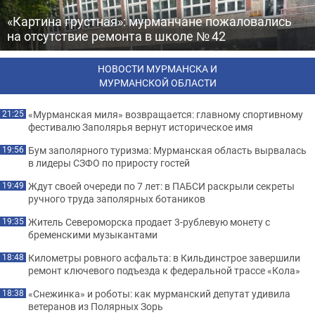
«Картина грустная»: мурманчане пожаловались
на отсутствие ремонта в школе № 42
НОВОСТИ МУРМАНСКА И
МУРМАНСКОЙ ОБЛАСТИ
«Мурманская миля» возвращается: главному спортивному
21:25
фестивалю Заполярья вернут историческое имя
Бум заполярного туризма: Мурманская область вырвалась
19:56
в лидеры СЗФО по приросту гостей
Ждут своей очереди по 7 лет: в ПАБСИ раскрыли секреты
19:49
ручного труда заполярных ботаников
Житель Североморска продает 3-рублевую монету с
19:35
бременскими музыкантами
Километры ровного асфальта: в Кильдинстрое завершили
18:48
ремонт ключевого подъезда к федеральной трассе «Кола»
«Снежинка» и роботы: как мурманский депутат удивила
18:38
ветеранов из Полярных Зорь