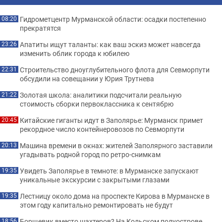
Гидрометцентр Мурманской области: осадки постепенно
08:20
прекратятся
Апатиты ищут таланты: как ваш эскиз может навсегда
23:26
изменить облик города к юбилею
Строительство дноуглубительного флота для Севморпути
22:31
обсудили на совещании у Юрия Трутнева
Золотая школа: аналитики подсчитали реальную
21:22
стоимость сборки первоклассника к сентябрю
Китайские гиганты идут в Заполярье: Мурманск примет
20:45
рекордное число контейнеровозов по Севморпути
Машина времени в окнах: жителей Заполярного заставили
20:13
угадывать родной город по ретро-снимкам
Увидеть Заполярье в темноте: в Мурманске запускают
19:35
уникальные экскурсии с закрытыми глазами
Лестницу около дома на проспекте Кирова в Мурманске в
19:35
этом году капитально ремонтировать не будут
Борщевик вместо шахтеров? На Кольском полуострове
18:56