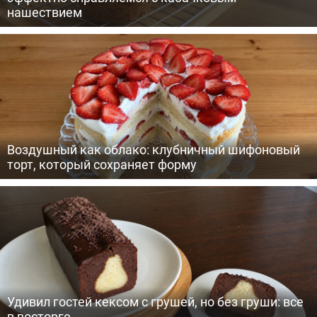
нашествием
Воздушный как облако: клубничный шифоновый
торт, который сохраняет форму
Удивил гостей кексом с грушей, но без груши: все
в восторге