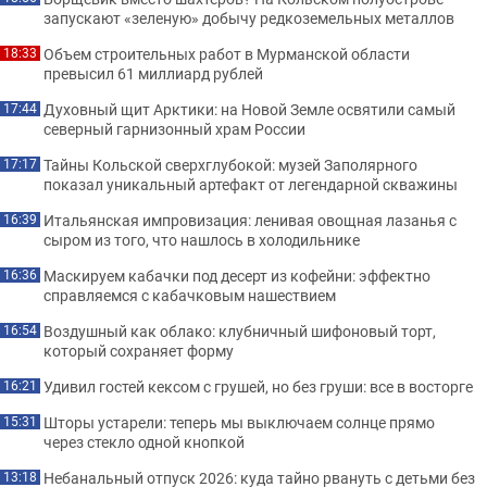
запускают «зеленую» добычу редкоземельных металлов
Объем строительных работ в Мурманской области
18:33
превысил 61 миллиард рублей
Духовный щит Арктики: на Новой Земле освятили самый
17:44
северный гарнизонный храм России
Тайны Кольской сверхглубокой: музей Заполярного
17:17
показал уникальный артефакт от легендарной скважины
Итальянская импровизация: ленивая овощная лазанья с
16:39
сыром из того, что нашлось в холодильнике
Маскируем кабачки под десерт из кофейни: эффектно
16:36
справляемся с кабачковым нашествием
Воздушный как облако: клубничный шифоновый торт,
16:54
который сохраняет форму
Удивил гостей кексом с грушей, но без груши: все в восторге
16:21
Шторы устарели: теперь мы выключаем солнце прямо
15:31
через стекло одной кнопкой
Небанальный отпуск 2026: куда тайно рвануть с детьми без
13:18