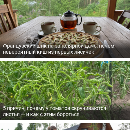
Французский шик на заполярной даче: печем
невероятный киш из первых лисичек
5 причин, почему у томатов скручиваются
листья — и как с этим бороться