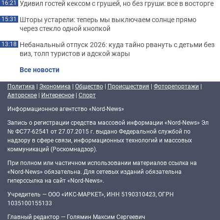
Удивил гостей кексом с грушей, но без груши: все в восторге
16:21
Шторы устарели: теперь мы выключаем солнце прямо
15:31
через стекло одной кнопкой
Небанальный отпуск 2026: куда тайно рвануть с детьми без
13:18
виз, толп туристов и адской жары
Все новости
Политика
|
Экономика
|
Общество
|
Происшествия
|
Фоторепортажи
|
Авторское
|
Интересное
|
Спорт
Информационное агентство «Nord-News»
Запись о регистрации средства массовой информации «Nord-News» Эл
№ ФС77-62541 от 27.07.2015 г. выдано Федеральной службой по
надзору в сфере связи, информационных технологий и массовых
коммуникаций (Роскомнадзор).
При полном или частичном использовании материалов ссылка на
«Nord-News» обязательна. Для сетевых изданий обязательна
гиперссылка на сайт «Nord-News».
Учредитель — ООО «ИКС-МАРКЕТ», ИНН 5190310423, ОГРН
1035100155133
Главный редактор — Голямин Максим Сергеевич