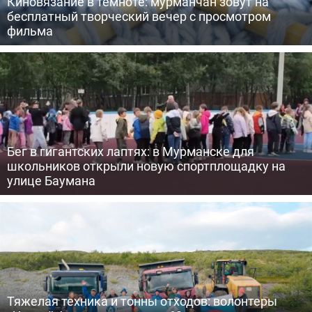
Киновязание в темноте: мурманчан зовут на
бесплатный творческий вечер с просмотром
фильма
Бег в гигантских лаптях: в Мурманске для
школьников открыли новую спортплощадку на
улице Баумана
Тяжелая техника и тонны отходов: волонтеры