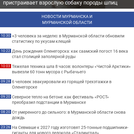
пристраивает взрослую собаку породы шпиц
НОВОСТИ МУРМАНСКА И
МУРМАНСКОЙ ОБЛАСТИ
+3 человека за неделю: в Мурманской области обновили
10:30
статистику по укусам клещей
День рождения Оленегорска: как саамский погост 16 века
10:22
стал столицей заполярной руды
Тяжелая техника шла 8 часов: волонтеры «Чистой Арктики»
10:03
вывезли 60 тонн мусора с Рыбачьего
6 человек эвакуировали из горящей трехэтажки в
09:28
Оленегорске
Северное тепло на бетоне: как фестиваль «РОСТ»
09:20
преобразил подстанции в Мурманске
От умеренного до сильного: в Мурманской области снова
08:20
дождь
На Севмаше к 2027 году изготовят 25-тонные подшипники-
23:26
гиганты для нового ледокола «Сталинград»