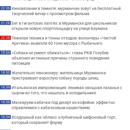
Киновязание в темноте: мурманчан зовут на бесплатный
22:36
творческий вечер с просмотром фильма
Бег в гигантских лаптях: в Мурманске для школьников
21:26
открыли новую спортплощадку на улице Баумана
Тяжелая техника и тонны отходов: волонтеры «Чистой
20:38
Арктики» вывезли 60 тонн мусора с Рыбачьего
«Собаки не умеют обижаться»: глава РКФ Голубев
19:54
объяснил истинные причины странного поведения
питомцев
Желательно пенсионеру: жительница Мурманска
19:50
пристраивает взрослую собаку породы шпиц
Итальянская импровизация: ленивая овощная лазанья с
16:39
сыром из того, что нашлось в холодильнике
Маскируем кабачки под десерт из кофейни: эффектно
16:36
справляемся с кабачковым нашествием
Воздушный как облако: клубничный шифоновый торт,
16:54
который сохраняет форму