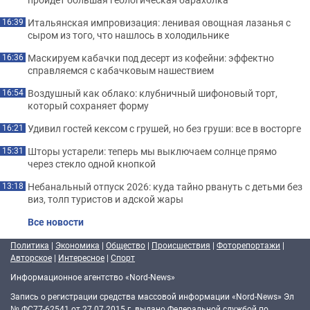
Итальянская импровизация: ленивая овощная лазанья с
16:39
сыром из того, что нашлось в холодильнике
Маскируем кабачки под десерт из кофейни: эффектно
16:36
справляемся с кабачковым нашествием
Воздушный как облако: клубничный шифоновый торт,
16:54
который сохраняет форму
Удивил гостей кексом с грушей, но без груши: все в восторге
16:21
Шторы устарели: теперь мы выключаем солнце прямо
15:31
через стекло одной кнопкой
Небанальный отпуск 2026: куда тайно рвануть с детьми без
13:18
виз, толп туристов и адской жары
Все новости
Политика
|
Экономика
|
Общество
|
Происшествия
|
Фоторепортажи
|
Авторское
|
Интересное
|
Спорт
Информационное агентство «Nord-News»
Запись о регистрации средства массовой информации «Nord-News» Эл
№ ФС77-62541 от 27.07.2015 г. выдано Федеральной службой по