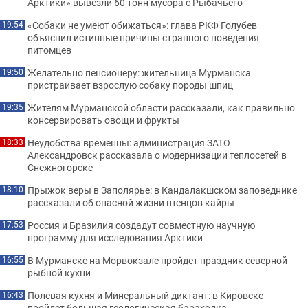
Арктики» вывезли 60 тонн мусора с Рыбачьего
«Собаки не умеют обижаться»: глава РКФ Голубев
19:54
объяснил истинные причины странного поведения
питомцев
Желательно пенсионеру: жительница Мурманска
19:50
пристраивает взрослую собаку породы шпиц
Жителям Мурманской области рассказали, как правильно
19:35
консервировать овощи и фрукты
Неудобства временны: администрация ЗАТО
18:33
Александровск рассказала о модернизации теплосетей в
Снежногорске
Прыжок веры в Заполярье: в Кандалакшском заповеднике
18:10
рассказали об опасной жизни птенцов кайры
Россия и Бразилия создадут совместную научную
17:53
программу для исследования Арктики
В Мурманске на Морвокзале пройдет праздник северной
16:55
рыбной кухни
Полевая кухня и Минеральный диктант: в Кировске
16:43
пройдет большая геологическая барахолка