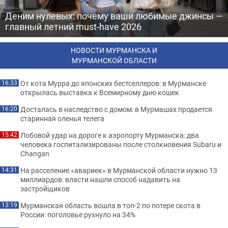
Деним нулевых: почему ваши любимые джинсы —
главный летний must-have 2026
НОВОСТИ МУРМАНСКА И
МУРМАНСКОЙ ОБЛАСТИ
От кота Мурра до японских бестселлеров: в Мурманске
16:33
открылась выставка к Всемирному дню кошек
Досталась в наследство с домом: в Мурмашах продается
16:20
старинная оленья телега
Лобовой удар на дороге к аэропорту Мурманска: два
15:42
человека госпитализированы после столкновения Subaru и
Changan
На расселение «авариек» в Мурманской области нужно 13
14:31
миллиардов: власти нашли способ надавить на
застройщиков
Мурманская область вошла в топ-2 по потере скота в
13:19
России: поголовье рухнуло на 34%