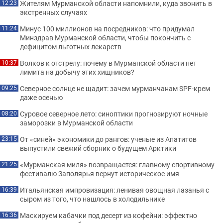
Жителям Мурманской области напомнили, куда звонить в
12:23
экстренных случаях
Минус 100 миллионов на посредников: что придумал
11:24
Минздрав Мурманской области, чтобы покончить с
дефицитом льготных лекарств
Волков к отстрелу: почему в Мурманской области нет
10:37
лимита на добычу этих хищников?
Северное солнце не щадит: зачем мурманчанам SPF-крем
09:25
даже осенью
Суровое северное лето: синоптики прогнозируют ночные
08:20
заморозки в Мурманской области
От «синей» экономики до рангов: ученые из Апатитов
23:15
выпустили свежий сборник о будущем Арктики
«Мурманская миля» возвращается: главному спортивному
21:25
фестивалю Заполярья вернут историческое имя
Итальянская импровизация: ленивая овощная лазанья с
16:39
сыром из того, что нашлось в холодильнике
Маскируем кабачки под десерт из кофейни: эффектно
16:36