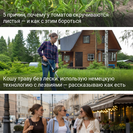
5 причин, почему у томатов скручиваются
листья — и как с этим бороться
Кошу траву без лески: использую немецкую
технологию с лезвиями — рассказываю как есть