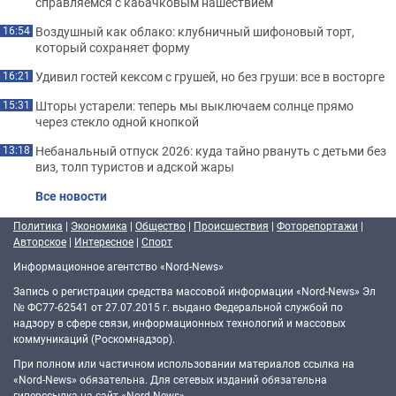
справляемся с кабачковым нашествием
Воздушный как облако: клубничный шифоновый торт,
16:54
который сохраняет форму
Удивил гостей кексом с грушей, но без груши: все в восторге
16:21
Шторы устарели: теперь мы выключаем солнце прямо
15:31
через стекло одной кнопкой
Небанальный отпуск 2026: куда тайно рвануть с детьми без
13:18
виз, толп туристов и адской жары
Все новости
Политика
|
Экономика
|
Общество
|
Происшествия
|
Фоторепортажи
|
Авторское
|
Интересное
|
Спорт
Информационное агентство «Nord-News»
Запись о регистрации средства массовой информации «Nord-News» Эл
№ ФС77-62541 от 27.07.2015 г. выдано Федеральной службой по
надзору в сфере связи, информационных технологий и массовых
коммуникаций (Роскомнадзор).
При полном или частичном использовании материалов ссылка на
«Nord-News» обязательна. Для сетевых изданий обязательна
гиперссылка на сайт «Nord-News».