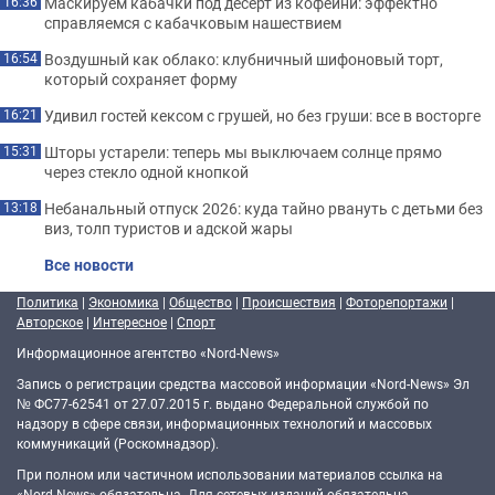
Маскируем кабачки под десерт из кофейни: эффектно
16:36
справляемся с кабачковым нашествием
Воздушный как облако: клубничный шифоновый торт,
16:54
который сохраняет форму
Удивил гостей кексом с грушей, но без груши: все в восторге
16:21
Шторы устарели: теперь мы выключаем солнце прямо
15:31
через стекло одной кнопкой
Небанальный отпуск 2026: куда тайно рвануть с детьми без
13:18
виз, толп туристов и адской жары
Все новости
Политика
|
Экономика
|
Общество
|
Происшествия
|
Фоторепортажи
|
Авторское
|
Интересное
|
Спорт
Информационное агентство «Nord-News»
Запись о регистрации средства массовой информации «Nord-News» Эл
№ ФС77-62541 от 27.07.2015 г. выдано Федеральной службой по
надзору в сфере связи, информационных технологий и массовых
коммуникаций (Роскомнадзор).
При полном или частичном использовании материалов ссылка на
«Nord-News» обязательна. Для сетевых изданий обязательна