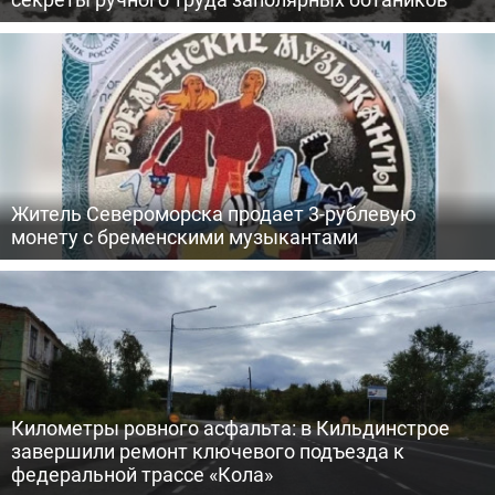
Житель Североморска продает 3-рублевую
монету с бременскими музыкантами
Километры ровного асфальта: в Кильдинстрое
завершили ремонт ключевого подъезда к
федеральной трассе «Кола»