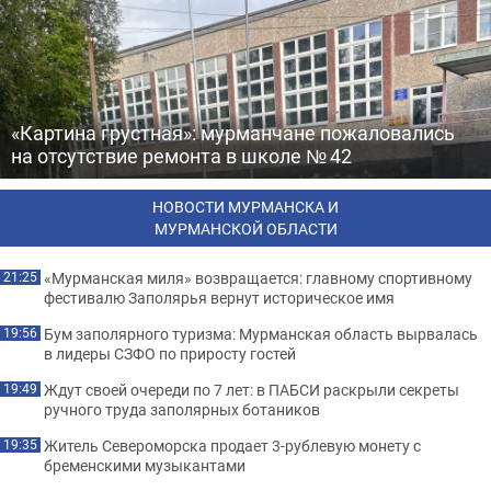
«Картина грустная»: мурманчане пожаловались
на отсутствие ремонта в школе № 42
НОВОСТИ МУРМАНСКА И
МУРМАНСКОЙ ОБЛАСТИ
«Мурманская миля» возвращается: главному спортивному
21:25
фестивалю Заполярья вернут историческое имя
Бум заполярного туризма: Мурманская область вырвалась
19:56
в лидеры СЗФО по приросту гостей
Ждут своей очереди по 7 лет: в ПАБСИ раскрыли секреты
19:49
ручного труда заполярных ботаников
Житель Североморска продает 3-рублевую монету с
19:35
бременскими музыкантами