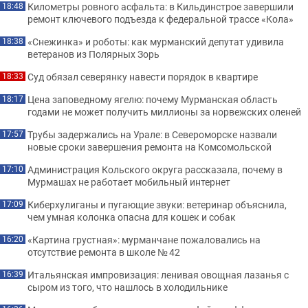
Километры ровного асфальта: в Кильдинстрое завершили
18:48
ремонт ключевого подъезда к федеральной трассе «Кола»
«Снежинка» и роботы: как мурманский депутат удивила
18:38
ветеранов из Полярных Зорь
Суд обязал северянку навести порядок в квартире
18:33
Цена заповедному ягелю: почему Мурманская область
18:17
годами не может получить миллионы за норвежских оленей
Трубы задержались на Урале: в Североморске назвали
17:57
новые сроки завершения ремонта на Комсомольской
Администрация Кольского округа рассказала, почему в
17:10
Мурмашах не работает мобильный интернет
Киберхулиганы и пугающие звуки: ветеринар объяснила,
17:09
чем умная колонка опасна для кошек и собак
«Картина грустная»: мурманчане пожаловались на
16:20
отсутствие ремонта в школе № 42
Итальянская импровизация: ленивая овощная лазанья с
16:39
сыром из того, что нашлось в холодильнике