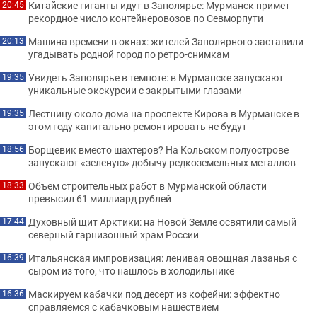
Китайские гиганты идут в Заполярье: Мурманск примет
20:45
рекордное число контейнеровозов по Севморпути
Машина времени в окнах: жителей Заполярного заставили
20:13
угадывать родной город по ретро-снимкам
Увидеть Заполярье в темноте: в Мурманске запускают
19:35
уникальные экскурсии с закрытыми глазами
Лестницу около дома на проспекте Кирова в Мурманске в
19:35
этом году капитально ремонтировать не будут
Борщевик вместо шахтеров? На Кольском полуострове
18:56
запускают «зеленую» добычу редкоземельных металлов
Объем строительных работ в Мурманской области
18:33
превысил 61 миллиард рублей
Духовный щит Арктики: на Новой Земле освятили самый
17:44
северный гарнизонный храм России
Итальянская импровизация: ленивая овощная лазанья с
16:39
сыром из того, что нашлось в холодильнике
Маскируем кабачки под десерт из кофейни: эффектно
16:36
справляемся с кабачковым нашествием