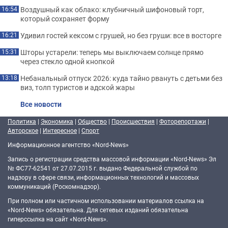
Воздушный как облако: клубничный шифоновый торт,
16:54
который сохраняет форму
Удивил гостей кексом с грушей, но без груши: все в восторге
16:21
Шторы устарели: теперь мы выключаем солнце прямо
15:31
через стекло одной кнопкой
Небанальный отпуск 2026: куда тайно рвануть с детьми без
13:18
виз, толп туристов и адской жары
Все новости
Политика
|
Экономика
|
Общество
|
Происшествия
|
Фоторепортажи
|
Авторское
|
Интересное
|
Спорт
Информационное агентство «Nord-News»
Запись о регистрации средства массовой информации «Nord-News» Эл
№ ФС77-62541 от 27.07.2015 г. выдано Федеральной службой по
надзору в сфере связи, информационных технологий и массовых
коммуникаций (Роскомнадзор).
При полном или частичном использовании материалов ссылка на
«Nord-News» обязательна. Для сетевых изданий обязательна
гиперссылка на сайт «Nord-News».