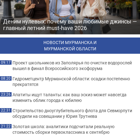
Деним нулевых: почему ваши любимые джинсы —
главный летний must-have 2026
НОВОСТИ МУРМАНСКА И
МУРМАНСКОЙ ОБЛАСТИ
Проект школьников из Заполярья по очистке водорослей
09:17
вышел в финал Всероссийского экофорума
Гидрометцентр Мурманской области: осадки постепенно
08:20
прекратятся
Апатиты ищут таланты: как ваш эскиз может навсегда
23:26
изменить облик города к юбилею
Строительство дноуглубительного флота для Севморпути
22:31
обсудили на совещании у Юрия Трутнева
Золотая школа: аналитики подсчитали реальную
21:22
стоимость сборки первоклассника к сентябрю