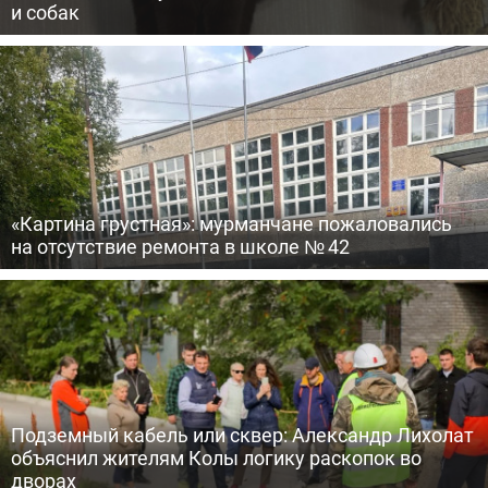
и собак
«Картина грустная»: мурманчане пожаловались
на отсутствие ремонта в школе № 42
Подземный кабель или сквер: Александр Лихолат
объяснил жителям Колы логику раскопок во
дворах