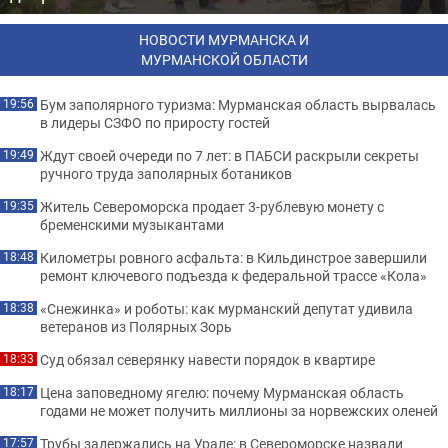
НОВОСТИ МУРМАНСКА И
МУРМАНСКОЙ ОБЛАСТИ
Бум заполярного туризма: Мурманская область вырвалась
19:56
в лидеры СЗФО по приросту гостей
Ждут своей очереди по 7 лет: в ПАБСИ раскрыли секреты
19:49
ручного труда заполярных ботаников
Житель Североморска продает 3-рублевую монету с
19:35
бременскими музыкантами
Километры ровного асфальта: в Кильдинстрое завершили
18:48
ремонт ключевого подъезда к федеральной трассе «Кола»
«Снежинка» и роботы: как мурманский депутат удивила
18:38
ветеранов из Полярных Зорь
Суд обязал северянку навести порядок в квартире
18:33
Цена заповедному ягелю: почему Мурманская область
18:17
годами не может получить миллионы за норвежских оленей
Трубы задержались на Урале: в Североморске назвали
17:57