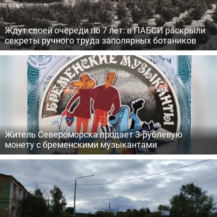
Ждут своей очереди по 7 лет: в ПАБСИ раскрыли
секреты ручного труда заполярных ботаников
Житель Североморска продает 3-рублевую
монету с бременскими музыкантами