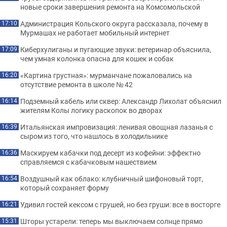
новые сроки завершения ремонта на Комсомольской
Администрация Кольского округа рассказала, почему в
17:10
Мурмашах не работает мобильный интернет
Киберхулиганы и пугающие звуки: ветеринар объяснила,
17:09
чем умная колонка опасна для кошек и собак
«Картина грустная»: мурманчане пожаловались на
16:20
отсутствие ремонта в школе № 42
Подземный кабель или сквер: Александр Лихолат объяснил
16:14
жителям Колы логику раскопок во дворах
Итальянская импровизация: ленивая овощная лазанья с
16:39
сыром из того, что нашлось в холодильнике
Маскируем кабачки под десерт из кофейни: эффектно
16:36
справляемся с кабачковым нашествием
Воздушный как облако: клубничный шифоновый торт,
16:54
который сохраняет форму
Удивил гостей кексом с грушей, но без груши: все в восторге
16:21
Шторы устарели: теперь мы выключаем солнце прямо
15:31