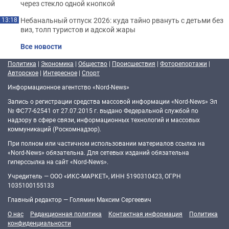
через стекло одной кнопкой
Небанальный отпуск 2026: куда тайно рвануть с детьми без
13:18
виз, толп туристов и адской жары
Все новости
Политика
|
Экономика
|
Общество
|
Происшествия
|
Фоторепортажи
|
Авторское
|
Интересное
|
Спорт
Информационное агентство «Nord-News»
Запись о регистрации средства массовой информации «Nord-News» Эл
№ ФС77-62541 от 27.07.2015 г. выдано Федеральной службой по
надзору в сфере связи, информационных технологий и массовых
коммуникаций (Роскомнадзор).
При полном или частичном использовании материалов ссылка на
«Nord-News» обязательна. Для сетевых изданий обязательна
гиперссылка на сайт «Nord-News».
Учредитель — ООО «ИКС-МАРКЕТ», ИНН 5190310423, ОГРН
1035100155133
Главный редактор — Голямин Максим Сергеевич
О нас
Редакционная политика
Контактная информация
Политика
конфиденциальности