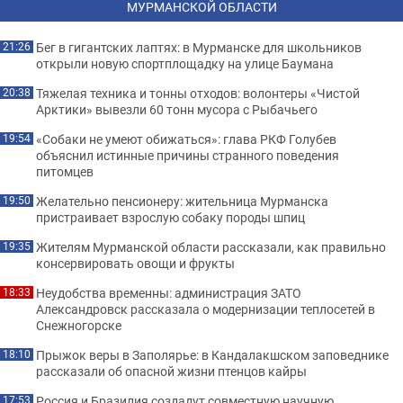
МУРМАНСКОЙ ОБЛАСТИ
Бег в гигантских лаптях: в Мурманске для школьников
21:26
открыли новую спортплощадку на улице Баумана
Тяжелая техника и тонны отходов: волонтеры «Чистой
20:38
Арктики» вывезли 60 тонн мусора с Рыбачьего
«Собаки не умеют обижаться»: глава РКФ Голубев
19:54
объяснил истинные причины странного поведения
питомцев
Желательно пенсионеру: жительница Мурманска
19:50
пристраивает взрослую собаку породы шпиц
Жителям Мурманской области рассказали, как правильно
19:35
консервировать овощи и фрукты
Неудобства временны: администрация ЗАТО
18:33
Александровск рассказала о модернизации теплосетей в
Снежногорске
Прыжок веры в Заполярье: в Кандалакшском заповеднике
18:10
рассказали об опасной жизни птенцов кайры
Россия и Бразилия создадут совместную научную
17:53