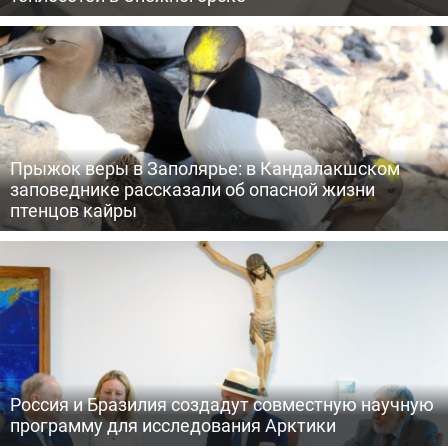
Прыжок веры в Заполярье: в Кандалакшском
заповеднике рассказали об опасной жизни
птенцов кайры
Россия и Бразилия создадут совместную научную
программу для исследования Арктики