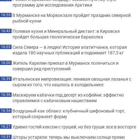
программу для исследования Арктики
В Мурманске на Морвокзале пройдет праздник северной
16:55
рыбной кухни
Полевая кухня и Минеральный диктант: в Кировске
16:43
пройдет большая геологическая барахолка
Сила Севера — в людях! История апатитчанки, которая
16:03
издала 180 научных публикаций и поднимает 187,5 кг
Житель Карелии приехал в Мурманск полечиться и
16:00
совершил ряд преступлений
Итальянская импровизация: ленивая овощная лазанья с
16:39
сыром из того, что нашлось в холодильнике
Маскируем кабачки под десерт из кофейни: эффектно
16:36
справляемся с кабачковым нашествием
Воздушный как облако: клубничный шифоновый торт,
16:54
который сохраняет форму
Удивил гостей кексом с грушей, но без груши: все в восторге
16:21
Шторы устарели: теперь мы выключаем солнце прямо
15:31