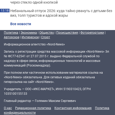
через стекло одной кнопкой
Небанальный отпуск 2026: куда тайно рвануть с детьми без
13:18
виз, толп туристов и адской жары
Все новости
Политика
|
Экономика
|
Общество
|
Происшествия
|
Фоторепортажи
|
Авторское
|
Интересное
|
Спорт
Информационное агентство «Nord-News»
Запись о регистрации средства массовой информации «Nord-News» Эл
№ ФС77-62541 от 27.07.2015 г. выдано Федеральной службой по
надзору в сфере связи, информационных технологий и массовых
коммуникаций (Роскомнадзор).
При полном или частичном использовании материалов ссылка на
«Nord-News» обязательна. Для сетевых изданий обязательна
гиперссылка на сайт «Nord-News».
Учредитель — ООО «ИКС-МАРКЕТ», ИНН 5190310423, ОГРН
1035100155133
Главный редактор — Голямин Максим Сергеевич
О нас
Редакционная политика
Контактная информация
Политика
конфиденциальности