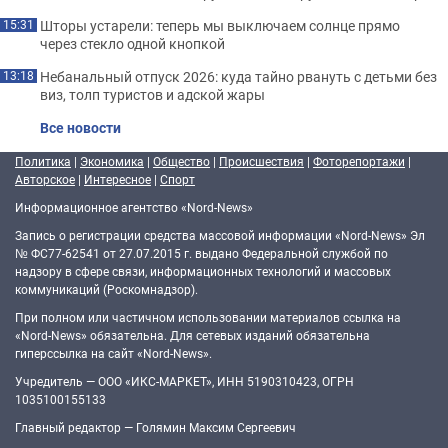
Шторы устарели: теперь мы выключаем солнце прямо
15:31
через стекло одной кнопкой
Небанальный отпуск 2026: куда тайно рвануть с детьми без
13:18
виз, толп туристов и адской жары
Все новости
Политика
|
Экономика
|
Общество
|
Происшествия
|
Фоторепортажи
|
Авторское
|
Интересное
|
Спорт
Информационное агентство «Nord-News»
Запись о регистрации средства массовой информации «Nord-News» Эл
№ ФС77-62541 от 27.07.2015 г. выдано Федеральной службой по
надзору в сфере связи, информационных технологий и массовых
коммуникаций (Роскомнадзор).
При полном или частичном использовании материалов ссылка на
«Nord-News» обязательна. Для сетевых изданий обязательна
гиперссылка на сайт «Nord-News».
Учредитель — ООО «ИКС-МАРКЕТ», ИНН 5190310423, ОГРН
1035100155133
Главный редактор — Голямин Максим Сергеевич