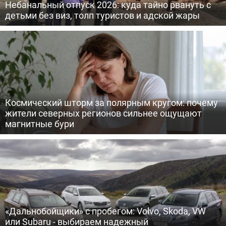
Небанальный отпуск 2026: куда тайно рвануть с
детьми без виз, толп туристов и адской жары
Космический шторм за полярным кругом: почему
жители северных регионов сильнее ощущают
магнитные бури
«Дальнобойщики» с пробегом: Volvo, Skoda, VW
или Subaru - выбираем надежный