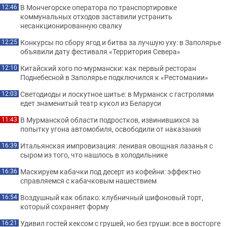
В Мончегорске оператора по транспортировке
12:46
коммунальных отходов заставили устранить
несанкционированную свалку
Конкурсы по сбору ягод и битва за лучшую уху: в Заполярье
12:25
объявили дату фестиваля «Территория Севера»
Китайский хого по-мурмански: как первый ресторан
12:10
Поднебесной в Заполярье подключился к «Рестомании»
Светодиоды и лоскутное шитье: в Мурманск с гастролями
12:03
едет знаменитый театр кукол из Беларуси
В Мурманской области подростков, извинившихся за
11:43
попытку угона автомобиля, освободили от наказания
Итальянская импровизация: ленивая овощная лазанья с
16:39
сыром из того, что нашлось в холодильнике
Маскируем кабачки под десерт из кофейни: эффектно
16:36
справляемся с кабачковым нашествием
Воздушный как облако: клубничный шифоновый торт,
16:54
который сохраняет форму
Удивил гостей кексом с грушей, но без груши: все в восторге
16:21