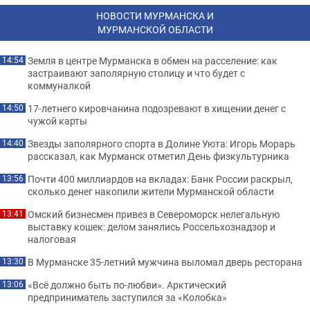
НОВОСТИ МУРМАНСКА И
МУРМАНСКОЙ ОБЛАСТИ
Земля в центре Мурманска в обмен на расселение: как
14:54
застраивают заполярную столицу и что будет с
коммуналкой
17-летнего кировчанина подозревают в хищении денег с
14:50
чужой карты
Звезды заполярного спорта в Долине Уюта: Игорь Морарь
14:40
рассказал, как Мурманск отметил День физкультурника
Почти 400 миллиардов на вкладах: Банк России раскрыл,
13:56
сколько денег накопили жители Мурманской области
Омский бизнесмен привез в Североморск нелегальную
13:41
выставку кошек: делом занялись Россельхознадзор и
налоговая
В Мурманске 35-летний мужчина выломал дверь ресторана
13:30
«Всё должно быть по-любви». Арктический
13:06
предприниматель заступился за «Колобка»