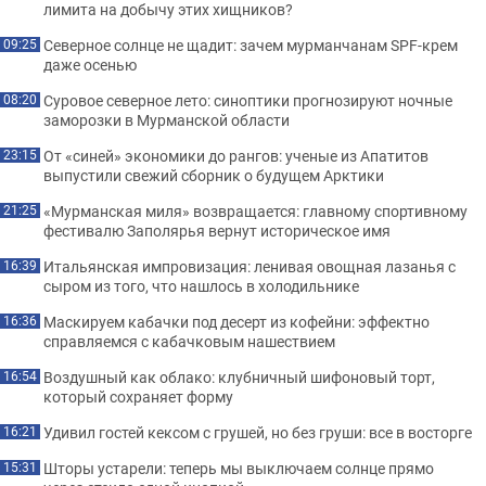
лимита на добычу этих хищников?
Северное солнце не щадит: зачем мурманчанам SPF-крем
09:25
даже осенью
Суровое северное лето: синоптики прогнозируют ночные
08:20
заморозки в Мурманской области
От «синей» экономики до рангов: ученые из Апатитов
23:15
выпустили свежий сборник о будущем Арктики
«Мурманская миля» возвращается: главному спортивному
21:25
фестивалю Заполярья вернут историческое имя
Итальянская импровизация: ленивая овощная лазанья с
16:39
сыром из того, что нашлось в холодильнике
Маскируем кабачки под десерт из кофейни: эффектно
16:36
справляемся с кабачковым нашествием
Воздушный как облако: клубничный шифоновый торт,
16:54
который сохраняет форму
Удивил гостей кексом с грушей, но без груши: все в восторге
16:21
Шторы устарели: теперь мы выключаем солнце прямо
15:31