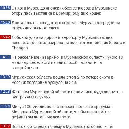
От кота Мурра до японских бестселлеров: в Мурманске
16:33
открылась выставка к Всемирному дню кошек
Досталась в наследство с домом: в Мурмашах продается
16:20
старинная оленья телега
Лобовой удар на дороге к аэропорту Мурманска: два
15:42
человека госпитализированы после столкновения Subaru и
Changan
На расселение «авариек» в Мурманской области нужно 13
14:31
миллиардов: власти нашли способ надавить на
застройщиков
Мурманская область вошла в топ-2 по потере скота в
13:19
России: поголовье рухнуло на 34%
Жителям Мурманской области напомнили, куда звонить в
12:23
экстренных случаях
Минус 100 миллионов на посредников: что придумал
11:24
Минздрав Мурманской области, чтобы покончить с
дефицитом льготных лекарств
Волков к отстрелу: почему в Мурманской области нет
10:37