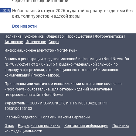
через стекло одной кнопкой
Небанальный отпуск 2026: куда тайно рвануть с детьми без
13:18
виз, толп туристов и адской жары
Все новости
Политика
|
Экономика
|
Общество
|
Происшествия
|
Фоторепортажи
|
Авторское
|
Интересное
|
Спорт
Информационное агентство «Nord-News»
Запись о регистрации средства массовой информации «Nord-News» Эл
№ ФС77-62541 от 27.07.2015 г. выдано Федеральной службой по
надзору в сфере связи, информационных технологий и массовых
коммуникаций (Роскомнадзор).
При полном или частичном использовании материалов ссылка на
«Nord-News» обязательна. Для сетевых изданий обязательна
гиперссылка на сайт «Nord-News».
Учредитель — ООО «ИКС-МАРКЕТ», ИНН 5190310423, ОГРН
1035100155133
Главный редактор — Голямин Максим Сергеевич
О нас
Редакционная политика
Контактная информация
Политика
конфиденциальности