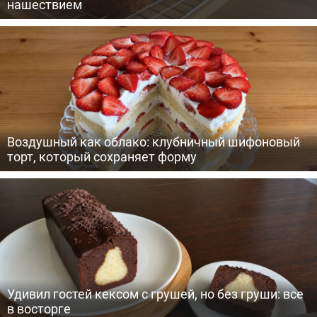
нашествием
Воздушный как облако: клубничный шифоновый
торт, который сохраняет форму
Удивил гостей кексом с грушей, но без груши: все
в восторге