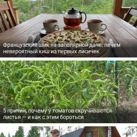
Французский шик на заполярной даче: печем
невероятный киш из первых лисичек
5 причин, почему у томатов скручиваются
листья — и как с этим бороться