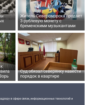
 лет: в
ты
Житель Североморска продает
ых
3-рублевую монету с
бременскими музыкантами
ак
ивила
Суд обязал северянку навести
Зорь
порядок в квартире
надзору в сфере связи, информационных технологий и