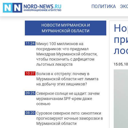
ПОЛИТИКА
ЭК
Но
НОВОСТИ МУРМАНСКА И
МУРМАНСКОЙ ОБЛАСТИ
пр
Минус 100 миллионов на
11:24
ло
посредников: что придумал
Минздрав Мурманской области,
чтобы покончить с дефицитом
льготных лекарств
15.05, 1
Волков к отстрелу: почему в
10:37
Мурманской области нет лимита
на добычу этих хищников?
Северное солнце не щадит: зачем
09:25
мурманчанам SPF-крем даже
осенью
Суровое северное лето: синоптики
08:20
прогнозируют ночные заморозки в
Мурманской области