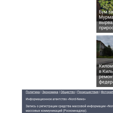
Бум за
Мурма
вырва
прирос
Килом
в Кил
ремон
федер
Политика
|
Экономика
|
Общество
|
Происшествия
|
Фоторе
Информационное агентство «Nord-News»
Запись о регистрации средства массовой информации «Nor
массовых коммуникаций (Роскомнадзор).