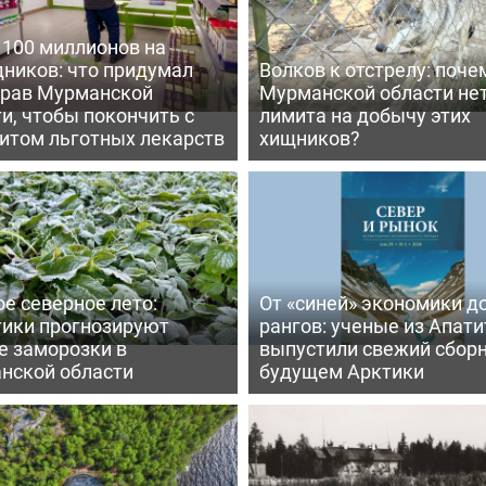
 100 миллионов на
дников: что придумал
Волков к отстрелу: поче
рав Мурманской
Мурманской области не
и, чтобы покончить с
лимита на добычу этих
итом льготных лекарств
хищников?
е северное лето:
От «синей» экономики д
тики прогнозируют
рангов: ученые из Апати
е заморозки в
выпустили свежий сборн
нской области
будущем Арктики