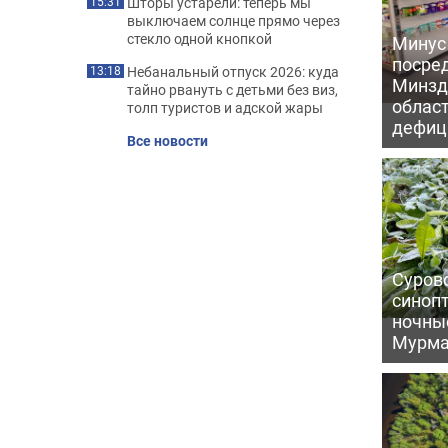
Шторы устарели: теперь мы
15:31
выключаем солнце прямо через
стекло одной кнопкой
Минус
посре
Небанальный отпуск 2026: куда
13:18
Минзд
тайно рвануть с детьми без виз,
област
толп туристов и адской жары
дефиц
Все новости
Сурово
синоп
ночны
Мурма