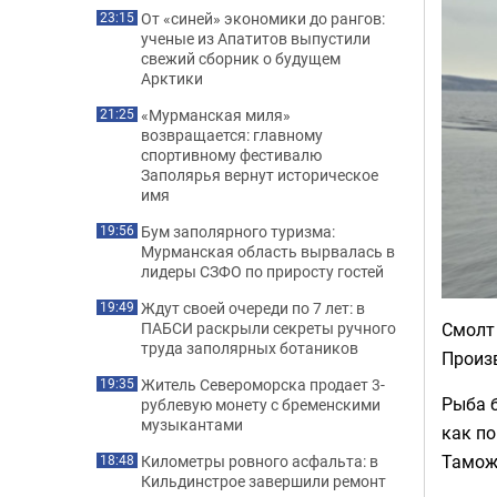
От «синей» экономики до рангов:
23:15
ученые из Апатитов выпустили
свежий сборник о будущем
Арктики
«Мурманская миля»
21:25
возвращается: главному
спортивному фестивалю
Заполярья вернут историческое
имя
Бум заполярного туризма:
19:56
Мурманская область вырвалась в
лидеры СЗФО по приросту гостей
Ждут своей очереди по 7 лет: в
19:49
Смолт
ПАБСИ раскрыли секреты ручного
труда заполярных ботаников
Произ
Житель Североморска продает 3-
19:35
Рыба б
рублевую монету с бременскими
музыкантами
как по
Таможе
Километры ровного асфальта: в
18:48
Кильдинстрое завершили ремонт