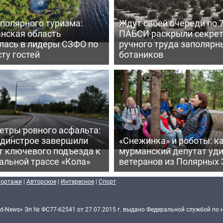
полярного туризма:
Ждут своей очереди по 7
нская область
ПАБСИ раскрыли секре
лась в лидеры СЗФО по
ручного труда заполярн
ту гостей
ботаников
етры ровного асфальта:
ьдинстрое завершили
«Снежинка» и роботы: к
т ключевого подъезда к
мурманский депутат уд
альной трассе «Кола»
ветеранов из Полярных 
портажи
|
Авторское
|
Интересное
|
Спорт
d-News» Эл № ФС77-62541 от 27.07.2015 г. выдано Федеральной службой по 