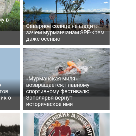
му в
т
Северное солнце не щадит:
зачем мурманчанам SPF-крем
даже осенью
«Мурманская миля»
о
возвращается: главному
тов
спортивному фестивалю
ик о
Заполярья вернут
историческое имя