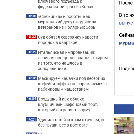
ключевого подъезда к
После 
федеральной трассе «Кола»
В то ж
«Снежинка» и роботы: как
18:38
мурманский депутат удивила
выпус
ветеранов из Полярных Зорь
Сейча
Суд обязал северянку навести
18:33
мурма
порядок в квартире
Итальянская импровизация:
16:39
ленивая овощная лазанья с сыром
из того, что нашлось в
Подели
холодильнике
Маскируем кабачки под десерт из
16:36
кофейни: эффектно справляемся с
кабачковым нашествием
Воздушный как облако:
16:54
клубничный шифоновый торт,
который сохраняет форму
Удивил гостей кексом с грушей, но
16:21
без груши: все в восторге