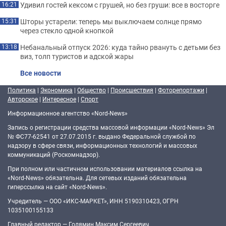
Удивил гостей кексом с грушей, но без груши: все в восторге
16:21
Шторы устарели: теперь мы выключаем солнце прямо
15:31
через стекло одной кнопкой
Небанальный отпуск 2026: куда тайно рвануть с детьми без
13:18
виз, толп туристов и адской жары
Все новости
Политика
|
Экономика
|
Общество
|
Происшествия
|
Фоторепортажи
|
Авторское
|
Интересное
|
Спорт
Информационное агентство «Nord-News»
Запись о регистрации средства массовой информации «Nord-News» Эл
№ ФС77-62541 от 27.07.2015 г. выдано Федеральной службой по
надзору в сфере связи, информационных технологий и массовых
коммуникаций (Роскомнадзор).
При полном или частичном использовании материалов ссылка на
«Nord-News» обязательна. Для сетевых изданий обязательна
гиперссылка на сайт «Nord-News».
Учредитель — ООО «ИКС-МАРКЕТ», ИНН 5190310423, ОГРН
1035100155133
Главный редактор — Голямин Максим Сергеевич