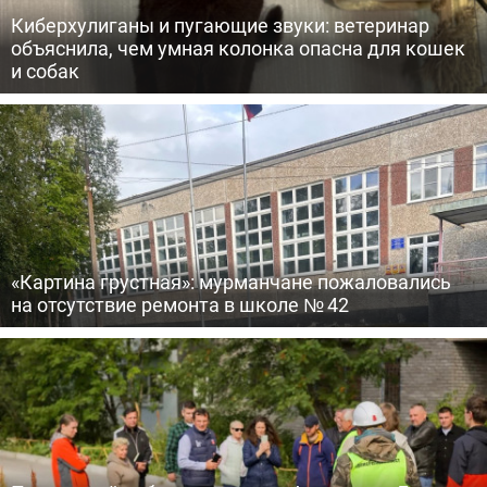
Киберхулиганы и пугающие звуки: ветеринар
объяснила, чем умная колонка опасна для кошек
и собак
«Картина грустная»: мурманчане пожаловались
на отсутствие ремонта в школе № 42