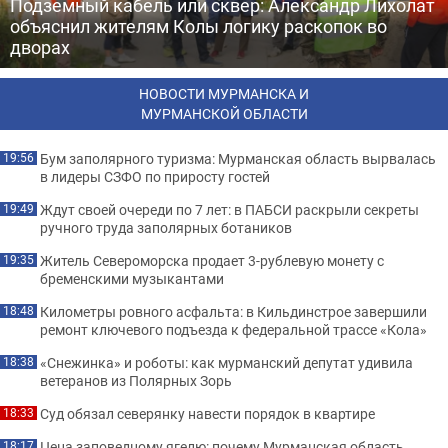
Подземный кабель или сквер: Александр Лихолат
объяснил жителям Колы логику раскопок во
дворах
НОВОСТИ МУРМАНСКА И
МУРМАНСКОЙ ОБЛАСТИ
Бум заполярного туризма: Мурманская область вырвалась
19:56
в лидеры СЗФО по приросту гостей
Ждут своей очереди по 7 лет: в ПАБСИ раскрыли секреты
19:49
ручного труда заполярных ботаников
Житель Североморска продает 3-рублевую монету с
19:35
бременскими музыкантами
Километры ровного асфальта: в Кильдинстрое завершили
18:48
ремонт ключевого подъезда к федеральной трассе «Кола»
«Снежинка» и роботы: как мурманский депутат удивила
18:38
ветеранов из Полярных Зорь
Суд обязал северянку навести порядок в квартире
18:33
Цена заповедному ягелю: почему Мурманская область
18:17