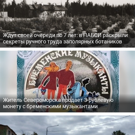
Ждут своей очереди по 7 лет: в ПАБСИ раскрыли
секреты ручного труда заполярных ботаников
Житель Североморска продает 3-рублевую
монету с бременскими музыкантами