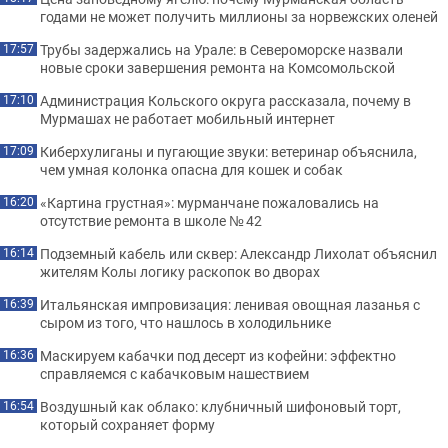
годами не может получить миллионы за норвежских оленей
Трубы задержались на Урале: в Североморске назвали
17:57
новые сроки завершения ремонта на Комсомольской
Администрация Кольского округа рассказала, почему в
17:10
Мурмашах не работает мобильный интернет
Киберхулиганы и пугающие звуки: ветеринар объяснила,
17:09
чем умная колонка опасна для кошек и собак
«Картина грустная»: мурманчане пожаловались на
16:20
отсутствие ремонта в школе № 42
Подземный кабель или сквер: Александр Лихолат объяснил
16:14
жителям Колы логику раскопок во дворах
Итальянская импровизация: ленивая овощная лазанья с
16:39
сыром из того, что нашлось в холодильнике
Маскируем кабачки под десерт из кофейни: эффектно
16:36
справляемся с кабачковым нашествием
Воздушный как облако: клубничный шифоновый торт,
16:54
который сохраняет форму